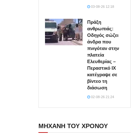
03-08-26 12:18
Πράξη
ανθρωπιάς:
Οδηγός σώζει
άνδρα που
πνιγόταν στην
πλατεία
Ελευθερίας –
Περαστικό ΙΧ
κατέγραψε σε
βίντεο τη
διάσωση
02-08-26 21:24
ΜΗΧΑΝΗ ΤΟΥ ΧΡΟΝΟΥ