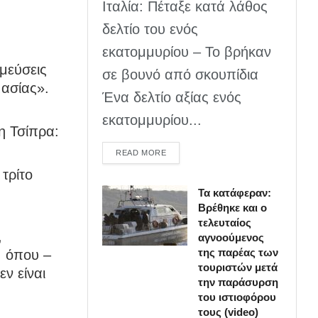
Ιταλία: Πέταξε κατά λάθος
δελτίο του ενός
εκατομμυρίου – Το βρήκαν
σμεύσεις
σε βουνό από σκουπίδια
μασίας».
Ένα δελτίο αξίας ενός
εκατομμυρίου...
η Τσίπρα:
DETAILS
READ MORE
τρίτο
Τα κατάφεραν:
Βρέθηκε και ο
τελευταίος
,
αγνοούμενος
της παρέας των
, όπου –
τουριστών μετά
ν είναι
την παράσυρση
του ιστιοφόρου
τους (video)