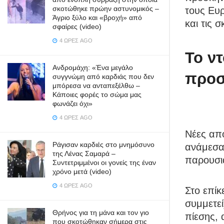
σκοτώθηκε πρώην αστυνομικός –
τους Ευ
Άγριο ξύλο και «βροχή» από
και τις 
σφαίρες (video)
4 ΏΡΕΣ AGO
Το ν
Ανδρομάχη: «Ένα μεγάλο
προσ
συγγνώμη από καρδιάς που δεν
μπόρεσα να ανταπεξέλθω –
Κάποιες φορές το σώμα μας
φωνάζει όχι»
4 ΏΡΕΣ AGO
Νέες απο
Ράγισαν καρδιές στο μνημόσυνο
ανάμεσα
της Λένας Σαμαρά –
παρουσιά
Συντετριμμένοι οι γονείς της έναν
χρόνο μετά (video)
4 ΏΡΕΣ AGO
Στο επίκ
συμμετεί
Θρήνος για τη μάνα και τον γιο
πίεσης,
που σκοτώθηκαν σήμερα στις