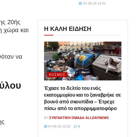
07-08-26 15:51
της 20ής
Η ΚΑΛΗ ΕΙΔΗΣΗ
η χώρα και
νόταν να
ΚΌΣΜΟΣ
ούλου
Έχασε το δελτίο του ενός
εκατομμυρίου και το ξαναβρήκε σε
βουνό από σκουπίδια – Έτρεχε
πίσω από το απορριμματοφόρο
BY
ΣΥΝΤΑΚΤΙΚΉ ΟΜΆΔΑ ALLDAYNEWS
ης
04-08-26 22:02
0