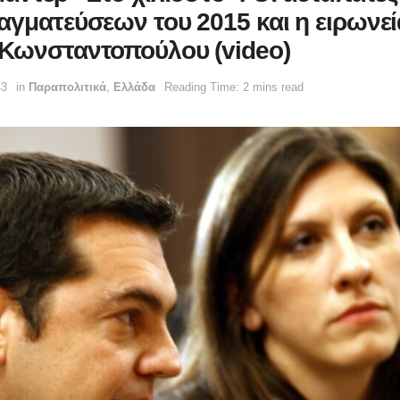
αγματεύσεων του 2015 και η ειρωνεί
Κωνσταντοπούλου (video)
43
in
Παραπολιτικά
,
Ελλάδα
Reading Time: 2 mins read