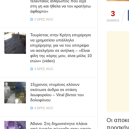
τελευταίος άνθρωπος που είχα
στη γη και ήθελα να τον κρατήσω
άφθαρτο»
3
3 ΏΡΕΣ AGO
SHARES
Τουρίστας στην Κρήτη επιχείρησε
να χρηματίσει υπάλληλο
επιχείρησης για να του επιτρέψει
να ασελγήσει σε ανήλικη – «Είναι
φίλη της κόρης μου, είναι μόλις 10
ετών» (video)
3 ΏΡΕΣ AGO
15χρονος ντυμένος κλόουν
σκότωσε άνδρα σε στάση
λεωφορείου – Viral βίντεο του
δολοφόνου
4 ΏΡΕΣ AGO
Οι αποκα
Άδανα: Στη δημοσιότητα πλάνα
προσκήν
από ένοπλη σύρραξη στην οποία