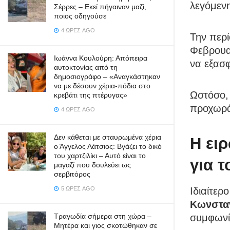
λεγόμεν
Σέρρες – Εκεί πήγαιναν μαζί,
ποιος οδηγούσε
4 ΏΡΕΣ AGO
Την περί
Φεβρουα
Ιωάννα Κουλούρη: Απόπειρα
να εξασ
αυτοκτονίας από τη
δημοσιογράφο – «Aναγκάστηκαν
να με δέσουν χέρια-πόδια στο
Ωστόσο, 
κρεβάτι της πτέρυγας»
προχωρά
4 ΏΡΕΣ AGO
Δεν κάθεται με σταυρωμένα χέρια
Η ει
ο Άγγελος Λάτσιος: Βγάζει το δικό
του χαρτζιλίκι – Αυτό είναι το
για 
μαγαζί που δουλεύει ως
σερβιτόρος
5 ΏΡΕΣ AGO
Ιδιαίτερ
Κωνστα
Τραγωδία σήμερα στη χώρα –
συμφωνί
Μητέρα και γιος σκοτώθηκαν σε