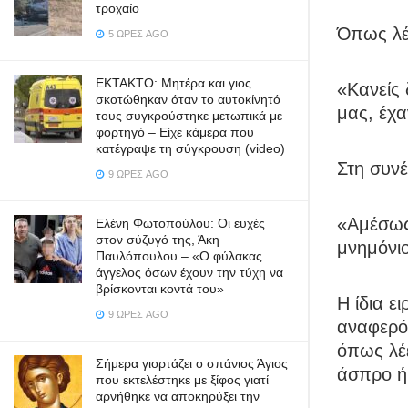
τροχαίο
Όπως λέ
5 ΏΡΕΣ AGO
ΕΚΤΑΚΤΟ: Μητέρα και γιος
«Κανείς 
σκοτώθηκαν όταν το αυτοκίνητό
μας, έχα
τους συγκρούστηκε μετωπικά με
φορτηγό – Είχε κάμερα που
κατέγραψε τη σύγκρουση (video)
Στη συνέ
9 ΏΡΕΣ AGO
«Αμέσως 
Ελένη Φωτοπούλου: Οι ευχές
στον σύζυγό της, Άκη
μνημόνιο
Παυλόπουλου – «Ο φύλακας
άγγελος όσων έχουν την τύχη να
βρίσκονται κοντά του»
Η ίδια ε
9 ΏΡΕΣ AGO
αναφερό
όπως λέε
Σήμερα γιορτάζει ο σπάνιος Άγιος
άσπρο ή
που εκτελέστηκε με ξίφος γιατί
αρνήθηκε να αποκηρύξει την