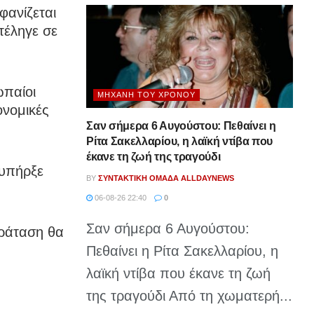
φανίζεται
τέληγε σε
ωπαίοι
ΜΗΧΑΝΉ ΤΟΥ ΧΡΌΝΟΥ
ονομικές
Σαν σήμερα 6 Αυγούστου: Πεθαίνει η
Ρίτα Σακελλαρίου, η λαϊκή ντίβα που
έκανε τη ζωή της τραγούδι
 υπήρξε
BY
ΣΥΝΤΑΚΤΙΚΉ ΟΜΆΔΑ ALLDAYNEWS
06-08-26 22:40
0
Σαν σήμερα 6 Αυγούστου:
ράταση θα
Πεθαίνει η Ρίτα Σακελλαρίου, η
λαϊκή ντίβα που έκανε τη ζωή
της τραγούδι Από τη χωματερή...