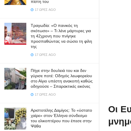
πίστη του
17 ΏΡΕΣ AGO
Τραγωδία: «Ο πανικός τη
σκότωσε» – Τι λένε μάρτυρες για
τη 42χρονη που πνίγηκε
προσπαθώντας να σώσει τη φίλη
της
17 ΏΡΕΣ AGO
Πήγε στην δουλειά του και δεν
γύρισε ποτέ: Οδηγός λεωφορείου
στο Αίγιο υπέστη ανακοπή καθώς
οδηγούσε – Σπαρακτικές εικόνες
17 ΏΡΕΣ AGO
Οι Ευ
Αριστοτέλης Δαμίγος: Το «ύστατο
χαίρε» στον Έλληνα σύνδεσμο
μνημ
του ελικοπτέρου που έπεσε στην
Ψάθα