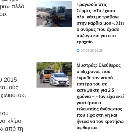
Τραγωδία στις
υρα» αλλά
Σέρρες: «Τα έχασα
ου.
όλα, κάτι με τράβαγε
στην καρδιά μου», λέει
ο άνδρας που έχασε
ο
σύζυγο και γιο στο
τροχαίο
07-08-26 16:25
Μυστράς: Ελεύθερος
ο 55χρονος που
έκρυβε τον νεκρό
υ 2015
πατέρα του σε
θεσμούς
καταψύκτη για 2,5
χιλιοστό».
χρόνια – «Τον είχα εκεί
γιατί ήταν ο
τελευταίος άνθρωπος
που
που είχα στη γη και
να κλίμα
ήθελα να τον κρατήσω
άφθαρτο»
ω από τη