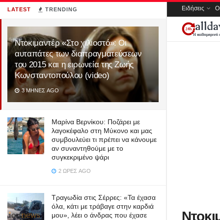
Ειδήσεις
Ο
LATEST
TRENDING
Ντοκιμαντέρ «Στο χιλιοστό»: Οι
αυταπάτες των διαπραγματεύσεων
του 2015 και η ειρωνεία της Ζωής
Κωνσταντοπούλου (video)
3 ΜΉΝΕΣ AGO
Μαρίνα Βερνίκου: Ποζάρει με
λαγοκέφαλο στη Μύκονο και μας
συμβουλεύει τι πρέπει να κάνουμε
αν συναντηθούμε με το
συγκεκριμένο ψάρι
2 ΏΡΕΣ AGO
Τραγωδία στις Σέρρες: «Τα έχασα
όλα, κάτι με τράβαγε στην καρδιά
Ντοκι
μου», λέει ο άνδρας που έχασε