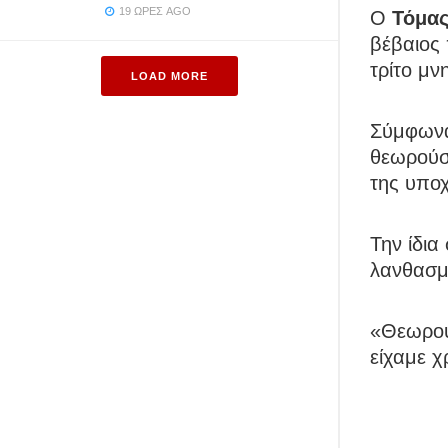
19 ΏΡΕΣ AGO
Ο
Τόμας
βέβαιος
τρίτο μν
LOAD MORE
Σύμφωνα
θεωρούσα
της υποχ
Την ίδια
λανθασμ
«Θεωρού
είχαμε 