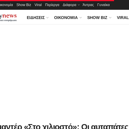
ικονομία
Show Biz
Viral
Περίεργα
Διάφορα
Άντρας
Γυναίκα
ΕΙΔΉΣΕΙΣ
ΟΙΚΟΝΟΜΊΑ
SHOW BIZ
VIRAL
μαντέρ «Στο χιλιοστό»: Οι αυταπάτε