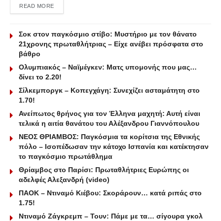
DETAILS
READ MORE
Σοκ στον παγκόσμιο στίβο: Μυστήριο με τον θάνατο
21χρονης πρωταθλήτριας – Είχε ανέβει πρόσφατα στο
βάθρο
Ολυμπιακός – Ναϊμέγκεν: Ματς υπομονής που μας…
δίνει το 2.20!
Σίλκεμποργκ – Κοπεγχάγη: Συνεχίζει ασταμάτητη στο
1.70!
Ανείπωτος θρήνος για τον Έλληνα μαχητή: Αυτή είναι
τελικά η αιτία θανάτου του Αλέξανδρου Γιαννόπουλου
ΝΕΟΣ ΘΡΙΑΜΒΟΣ: Παγκόσμια τα κορίτσια της Εθνικής
πόλο – Ισοπέδωσαν την κάτοχο Ισπανία και κατέκτησαν
το παγκόσμιο πρωτάθλημα
Θρίαμβος στο Παρίσι: Πρωταθλήτριες Ευρώπης οι
αδελφές Αλεξανδρή (video)
ΠΑΟΚ – Ντιναμό Κιέβου: Σκοράρουν… κατά ριπάς στο
1.75!
Ντιναμό Ζάγκρεμπ – Τουν: Πάμε με τα… σίγουρα γκολ