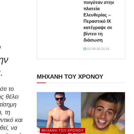
πνιγόταν στην
πλατεία
Ελευθερίας –
Περαστικό ΙΧ
κατέγραψε σε
βίντεο τη
διάσωση
ω
02-08-26 21:24
ην
.
ΜΗΧΑΝΗ ΤΟΥ ΧΡΟΝΟΥ
ότι το
ς θέλει
πίσημη
, τη
ντικό και
θεί, να
ΜΗΧΑΝΉ ΤΟΥ ΧΡΌΝΟΥ