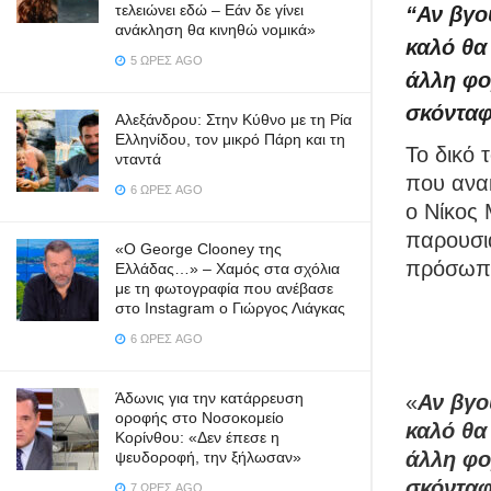
τελειώνει εδώ – Εάν δε γίνει
“Αν βγο
ανάκληση θα κινηθώ νομικά»
καλό θα
5 ΏΡΕΣ AGO
άλλη φορ
σκόνταφ
Αλεξάνδρου: Στην Κύθνο με τη Ρία
Ελληνίδου, τον μικρό Πάρη και τη
Το δικό 
νταντά
που ανακ
6 ΏΡΕΣ AGO
ο Νίκος
παρουσια
«Ο George Clooney της
πρόσωπα
Ελλάδας…» – Χαμός στα σχόλια
με τη φωτογραφία που ανέβασε
στο Instagram ο Γιώργος Λιάγκας
6 ΏΡΕΣ AGO
Άδωνις για την κατάρρευση
«
Αν βγο
οροφής στο Νοσοκομείο
καλό θα
Κορίνθου: «Δεν έπεσε η
άλλη φορ
ψευδοροφή, την ξήλωσαν»
σκόνταφ
7 ΏΡΕΣ AGO