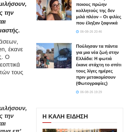
μιλήσουν,
ποιους πρώην
κολλητούς της δεν
ς την
μιλά πλέον – Οι φιλίες
και
που έληξαν ξαφνικά
ιαστής.
06-08-26 20:46
εάσεων,
Πούλησαν τα πάντα
en, έκανε
για μια νέα ζωή στην
ς. Ο
Ελλάδα: Η φωτιά
εοπτικά
έκανε στάχτη το σπίτι
τους λίγες ημέρες
πών τους
πριν μετακομίσουν
(Φωτογραφίες)
06-08-26 19:29
μιλήσουν,
ς την
Η ΚΑΛΗ ΕΙΔΗΣΗ
και
ανα επ’