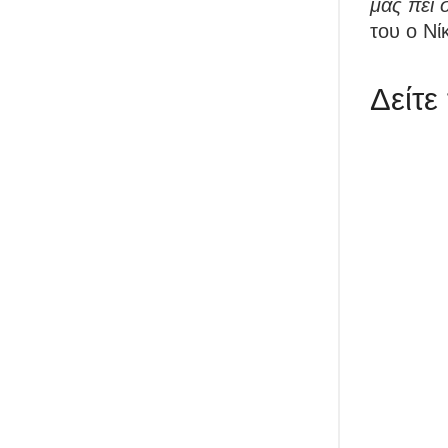
μας πει 
του ο Νί
Δείτε