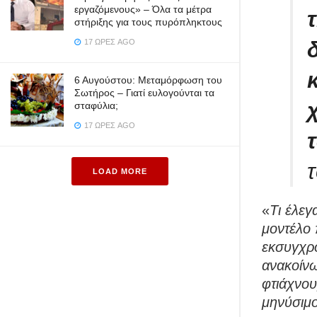
εργαζόμενους» – Όλα τα μέτρα
στήριξης για τους πυρόπληκτους
17 ΏΡΕΣ AGO
6 Αυγούστου: Μεταμόρφωση του
Σωτήρος – Γιατί ευλογούνται τα
σταφύλια;
17 ΏΡΕΣ AGO
LOAD MORE
«
Τι έλεγ
μοντέλο 
εκσυγχρο
ανακοίνω
φτιάχνου
μηνύσιμο