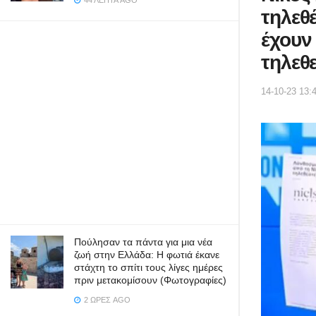
44 ΛΕΠΤΆ AGO
τηλεθ
έχουν
τηλεθ
14-10-23 13:
Πούλησαν τα πάντα για μια νέα
ζωή στην Ελλάδα: Η φωτιά έκανε
στάχτη το σπίτι τους λίγες ημέρες
πριν μετακομίσουν (Φωτογραφίες)
2 ΏΡΕΣ AGO