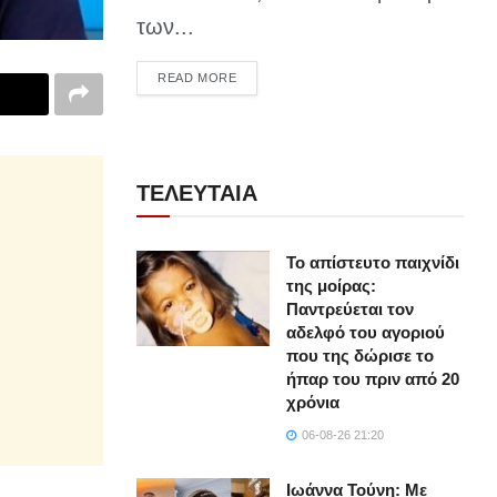
των...
DETAILS
READ MORE
ΤΕΛΕΥΤΑΙΑ
Το απίστευτο παιχνίδι
της μοίρας:
Παντρεύεται τον
αδελφό του αγοριού
που της δώρισε το
ήπαρ του πριν από 20
χρόνια
06-08-26 21:20
Ιωάννα Τούνη: Με