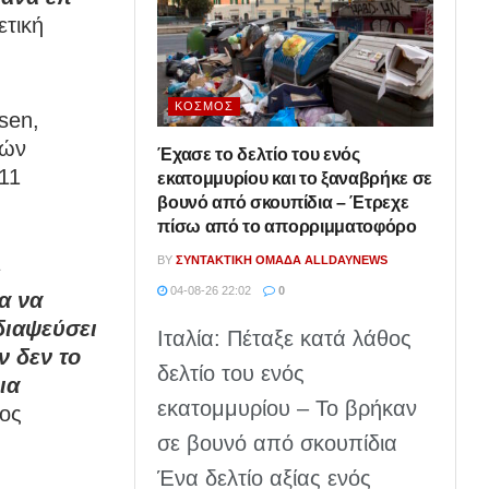
ετική
ΚΌΣΜΟΣ
sen,
ρών
Έχασε το δελτίο του ενός
-11
εκατομμυρίου και το ξαναβρήκε σε
βουνό από σκουπίδια – Έτρεχε
πίσω από το απορριμματοφόρο
BY
ΣΥΝΤΑΚΤΙΚΉ ΟΜΆΔΑ ALLDAYNEWS
s
04-08-26 22:02
0
α να
διαψεύσει
Ιταλία: Πέταξε κατά λάθος
ν δεν το
δελτίο του ενός
ια
εκατομμυρίου – Το βρήκαν
κος
σε βουνό από σκουπίδια
Ένα δελτίο αξίας ενός