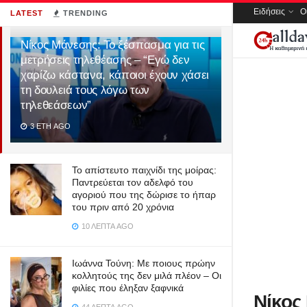
Ειδήσεις
Ο
LATEST
TRENDING
Νίκος Μάνεσης: Το ξέσπασμα για τις
μετρήσεις τηλεθέασης – “Εγώ δεν
χαρίζω κάστανα, κάποιοι έχουν χάσει
τη δουλειά τους λόγω των
τηλεθεάσεων”
3 ΈΤΗ AGO
Το απίστευτο παιχνίδι της μοίρας:
Παντρεύεται τον αδελφό του
αγοριού που της δώρισε το ήπαρ
του πριν από 20 χρόνια
10 ΛΕΠΤΆ AGO
Ιωάννα Τούνη: Με ποιους πρώην
κολλητούς της δεν μιλά πλέον – Οι
φιλίες που έληξαν ξαφνικά
Νίκος