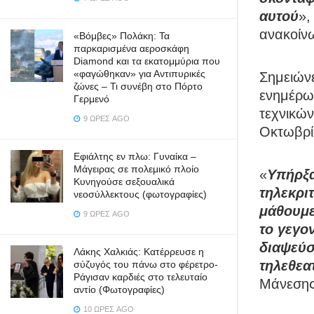
αυτού
»,
ανακοίν
«Βόμβες» Πολάκη: Τα
παρκαρισμένα αεροσκάφη
Diamond και τα εκατομμύρια που
«φαγώθηκαν» για Αντιπυρικές
Σημειώνε
ζώνες – Τι συνέβη στο Πόρτο
ενημέρω
Γερμενό
τεχνικών
9 ΏΡΕΣ AGO
Οκτωβρί
Εφιάλτης εν πλω: Γυναίκα –
Μάγειρας σε πολεμικό πλοίο
«
Υπήρξα
Κυνηγούσε σεξουαλικά
τηλεκρι
νεοσύλλεκτους (φωτογραφίες)
μάθουμε
9 ΏΡΕΣ AGO
το γεγον
διαψεύσ
Λάκης Χαλκιάς: Κατέρρευσε η
τηλεθεα
σύζυγός του πάνω στο φέρετρο-
Ράγισαν καρδιές στο τελευταίο
Μάνεσης
αντίο (Φωτογραφίες)
10 ΏΡΕΣ AGO