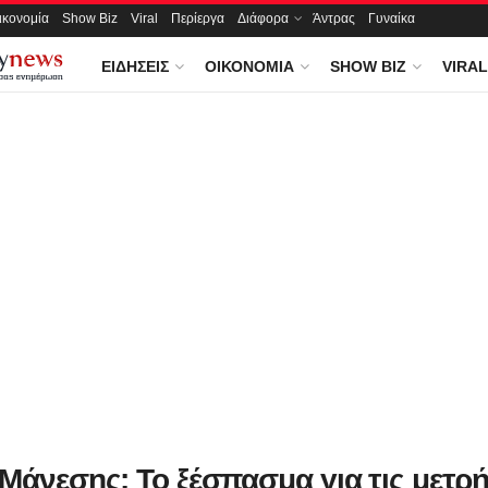
ικονομία
Show Biz
Viral
Περίεργα
Διάφορα
Άντρας
Γυναίκα
ΕΙΔΉΣΕΙΣ
ΟΙΚΟΝΟΜΊΑ
SHOW BIZ
VIRAL
 Μάνεσης: Το ξέσπασμα για τις μετρή