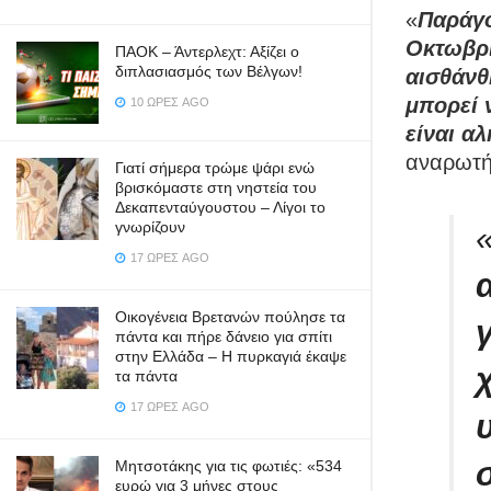
«
Παράγο
Οκτωβρί
ΠΑΟΚ – Άντερλεχτ: Αξίζει ο
διπλασιασμός των Βέλγων!
αισθάνθ
μπορεί 
10 ΏΡΕΣ AGO
είναι αλ
αναρωτή
Γιατί σήμερα τρώμε ψάρι ενώ
βρισκόμαστε στη νηστεία του
Δεκαπενταύγουστου – Λίγοι το
γνωρίζουν
17 ΏΡΕΣ AGO
Οικογένεια Βρετανών πούλησε τα
πάντα και πήρε δάνειο για σπίτι
στην Ελλάδα – Η πυρκαγιά έκαψε
τα πάντα
17 ΏΡΕΣ AGO
Μητσοτάκης για τις φωτιές: «534
ευρώ για 3 μήνες στους