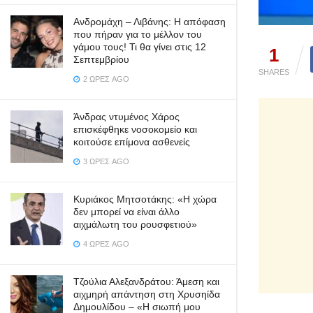
Ανδρομάχη – Λιβάνης: Η απόφαση
που πήραν για το μέλλον του
γάμου τους! Τι θα γίνει στις 12
1
Σεπτεμβρίου
SHARES
2 ΏΡΕΣ AGO
Άνδρας ντυμένος Χάρος
επισκέφθηκε νοσοκομείο και
κοιτούσε επίμονα ασθενείς
3 ΏΡΕΣ AGO
Κυριάκος Μητσοτάκης: «Η χώρα
δεν μπορεί να είναι άλλο
αιχμάλωτη του ρουσφετιού»
4 ΏΡΕΣ AGO
Τζούλια Αλεξανδράτου: Άμεση και
αιχμηρή απάντηση στη Χρυσηίδα
Δημουλίδου – «Η σιωπή μου