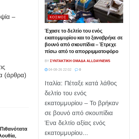
οψία –
ΚΌΣΜΟΣ
Έχασε το δελτίο του ενός
εκατομμυρίου και το ξαναβρήκε σε
βουνό από σκουπίδια – Έτρεχε
πίσω από το απορριμματοφόρο
BY
ΣΥΝΤΑΚΤΙΚΉ ΟΜΆΔΑ ALLDAYNEWS
ις
04-08-26 22:02
0
α (άρθρα)
Ιταλία: Πέταξε κατά λάθος
δελτίο του ενός
εκατομμυρίου – Το βρήκαν
σε βουνό από σκουπίδια
Ένα δελτίο αξίας ενός
«Πιθανότατα
εκατομμυρίου...
λουθία,