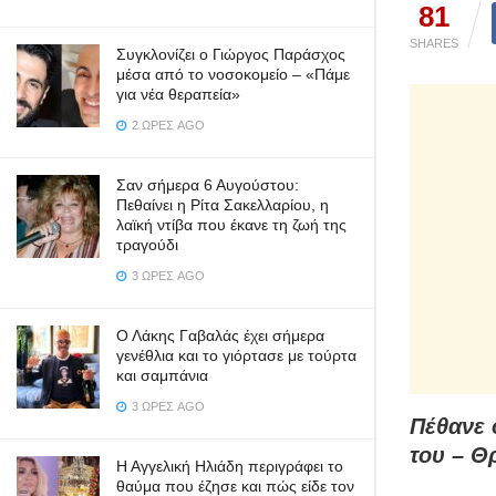
81
SHARES
Συγκλονίζει ο Γιώργος Παράσχος
μέσα από το νοσοκομείο – «Πάμε
για νέα θεραπεία»
2 ΏΡΕΣ AGO
Σαν σήμερα 6 Αυγούστου:
Πεθαίνει η Ρίτα Σακελλαρίου, η
λαϊκή ντίβα που έκανε τη ζωή της
τραγούδι
3 ΏΡΕΣ AGO
Ο Λάκης Γαβαλάς έχει σήμερα
γενέθλια και το γιόρτασε με τούρτα
και σαμπάνια
3 ΏΡΕΣ AGO
Πέθανε 
του – Θ
Η Αγγελική Ηλιάδη περιγράφει το
θαύμα που έζησε και πώς είδε τον