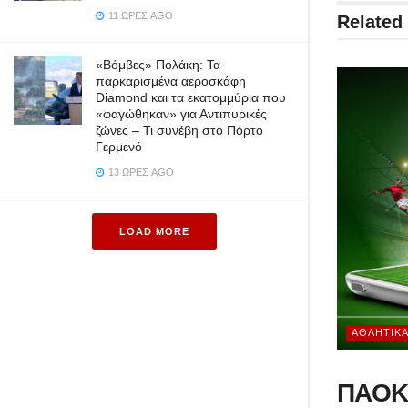
11 ΏΡΕΣ AGO
Related
«Βόμβες» Πολάκη: Τα
παρκαρισμένα αεροσκάφη
Diamond και τα εκατομμύρια που
«φαγώθηκαν» για Αντιπυρικές
ζώνες – Τι συνέβη στο Πόρτο
Γερμενό
13 ΏΡΕΣ AGO
LOAD MORE
ΑΘΛΗΤΙΚ
ΠΑΟΚ 