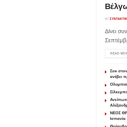
Βέλγ
BY
ΣΥΝΤΑΚΤΙ
Δίνει συ
Σεπτέμβρ
READ MO
Σοκ στο
ανέβει 
Ολυμπιακ
Σίλκεμπο
Ανείπωτο
Αλέξανδ
ΝΕΟΣ ΘΡ
Ισπανία
Θρίαμβο