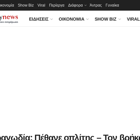
ικονομία
Show Biz
Viral
Περίεργα
Διάφορα
Άντρας
Γυναίκα
ΕΙΔΉΣΕΙΣ
ΟΙΚΟΝΟΜΊΑ
SHOW BIZ
VIRAL
ραγωδία: Πέθανε οπλίτης – Τον βρήκ