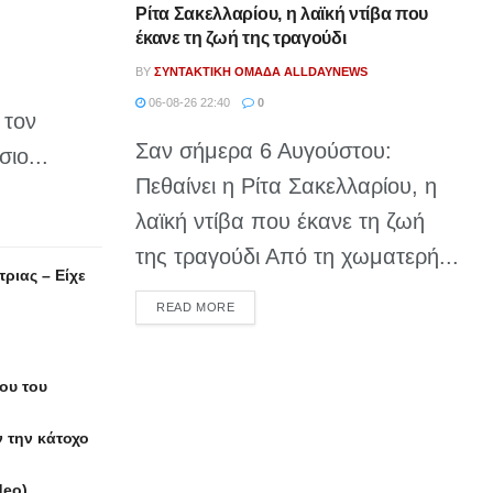
Ρίτα Σακελλαρίου, η λαϊκή ντίβα που
έκανε τη ζωή της τραγούδι
BY
ΣΥΝΤΑΚΤΙΚΉ ΟΜΆΔΑ ALLDAYNEWS
06-08-26 22:40
0
 τον
Σαν σήμερα 6 Αυγούστου:
ιο...
Πεθαίνει η Ρίτα Σακελλαρίου, η
λαϊκή ντίβα που έκανε τη ζωή
της τραγούδι Από τη χωματερή...
ριας – Είχε
DETAILS
READ MORE
του του
 την κάτοχο
deo)