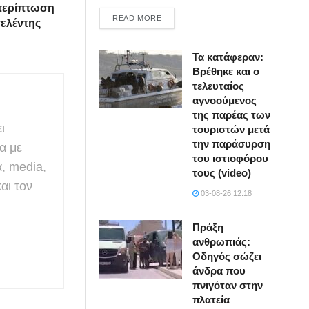
 περίπτωση
DETAILS
READ MORE
σελέντης
Τα κατάφεραν:
Βρέθηκε και ο
τελευταίος
αγνοούμενος
της παρέας των
ι
τουριστών μετά
την παράσυρση
α με
του ιστιοφόρου
α, media,
τους (video)
αι τον
03-08-26 12:18
Πράξη
ανθρωπιάς:
Οδηγός σώζει
άνδρα που
πνιγόταν στην
πλατεία