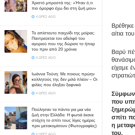
Χριστό μπροστά της: «Ήταν ό,τι
πιο όμορφο έχω δει στη ζωή μου»
4 ΏΡΕΣ AGO
Βρέθηκε
αίτια το
Το απίστευτο παιχνίδι της μοίρας:
Παντρεύεται τον αδελφό του
αγοριού που της δώρισε το ήπαρ
του πριν από 20 χρόνια
Βαρύ πέ
4 ΏΡΕΣ AGO
θανάσιμ
είχαμε έ
Ιωάννα Τούνη: Με ποιους πρώην
στρατιώτ
κολλητούς της δεν μιλά πλέον – Οι
φιλίες που έληξαν ξαφνικά
Σύμφωνα
4 ΏΡΕΣ AGO
που υπη
ξημερώμ
Πούλησαν τα πάντα για μια νέα
ζωή στην Ελλάδα: Η φωτιά έκανε
σπίτι π
στάχτη το σπίτι τους λίγες ημέρες
η μεταφ
πριν μετακομίσουν (Φωτογραφίες)
του.
6 ΏΡΕΣ AGO