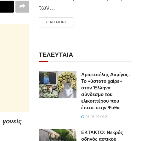
των...
DETAILS
READ MORE
ΤΕΛΕΥΤΑΙΑ
Αριστοτέλης Δαμίγος:
Το «ύστατο χαίρε»
στον Έλληνα
σύνδεσμο του
ελικοπτέρου που
έπεσε στην Ψάθα
07-08-26 00:21
 γονείς
ΕΚΤΑΚΤΟ: Νεκρός
οδηγός αστικού