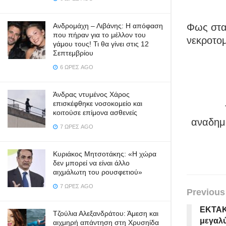
Φως στα 
Ανδρομάχη – Λιβάνης: Η απόφαση
που πήραν για το μέλλον του
νεκροτο
γάμου τους! Τι θα γίνει στις 12
Σεπτεμβρίου
6 ΏΡΕΣ AGO
Άνδρας ντυμένος Χάρος
επισκέφθηκε νοσοκομείο και
κοιτούσε επίμονα ασθενείς
αναδημο
7 ΏΡΕΣ AGO
Κυριάκος Μητσοτάκης: «Η χώρα
δεν μπορεί να είναι άλλο
αιχμάλωτη του ρουσφετιού»
7 ΏΡΕΣ AGO
Previous
ΕΚΤΑΚΤ
Τζούλια Αλεξανδράτου: Άμεση και
μεγαλύ
αιχμηρή απάντηση στη Χρυσηίδα