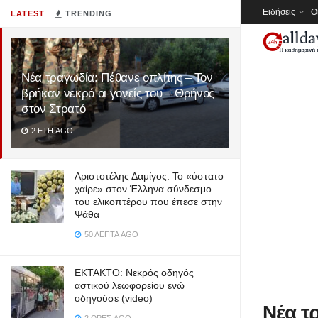
Ειδήσεις
Ο
LATEST
TRENDING
Νέα τραγωδία: Πέθανε οπλίτης – Τον
βρήκαν νεκρό οι γονείς του – Θρήνος
στον Στρατό
2 ΈΤΗ AGO
Αριστοτέλης Δαμίγος: Το «ύστατο
χαίρε» στον Έλληνα σύνδεσμο
του ελικοπτέρου που έπεσε στην
Ψάθα
50 ΛΕΠΤΆ AGO
ΕΚΤΑΚΤΟ: Νεκρός οδηγός
αστικού λεωφορείου ενώ
οδηγούσε (video)
Νέα τ