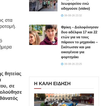
λεωφορείου ενώ
οδηγούσε (video)
06-08-26 23:32
ως στα
κροτομή.
Φpiκη – Δολοφόνησαν
δυο αδέλφια 17 και 22
ετών για να τους
ό
πάρουν το μηχανάκι –
ήμερα
Σκότωσαν και μια
οικογένεια για
φορτηγάκι
06-08-26 23:25
ς θητείας
α
Η ΚΑΛΗ ΕΙΔΗΣΗ
του, σε
ακολούθησε
 θάνατός