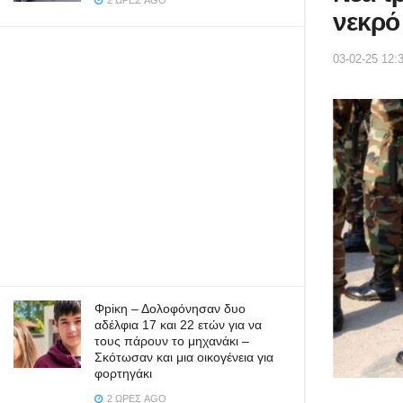
2 ΏΡΕΣ AGO
νεκρό
03-02-25 12:
Φpiκη – Δολοφόνησαν δυο
αδέλφια 17 και 22 ετών για να
τους πάρουν το μηχανάκι –
Σκότωσαν και μια οικογένεια για
φορτηγάκι
2 ΏΡΕΣ AGO