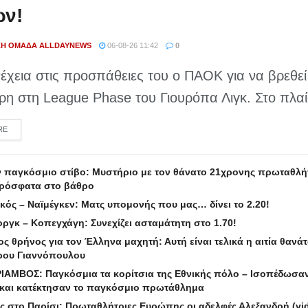
ων!
ΚΉ ΟΜΆΔΑ ALLDAYNEWS
06-08-26 11:42
0
νέχεια στις προσπάθειες του ο ΠΑΟΚ για να βρεθεί
η στη League Phase του Γιουρόπα Λιγκ. Στο πλαίσ
DETAILS
RE
ν παγκόσμιο στίβο: Μυστήριο με τον θάνατο 21χρονης πρωταθλήτ
πρόσφατα στο βάθρο
ός – Ναϊμέγκεν: Ματς υπομονής που μας… δίνει το 2.20!
ργκ – Κοπεγχάγη: Συνεχίζει ασταμάτητη στο 1.70!
ς θρήνος για τον Έλληνα μαχητή: Αυτή είναι τελικά η αιτία θανά
ρου Γιαννόπουλου
ΙΑΜΒΟΣ: Παγκόσμια τα κορίτσια της Εθνικής πόλο – Ισοπέδωσαν
 και κατέκτησαν το παγκόσμιο πρωτάθλημα
ς στο Παρίσι: Πρωταθλήτριες Ευρώπης οι αδελφές Αλεξανδρή (vi