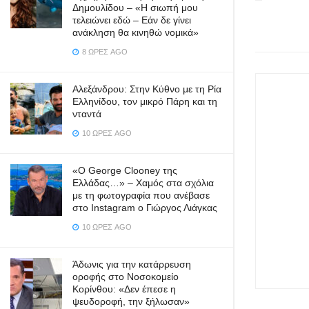
Δημουλίδου – «Η σιωπή μου
τελειώνει εδώ – Εάν δε γίνει
ανάκληση θα κινηθώ νομικά»
8 ΏΡΕΣ AGO
Αλεξάνδρου: Στην Κύθνο με τη Ρία
Ελληνίδου, τον μικρό Πάρη και τη
νταντά
10 ΏΡΕΣ AGO
«Ο George Clooney της
Ελλάδας…» – Χαμός στα σχόλια
με τη φωτογραφία που ανέβασε
στο Instagram ο Γιώργος Λιάγκας
10 ΏΡΕΣ AGO
Άδωνις για την κατάρρευση
οροφής στο Νοσοκομείο
Κορίνθου: «Δεν έπεσε η
ψευδοροφή, την ξήλωσαν»