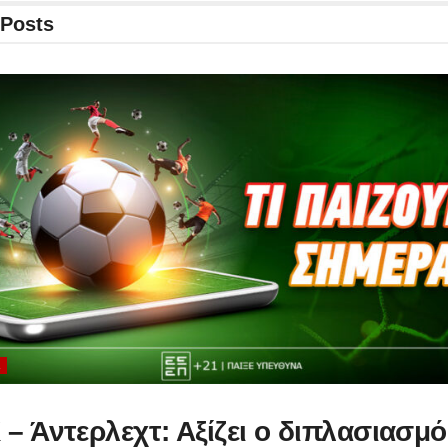
Posts
Ά
– Άντερλεχτ: Αξίζει ο διπλασιασμ