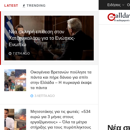
Ειδήσεις
Ο
LATEST
TRENDING
Νέα σκληρή επίθεση στον
Χατζηνικολάου για το Ενώπιος-
Ενωπίω
7 ΈΤΗ AGO
Οικογένεια Βρετανών πούλησε τα
πάντα και πήρε δάνειο για σπίτι
στην Ελλάδα – Η πυρκαγιά έκαψε
τα πάντα
3 ΛΕΠΤΆ AGO
Μητσοτάκης για τις φωτιές: «534
ευρώ για 3 μήνες στους
εργαζόμενους» – Όλα τα μέτρα
Νέα σ
στήριξης για τους πυρόπληκτους