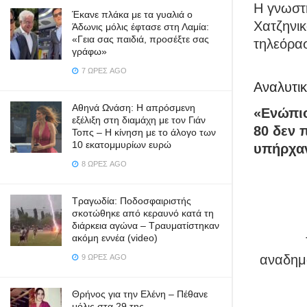
Η γνωστή
Έκανε πλάκα με τα γυαλιά ο
Χατζηνι
Άδωνις μόλις έφτασε στη Λαμία:
«Γεια σας παιδιά, προσέξτε σας
τηλεόρα
γράφω»
7 ΏΡΕΣ AGO
Αναλυτι
Αθηνά Ωνάση: Η απρόσμενη
«Ενώπιο
εξέλιξη στη διαμάχη με τον Γιάν
80 δεν 
Τοπς – Η κίνηση με το άλογο των
10 εκατομμυρίων ευρώ
υπήρχαν
8 ΏΡΕΣ AGO
Τραγωδία: Ποδοσφαιριστής
σκοτώθηκε από κεραυνό κατά τη
διάρκεια αγώνα – Τραυματίστηκαν
ακόμη εννέα (video)
αναδημο
9 ΏΡΕΣ AGO
Θρήνος για την Ελένη – Πέθανε
μόλις στα 29 της