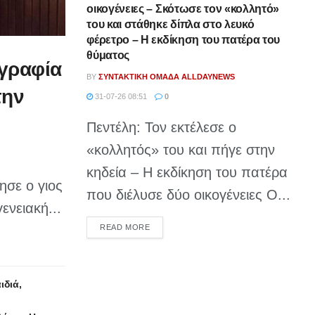
οικογένειες – Σκότωσε τον «κολλητό»
του και στάθηκε δίπλα στο λευκό
φέρετρο – Η εκδίκηση του πατέρα του
θύματος
γραφία
BY
ΣΥΝΤΑΚΤΙΚΉ ΟΜΆΔΑ ALLDAYNEWS
την
31-07-26 08:51
0
Πεντέλη: Τον εκτέλεσε ο
«κολλητός» του και πήγε στην
κηδεία – Η εκδίκηση του πατέρα
σε ο γιος
που διέλυσε δύο οικογένειες Ο...
ενειακή...
DETAILS
READ MORE
ιδιά,