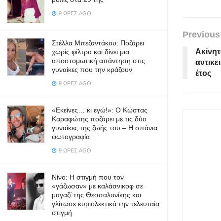
9 ΏΡΕΣ AGO
Previous
Στέλλα Μπεζαντάκου: Ποζάρει
Ακίνητ
χωρίς φίλτρα και δίνει μια
αποστομωτική απάντηση στις
αντικει
γυναίκες που την κράζουν
έτος
9 ΏΡΕΣ AGO
«Εκείνες… κι εγώ!»: Ο Κώστας
Καραφώτης ποζάρει με τις δύο
γυναίκες της ζωής του – Η σπάνια
φωτογραφία
9 ΏΡΕΣ AGO
Νίνο: Η στιγμή που τον
«γάζωσαν» με καλάσνικοφ σε
μαγαζί της Θεσσαλονίκης και
γλίτωσε κυριολεκτικά την τελευταία
στιγμή