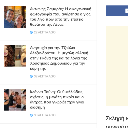
Αντώνης Σαμαράς: Η οικογενειακή
φωτογραφία που ανάρτησε ο γιος
του λίγο πριν από την επέτειο
θανάτου της Λένας
22 ΛΕΠΤΆ AGO
Ανησυχία για την Τζούλια
Αλεξανδράτου: Η μεγάλη αλλαγή
στην εικόνα της και τα λόγια της
Χρυσηίδας Δημουλίδου για την
κόρη της
32 ΛΕΠΤΆ AGO
Ιωάννα Τούνη: Οι θυελλώδεις
σχέσεις, η μεγάλη πικρία και ο
άντρας που γνώριζε πριν γίνει
διάσημη
38 ΛΕΠΤΆ AGO
Σκληρή κ
συγκρότ