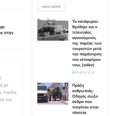
DETAILS
READ MORE
Τα κατάφεραν:
Βρέθηκε και ο
και
τελευταίος
οκ στην
αγνοούμενος
της παρέας των
τουριστών μετά
την παράσυρση
του ιστιοφόρου
τους (video)
03-08-26 12:18
ι
α με
Πράξη
ανθρωπιάς:
α, media,
Οδηγός σώζει
αι τον
άνδρα που
πνιγόταν στην
πλατεία