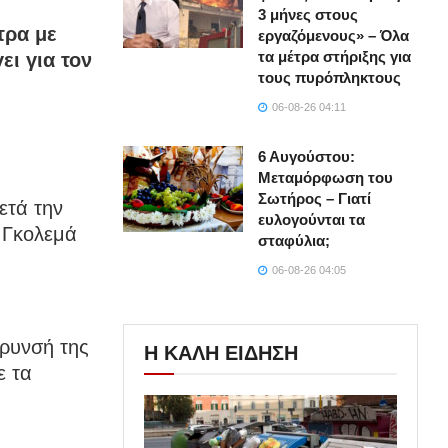
3 μήνες στους
τρα με
εργαζόμενους» – Όλα
τα μέτρα στήριξης για
ει για τον
τους πυρόπληκτους
06-08-26 04:11
6 Αυγούστου:
Μεταμόρφωση του
Σωτήρος – Γιατί
μετά την
ευλογούνται τα
 Γκολεμά
σταφύλια;
06-08-26 04:05
κρυνσή της
Η ΚΑΛΗ ΕΙΔΗΣΗ
ε τα