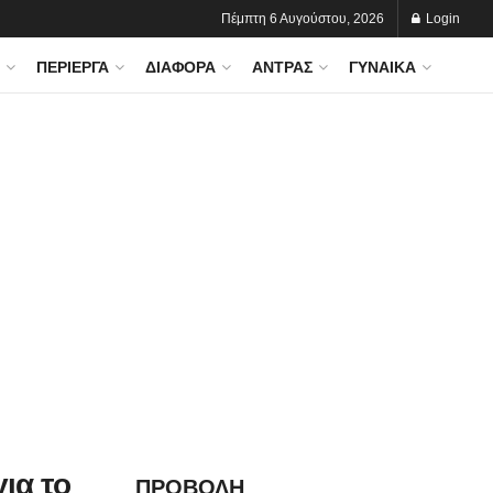
Πέμπτη 6 Αυγούστου, 2026
Login
ΠΕΡΊΕΡΓΑ
ΔΙΆΦΟΡΑ
ΆΝΤΡΑΣ
ΓΥΝΑΊΚΑ
ια το
ΠΡΟΒΟΛΗ