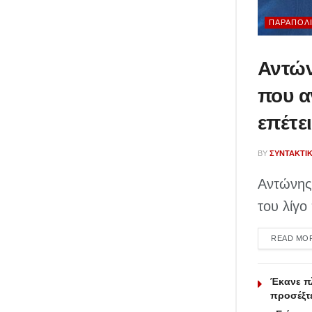
ΠΑΡΑΠΟΛΙ
Αντών
που α
επέτε
BY
ΣΥΝΤΑΚΤΙ
Αντώνης
του λίγο
READ MO
Έκανε πλ
προσέξτ