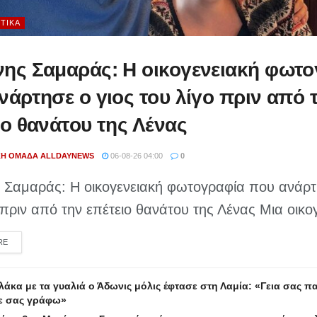
ΤΙΚΆ
ης Σαμαράς: Η οικογενειακή φωτο
νάρτησε ο γιος του λίγο πριν από 
ιο θανάτου της Λένας
ΚΉ ΟΜΆΔΑ ALLDAYNEWS
06-08-26 04:00
0
 Σαμαράς: Η οικογενειακή φωτογραφία που ανάρτη
 πριν από την επέτειο θανάτου της Λένας Μια οικογ
DETAILS
RE
άκα με τα γυαλιά ο Άδωνις μόλις έφτασε στη Λαμία: «Γεια σας πα
ε σας γράφω»