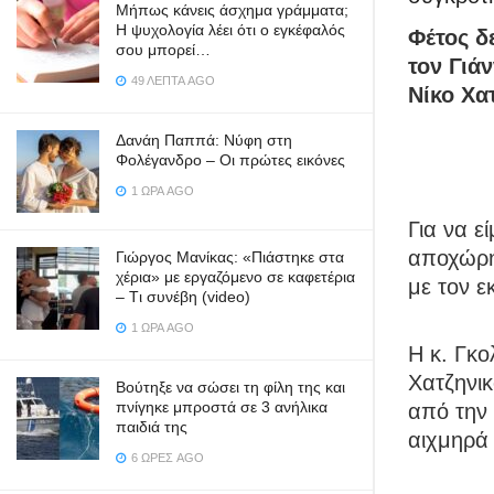
Μήπως κάνεις άσχημα γράμματα;
Η ψυχολογία λέει ότι ο εγκέφαλός
Φέτος δε
σου μπορεί…
τον Γιά
49 ΛΕΠΤΆ AGO
Νίκο Χα
Δανάη Παππά: Νύφη στη
Φολέγανδρο – Οι πρώτες εικόνες
1 ΏΡΑ AGO
Για να ε
αποχώρη
Γιώργος Μανίκας: «Πιάστηκε στα
χέρια» με εργαζόμενο σε καφετέρια
με τον 
– Tι συνέβη (video)
1 ΏΡΑ AGO
Η κ. Γκ
Χατζηνικ
Βούτηξε να σώσει τη φίλη της και
πνίγηκε μπροστά σε 3 ανήλικα
από την 
παιδιά της
αιχμηρά 
6 ΏΡΕΣ AGO