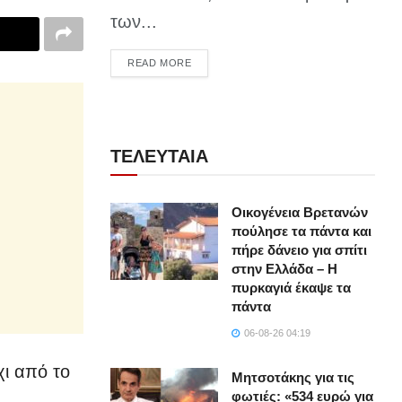
των...
DETAILS
READ MORE
ΤΕΛΕΥΤΑΙΑ
Οικογένεια Βρετανών
πούλησε τα πάντα και
πήρε δάνειο για σπίτι
στην Ελλάδα – Η
πυρκαγιά έκαψε τα
πάντα
06-08-26 04:19
χι από το
Μητσοτάκης για τις
φωτιές: «534 ευρώ για