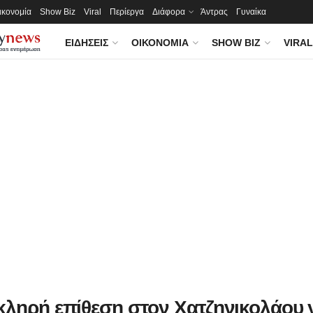
ικονομία
Show Biz
Viral
Περίεργα
Διάφορα
Άντρας
Γυναίκα
ΕΙΔΉΣΕΙΣ
ΟΙΚΟΝΟΜΊΑ
SHOW BIZ
VIRAL
κληρή επίθεση στον Χατζηνικολάου γ