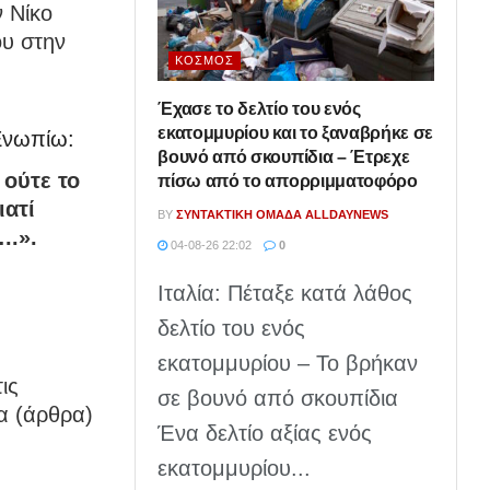
ν Νίκο
ου στην
ΚΌΣΜΟΣ
Έχασε το δελτίο του ενός
εκατομμυρίου και το ξαναβρήκε σε
Ενωπίω:
βουνό από σκουπίδια – Έτρεχε
 ούτε το
πίσω από το απορριμματοφόρο
ιατί
BY
ΣΥΝΤΑΚΤΙΚΉ ΟΜΆΔΑ ALLDAYNEWS
..».
04-08-26 22:02
0
Ιταλία: Πέταξε κατά λάθος
δελτίο του ενός
εκατομμυρίου – Το βρήκαν
ις
σε βουνό από σκουπίδια
α (άρθρα)
Ένα δελτίο αξίας ενός
εκατομμυρίου...