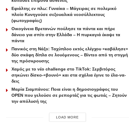
κοιτούσε επίμονα ασθενείς
Εφιάλτης εν πλω: Γυναίκα – Μάγειρας σε πολεμικό
πλοίο Κυνηγούσε σεξουαλικά νεοσύλλεκτους
(φωτογραφίες)
Οικογένεια Βρετανών πούλησε τα πάντα και πήρε
δάνειο για σπίτι στην Ελλάδα – Η πυρκαγιά έκαψε τα
πάντα
Πανικός στη Νάξο: Ταχύπλοο εκτός ελέγχου «καβάλησε»
δύο σκάφη δίπλα σε λουόμενους – Βίντεο από τη στιγμή
της πρόσκρουσης
Χαμός με το νέο challenge στο TikTok: Σερβιτόρος
σηκώνει δίσκο-«βουνό» και στα σχόλια έγινε το έλα-να-
δεις
Μαρία Σιαμπάνου: Ποια είναι η δημοσιογράφος του
OPEN που γελούσε σε ρεπορτάζ για τις φωτιές – Ζητούν
την απόλυσή της
LOAD MORE