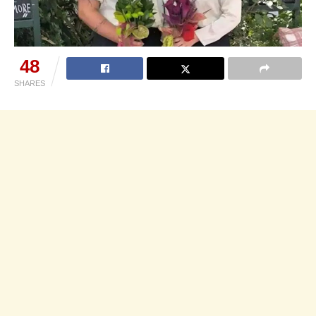
48
SHARES