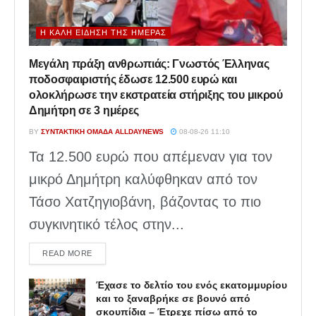
Η ΚΑΛΉ ΕΊΔΗΣΗ ΤΗΣ ΗΜΈΡΑΣ
Μεγάλη πράξη ανθρωπιάς: Γνωστός Έλληνας
ποδοσφαιριστής έδωσε 12.500 ευρώ και
ολοκλήρωσε την εκστρατεία στήριξης του μικρού
Δημήτρη σε 3 ημέρες
BY
ΣΥΝΤΑΚΤΙΚΉ ΟΜΆΔΑ ALLDAYNEWS
08-08-26 11:10
Τα 12.500 ευρώ που απέμεναν για τον
μικρό Δημήτρη καλύφθηκαν από τον
Τάσο Χατζηγιοβάνη, βάζοντας το πιο
συγκινητικό τέλος στην...
DETAILS
READ MORE
Έχασε το δελτίο του ενός εκατομμυρίου
και το ξαναβρήκε σε βουνό από
σκουπίδια – Έτρεχε πίσω από το