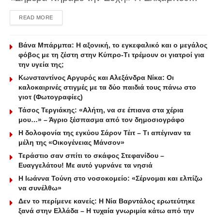
DETAILS
READ MORE
Βάνα Μπάρμπα: Η αξονική, το εγκεφαλικό και ο μεγάλος
φόβος με τη ζέστη στην Κύπρο-Τι τρέμουν οι γιατροί για
την υγεία της;
Κωνσταντίνος Αργυρός και Αλεξάνδρα Νίκα: Οι
καλοκαιρινές στιγμές με τα δύο παιδιά τους πάνω στο
γιοτ (Φωτογραφίες)
Τάσος Τεργιάκης: «Αλήτη, να σε έπιανα στα χέρια
μου…» – Άγριο ξέσπασμα από τον δημοσιογράφο
Η δολοφονία της εγκύου Σάρον Τέιτ – Τι απέγιναν τα
μέλη της «Οικογένειας Μάνσον»
Τεράστιο σαν σπίτι το σκάφος Στεφανίδου –
Ευαγγελάτου! Με αυτό γυρνάνε τα νησιά
Η Ιωάννα Τούνη στο νοσοκομείο: «Σέρνομαι και ελπίζω
να συνέλθω»
Δεν το περίμενε κανείς: Η Νία Βαρντάλος ερωτεύτηκε
ξανά στην Ελλάδα – Η τυχαία γνωριμία κάτω από την