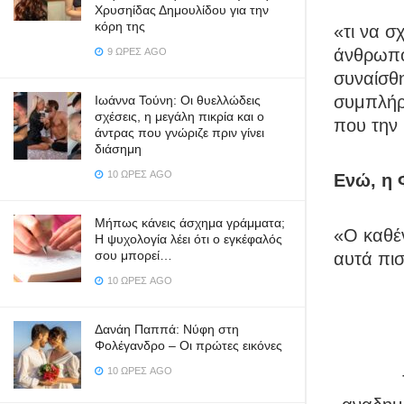
Χρυσηίδας Δημουλίδου για την
κόρη της
«τι να σ
άνθρωπος
9 ΏΡΕΣ AGO
συναίσθη
συμπλήρ
Ιωάννα Τούνη: Οι θυελλώδεις
σχέσεις, η μεγάλη πικρία και ο
που την 
άντρας που γνώριζε πριν γίνει
διάσημη
10 ΏΡΕΣ AGO
Ενώ, η 
Μήπως κάνεις άσχημα γράμματα;
«Ο καθέ
Η ψυχολογία λέει ότι ο εγκέφαλός
σου μπορεί…
αυτά πισ
10 ΏΡΕΣ AGO
Δανάη Παππά: Νύφη στη
Φολέγανδρο – Οι πρώτες εικόνες
10 ΏΡΕΣ AGO