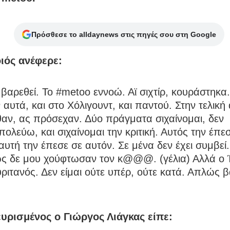
Πρόσθεσε το alldaynews στις πηγές σου στη Google
ιός ανέφερε:
βαρεθεί. Το #metoo εννοώ. Αϊ σιχτίρ, κουράστηκα
αυτά, και στο Χόλιγουντ, και παντού. Στην τελική
αν, ας πρόσεχαν. Δύο πράγματα σιχαίνομαι, δεν
ολεύω, και σιχαίνομαι την κριτική. Αυτός την έπε
αυτή την έπεσε σε αυτόν. Σε μένα δεν έχει συμβεί.
ς δε μου χούφτωσαν τον κ@@@. (γέλια) Αλλά ο
υριτανός. Δεν είμαι ούτε υπέρ, ούτε κατά. Απλώς 
ευρισμένος ο Γιώργος Λιάγκας είπε: