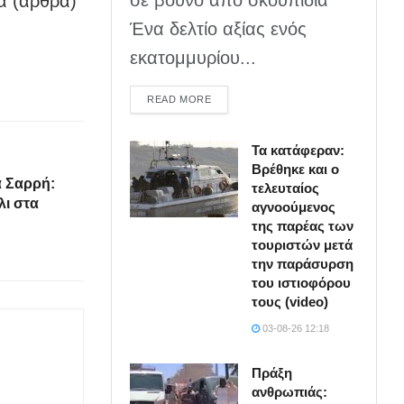
α (άρθρα)
Ένα δελτίο αξίας ενός
εκατομμυρίου...
DETAILS
READ MORE
Τα κατάφεραν:
Βρέθηκε και ο
α Σαρρή:
τελευταίος
ι στα
αγνοούμενος
της παρέας των
τουριστών μετά
την παράσυρση
του ιστιοφόρου
τους (video)
03-08-26 12:18
Πράξη
ανθρωπιάς: