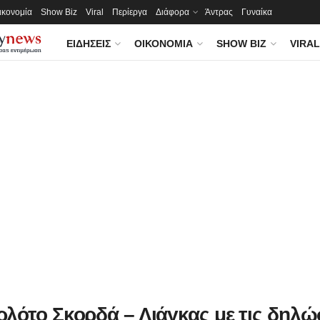
ικονομία
Show Biz
Viral
Περίεργα
Διάφορα
Άντρας
Γυναίκα
ΕΙΔΉΣΕΙΣ
ΟΙΚΟΝΟΜΊΑ
SHOW BIZ
VIRAL
λότο Σκορδά – Λιάγκας με τις δηλώ