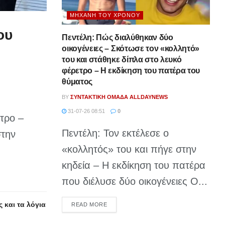
ΜΗΧΑΝΉ ΤΟΥ ΧΡΌΝΟΥ
ου
Πεντέλη: Πώς διαλύθηκαν δύο
οικογένειες – Σκότωσε τον «κολλητό»
του και στάθηκε δίπλα στο λευκό
φέρετρο – Η εκδίκηση του πατέρα του
θύματος
BY
ΣΥΝΤΑΚΤΙΚΉ ΟΜΆΔΑ ALLDAYNEWS
31-07-26 08:51
0
τρο –
Πεντέλη: Τον εκτέλεσε ο
στην
«κολλητός» του και πήγε στην
κηδεία – Η εκδίκηση του πατέρα
που διέλυσε δύο οικογένειες Ο...
 και τα λόγια
DETAILS
READ MORE