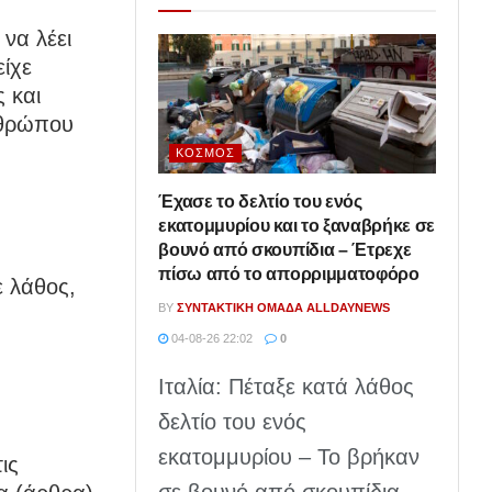
 να λέει
είχε
 και
νθρώπου
ΚΌΣΜΟΣ
Έχασε το δελτίο του ενός
εκατομμυρίου και το ξαναβρήκε σε
βουνό από σκουπίδια – Έτρεχε
πίσω από το απορριμματοφόρο
ε λάθος,
BY
ΣΥΝΤΑΚΤΙΚΉ ΟΜΆΔΑ ALLDAYNEWS
04-08-26 22:02
0
Ιταλία: Πέταξε κατά λάθος
δελτίο του ενός
εκατομμυρίου – Το βρήκαν
ις
σε βουνό από σκουπίδια