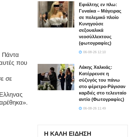
Εφιάλτης εν πλω:
Γυναίκα – Μάγειρας
σε πολεμικό πλοίο
Κυνηγούσε
σεξουαλικά
νεοσύλλεκτους
(φωτογραφίες)
06-08-26 12:10
. Πάντα
 αυτές που
Λάκης Χαλκιάς:
Κατέρρευσε η
σε σε
σύζυγός του πάνω
στο φέρετρο-Ράγισαν
καρδιές στο τελευταίο
 Έλληνας
αντίο (Φωτογραφίες)
βαρέθηκα».
06-08-26 11:49
Η ΚΑΛΗ ΕΙΔΗΣΗ