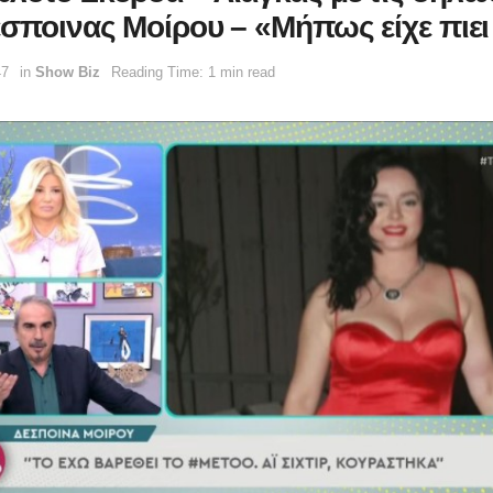
έσποινας Μοίρου – «Μήπως είχε πιει 
47
in
Show Biz
Reading Time: 1 min read