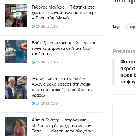
αναδημο
Γιώργος Μανίκας: «Πιάστηκε στα
χέρια» με εργαζόμενο σε καφετέρια
– Tι συνέβη (video)
10 ΏΡΕΣ AGO
Tags:
Γιώρ
Βούτηξε να σώσει τη φίλη της και
πνίγηκε μπροστά σε 3 ανήλικα
Previous
παιδιά της
Φοιτητ
15 ΏΡΕΣ AGO
ακρωτ
αφού έ
Έκανε πλάκα με τα γυαλιά ο
το ψυγ
Άδωνις μόλις έφτασε στη Λαμία:
«Γεια σας παιδιά, προσέξτε σας
γράφω»
16 ΏΡΕΣ AGO
Αθηνά Ωνάση: Η απρόσμενη
εξέλιξη στη διαμάχη με τον Γιάν
Τοπς – Η κίνηση με το άλογο των