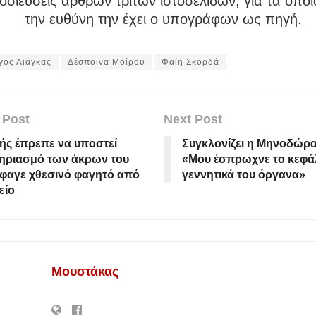
σιεύσεις άρθρων τρίτων ιστοσελίδων, για τα οποί
την ευθύνη την έχει ο υπογράφων ως πηγή.
γος Λιάγκας
Δέσποινα Μοίρου
Φαίη Σκορδά
 Post
Next Post
ής έπρεπε να υποστεί
Συγκλονίζει η Mηνοδώρ
ηριασμό των άκρων του
«Moυ έσπρωχνε το κεφάλ
φαγε χθεσινό φαγητό από
γεννητικά του όργανα»
είο
Μουστάκας