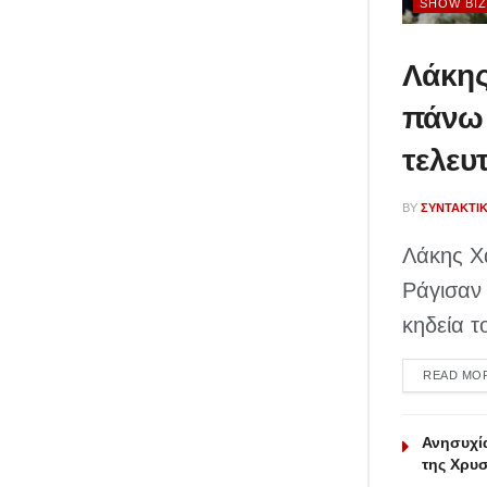
SHOW BIZ
Λάκης
πάνω 
τελευ
BY
ΣΥΝΤΑΚΤΙ
Λάκης Χ
Ράγισαν 
κηδεία το
READ MO
Ανησυχία
της Χρυσ