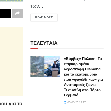
των...
DETAILS
READ MORE
ΤΕΛΕΥΤΑΙΑ
«Βόμβες» Πολάκη: Τα
παρκαρισμένα
αεροσκάφη Diamond
και τα εκατομμύρια
που «φαγώθηκαν» για
Αντιπυρικές ζώνες –
Τι συνέβη στο Πόρτο
Γερμενό
06-08-26 12:27
ου για το