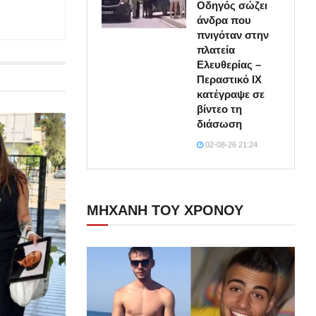
Οδηγός σώζει
άνδρα που
πνιγόταν στην
πλατεία
Ελευθερίας –
Περαστικό ΙΧ
κατέγραψε σε
βίντεο τη
διάσωση
02-08-26 21:24
ΜΗΧΑΝΗ ΤΟΥ ΧΡΟΝΟΥ