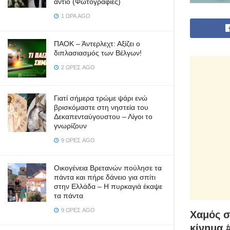
αντίο (Φωτογραφίες)
1 ΏΡΑ AGO
ΠΑΟΚ – Άντερλεχτ: Αξίζει ο
διπλασιασμός των Βέλγων!
2 ΏΡΕΣ AGO
Γιατί σήμερα τρώμε ψάρι ενώ
βρισκόμαστε στη νηστεία του
Δεκαπενταύγουστου – Λίγοι το
γνωρίζουν
9 ΏΡΕΣ AGO
Οικογένεια Βρετανών πούλησε τα
πάντα και πήρε δάνειο για σπίτι
στην Ελλάδα – Η πυρκαγιά έκαψε
τα πάντα
9 ΏΡΕΣ AGO
Χαμός σ
κίνημα 