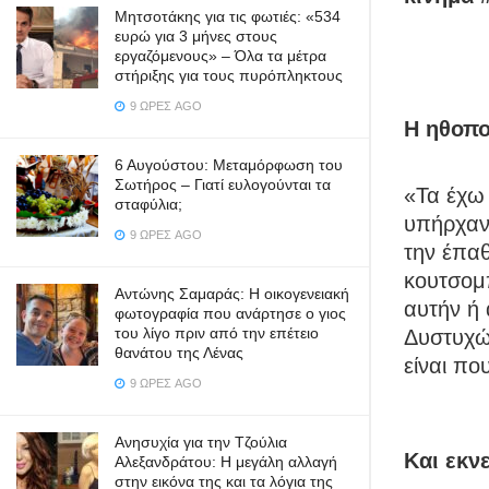
Μητσοτάκης για τις φωτιές: «534
ευρώ για 3 μήνες στους
εργαζόμενους» – Όλα τα μέτρα
στήριξης για τους πυρόπληκτους
9 ΏΡΕΣ AGO
Η ηθοπο
6 Αυγούστου: Μεταμόρφωση του
Σωτήρος – Γιατί ευλογούνται τα
«Τα έχω 
σταφύλια;
υπήρχαν 
9 ΏΡΕΣ AGO
την έπαθ
κουτσομπ
Αντώνης Σαμαράς: Η οικογενειακή
αυτήν ή 
φωτογραφία που ανάρτησε ο γιος
του λίγο πριν από την επέτειο
Δυστυχώ
θανάτου της Λένας
είναι πο
9 ΏΡΕΣ AGO
Ανησυχία για την Τζούλια
Και εκν
Αλεξανδράτου: Η μεγάλη αλλαγή
στην εικόνα της και τα λόγια της