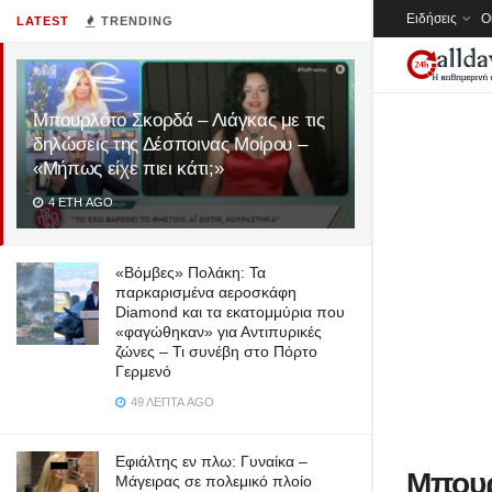
Ειδήσεις
Ο
LATEST
TRENDING
Μπουρλότο Σκορδά – Λιάγκας με τις
δηλώσεις της Δέσποινας Μοίρου –
«Μήπως είχε πιει κάτι;»
4 ΈΤΗ AGO
«Βόμβες» Πολάκη: Τα
παρκαρισμένα αεροσκάφη
Diamond και τα εκατομμύρια που
«φαγώθηκαν» για Αντιπυρικές
ζώνες – Τι συνέβη στο Πόρτο
Γερμενό
49 ΛΕΠΤΆ AGO
Εφιάλτης εν πλω: Γυναίκα –
Μπουρ
Μάγειρας σε πολεμικό πλοίο