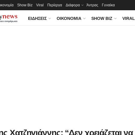
ικονομία
Show Biz
Viral
Περίεργα
Διάφορα
Άντρας
Γυναίκα
ΕΙΔΉΣΕΙΣ
ΟΙΚΟΝΟΜΊΑ
SHOW BIZ
VIRAL
ς Χατζηγιάννης: “Δεν χρειάζεται να