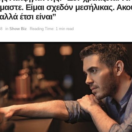
μαστε. Είμαι σχεδόν μεσήλικας. Ακ
αλλά έτσι είναι”
58
in
Show Biz
Reading Time: 1 min read