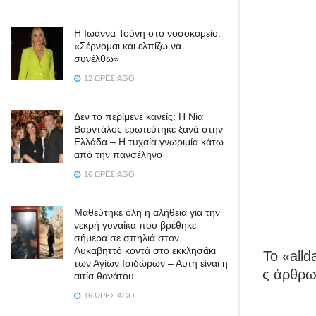
Η Ιωάννα Τούνη στο νοσοκομείο:
«Σέρνομαι και ελπίζω να
συνέλθω»
12 ΏΡΕΣ AGO
Δεν το περίμενε κανείς: Η Νία
Βαρντάλος ερωτεύτηκε ξανά στην
Ελλάδα – Η τυχαία γνωριμία κάτω
από την πανσέληνο
16 ΏΡΕΣ AGO
Μαθεύτηκε όλη η αλήθεια για την
νεκρή γυναίκα που βρέθηκε
σήμερα σε σπηλιά στον
Λυκαβηττό κοντά στο εκκλησάκι
To «all
των Αγίων Ισιδώρων – Αυτή είναι η
ς άρθρων
αιτία θανάτου
16 ΏΡΕΣ AGO