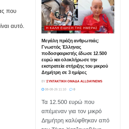
ας που
ίναι αυτό.
Η ΚΑΛΉ ΕΊΔΗΣΗ ΤΗΣ ΗΜΈΡΑΣ
Μεγάλη πράξη ανθρωπιάς:
Γνωστός Έλληνας
ποδοσφαιριστής έδωσε 12.500
ευρώ και ολοκλήρωσε την
εκστρατεία στήριξης του μικρού
Δημήτρη σε 3 ημέρες
BY
ΣΥΝΤΑΚΤΙΚΉ ΟΜΆΔΑ ALLDAYNEWS
08-08-26 11:10
0
Τα 12.500 ευρώ που
απέμεναν για τον μικρό
Δημήτρη καλύφθηκαν από