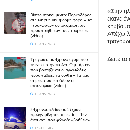
«Στην ηλ
Βίντεο ντοκουμέντο: Παρκαδόρος
έκανε έν
συνελήφθη για έβδομη φορά – Τον
κρυβόμασ
«τσάκωσαν» αστυνομικοί που
προσποιήθηκαν τους τουρίστες
Απέχω λ
(video)
τραγουδι
11 ΏΡΕΣ AGO
Δείτε το
Τραγωδία με 4χρονο αγόρι που
πνίγηκε στην πισίνα: O μπάρμαν
που βούτηξε και οι αγωνιώδεις
προσπάθειες να σωθεί – Τα τρία
σημεία που εστιάζουν οι
αστυνομικοί (video)
11 ΏΡΕΣ AGO
24χρονος κλείδωσε 17χρονη
πρώην φίλη του σε σπίτι – Την
άκουσαν που φώναζε «βοήθεια»
12 ΏΡΕΣ AGO