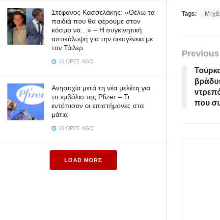
Στέφανος Κασσελάκης: «Θέλω τα
Tags:
Μιχά
παιδιά που θα φέρουμε στον
κόσμο να…» – Η συγκινητική
αποκάλυψη για την οικογένεια με
τον Τάιλερ
Previous
16 ΏΡΕΣ AGO
Τούρκο
βράδυ»
Ανησυχία μετά τη νέα μελέτη για
ντρεπό
το εμβόλιο της Pfizer – Τι
που σ
εντόπισαν οι επιστήμονες στα
μάτια
16 ΏΡΕΣ AGO
LOAD MORE