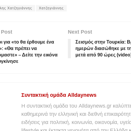
λης Χατζηγιάννης
Χατζηγιάννης
 Post
Next Post
ι για «το θα έρθουμε ένα
Σεισμός στην Τουρκία: Β
: «Θα πρέπει να
ημερών διασώθηκε με τη
μαστε» – Δείτε την εικόνα
μετά από 90 ώρες (video
υγκίνησε
Συντακτική ομάδα Alldaynews
Η συντακτική ομάδα του Alldaynews.gr καλύπτε
καθημερινά την ελληνική και διεθνή επικαιρότητ
ειδήσεις για πολιτική, κοινωνία, οικονομία, υγεί
lifestyle και έκτακτα γεγονότα από την Ελλάδα κ