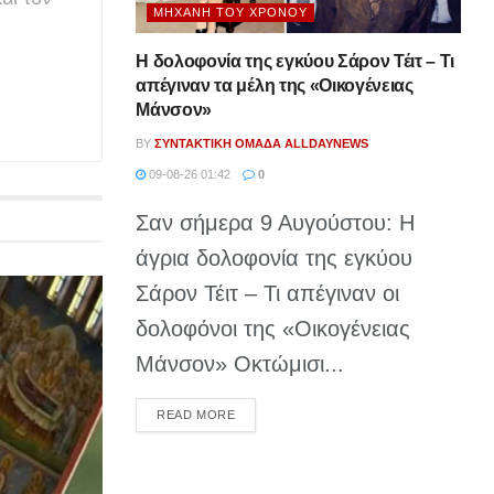
ΜΗΧΑΝΉ ΤΟΥ ΧΡΌΝΟΥ
Η δολοφονία της εγκύου Σάρον Τέιτ – Τι
απέγιναν τα μέλη της «Οικογένειας
Μάνσον»
BY
ΣΥΝΤΑΚΤΙΚΉ ΟΜΆΔΑ ALLDAYNEWS
09-08-26 01:42
0
Σαν σήμερα 9 Αυγούστου: Η
άγρια δολοφονία της εγκύου
Σάρον Τέιτ – Τι απέγιναν οι
δολοφόνοι της «Οικογένειας
Μάνσον» Οκτώμισι...
DETAILS
READ MORE