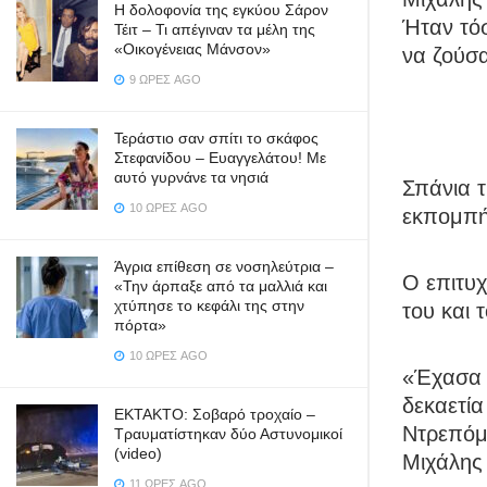
Η δολοφονία της εγκύου Σάρον
Ήταν τόσ
Τέιτ – Τι απέγιναν τα μέλη της
«Οικογένειας Μάνσον»
να ζούσ
9 ΏΡΕΣ AGO
Τεράστιο σαν σπίτι το σκάφος
Στεφανίδου – Ευαγγελάτου! Με
αυτό γυρνάνε τα νησιά
Σπάνια τ
10 ΏΡΕΣ AGO
εκπομπή
Άγρια επίθεση σε νοσηλεύτρια –
Ο επιτυχ
«Την άρπαξε από τα μαλλιά και
χτύπησε το κεφάλι της στην
του και 
πόρτα»
10 ΏΡΕΣ AGO
«Έχασα 
δεκαετία
ΕΚΤΑΚΤΟ: Σοβαρό τροχαίο –
Ντρεπόμο
Τραυματίστηκαν δύο Αστυνομικοί
(video)
Μιχάλης
11 ΏΡΕΣ AGO