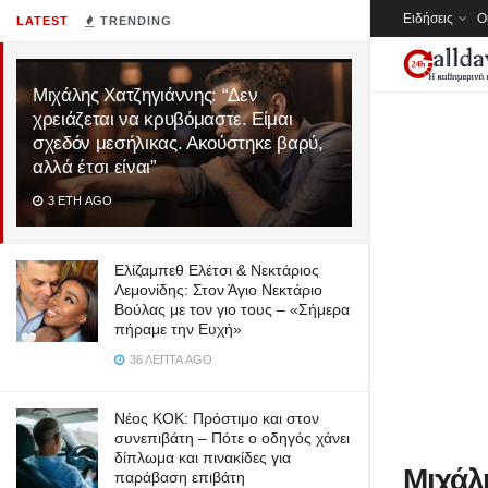
Ειδήσεις
Ο
LATEST
TRENDING
Μιχάλης Χατζηγιάννης: “Δεν
χρειάζεται να κρυβόμαστε. Είμαι
σχεδόν μεσήλικας. Ακούστηκε βαρύ,
αλλά έτσι είναι”
3 ΈΤΗ AGO
Ελίζαμπεθ Ελέτσι & Νεκτάριος
Λεμονίδης: Στον Άγιο Νεκτάριο
Βούλας με τον γιο τους – «Σήμερα
πήραμε την Ευχή»
36 ΛΕΠΤΆ AGO
Νέος ΚΟΚ: Πρόστιμο και στον
συνεπιβάτη – Πότε ο οδηγός χάνει
δίπλωμα και πινακίδες για
Μιχάλη
παράβαση επιβάτη