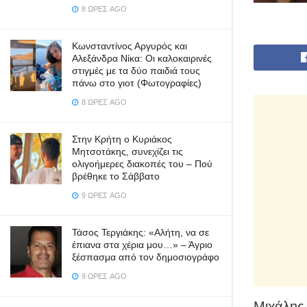
8 ΏΡΕΣ AGO
Κωνσταντίνος Αργυρός και
Αλεξάνδρα Νίκα: Οι καλοκαιρινές
στιγμές με τα δύο παιδιά τους
πάνω στο γιοτ (Φωτογραφίες)
8 ΏΡΕΣ AGO
Στην Κρήτη ο Κυριάκος
Μητσοτάκης, συνεχίζει τις
ολιγοήμερες διακοπές του – Πού
βρέθηκε το Σάββατο
9 ΏΡΕΣ AGO
Τάσος Τεργιάκης: «Αλήτη, να σε
έπιανα στα χέρια μου…» – Άγριο
ξέσπασμα από τον δημοσιογράφο
9 ΏΡΕΣ AGO
Μιχάλης