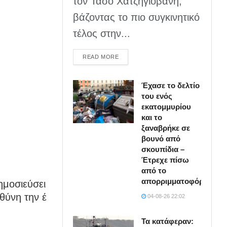
τον Τάσο Χατζηγιοβάνη,
βάζοντας το πιο συγκινητικό
τέλος στην...
DETAILS
READ MORE
Έχασε το δελτίο
του ενός
εκατομμυρίου
και το
ξαναβρήκε σε
βουνό από
σκουπίδια –
Έτρεχε πίσω
από το
απορριμματοφόρο
ημοσιεύσει
θύνη την έ
04-08-26 22:02
Τα κατάφεραν: