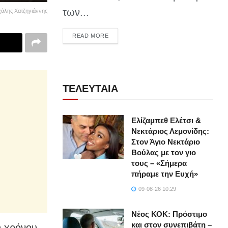
των...
χάλης Χατζηγιάννης
DETAILS
READ MORE
ΤΕΛΕΥΤΑΙΑ
Ελίζαμπεθ Ελέτσι &
Νεκτάριος Λεμονίδης:
Στον Άγιο Νεκτάριο
Βούλας με τον γιο
τους – «Σήμερα
πήραμε την Ευχή»
09-08-26 10:29
Νέος ΚΟΚ: Πρόστιμο
και στον συνεπιβάτη –
υ χρόνου.