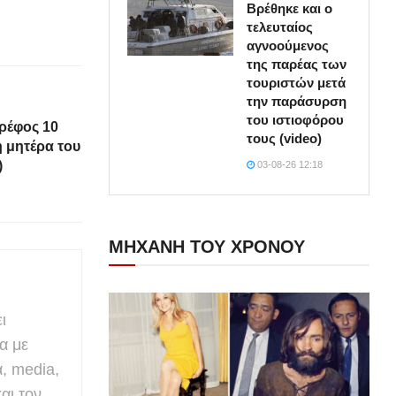
Βρέθηκε και ο
τελευταίος
αγνοούμενος
της παρέας των
τουριστών μετά
την παράσυρση
του ιστιοφόρου
ρέφος 10
τους (video)
 μητέρα του
)
03-08-26 12:18
ΜΗΧΑΝΗ ΤΟΥ ΧΡΟΝΟΥ
ι
α με
α, media,
αι τον