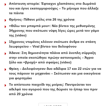
Απίστευτη ιστορία: Έφτιαχνε χλαπάτσες στο δωμάτιό
του και έγινε εκατομμυριούχος – Το μήνυμα που άλλαξε
τα πάντα
Θρήνος- Πέθανε μόλις στα 26 της χρόνια
«Θέλω τον μπαμπά μου»: Νέο βίντεο της μεθυσμένης
34χρονης που σκότωσε νύφη λίγες ώρες μετά τον γάμο
της (video)
15χρονος ντυμένος κλόουν σκότωσε άνδρα σε στάση
λεωφορείου – Viral βίντεο του δολοφόνου
Άδανα: Στη δημοσιότητα πλάνα από ένοπλη σύρραξη
στην οποία σκοτώθηκε πρώην αστυνομικός – Άγριο
ξύλο και «βροχή» από σφαίρες (video)
Φpiκη – Δολοφόνησαν δυο αδέλφια 17 και 22 ετών για να
τους πάρουν το μηχανάκι – Σκότωσαν και μια οικογένεια
για φορτηγάκι
Το απίστευτο παιχνίδι της μοίρας: Παντρεύεται τον
αδελφό του αγοριού που της δώρισε το ήπαρ του πριν
από 20 χρόνια