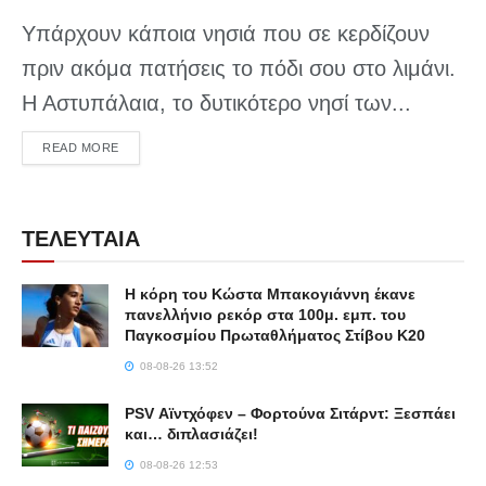
Υπάρχουν κάποια νησιά που σε κερδίζουν
πριν ακόμα πατήσεις το πόδι σου στο λιμάνι.
Η Αστυπάλαια, το δυτικότερο νησί των...
DETAILS
READ MORE
ΤΕΛΕΥΤΑΙΑ
Η κόρη του Κώστα Μπακογιάννη έκανε
πανελλήνιο ρεκόρ στα 100μ. εμπ. του
Παγκοσμίου Πρωταθλήματος Στίβου Κ20
08-08-26 13:52
PSV Αϊντχόφεν – Φορτούνα Σιτάρντ: Ξεσπάει
και… διπλασιάζει!
08-08-26 12:53