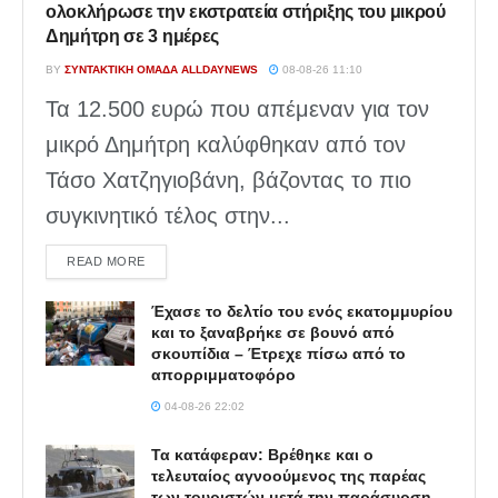
ολοκλήρωσε την εκστρατεία στήριξης του μικρού
Δημήτρη σε 3 ημέρες
BY
ΣΥΝΤΑΚΤΙΚΉ ΟΜΆΔΑ ALLDAYNEWS
08-08-26 11:10
Τα 12.500 ευρώ που απέμεναν για τον
μικρό Δημήτρη καλύφθηκαν από τον
Τάσο Χατζηγιοβάνη, βάζοντας το πιο
συγκινητικό τέλος στην...
DETAILS
READ MORE
Έχασε το δελτίο του ενός εκατομμυρίου
και το ξαναβρήκε σε βουνό από
σκουπίδια – Έτρεχε πίσω από το
απορριμματοφόρο
04-08-26 22:02
Τα κατάφεραν: Βρέθηκε και ο
τελευταίος αγνοούμενος της παρέας
των τουριστών μετά την παράσυρση