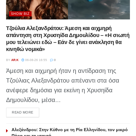
SHOW BIZ
Τζούλια Αλεξανδράτου: Άμεση και αιχμηρή
απάντηση στη Χρυσηίδα Δημουλίδου – «Η σιωπή
μου τελειώνει εδώ – Εάν δε γίνει ανάκληση θα
κινηθώ νομικά»
BY
AR.K
06-08-26 16:55
0
Άμεση και αιχμηρή ήταν η αντίδραση της
Τζούλιας Αλεξανδράτου απέναντι στα όσα
ανέφερε δημόσια για εκείνη η Χρυσηίδα
Δημουλίδου, μέσα...
DETAILS
READ MORE
Αλεξάνδρου: Στην Κύθνο με τη Ρία Ελληνίδου, τον μικρό
Πάρη και τη νταντά