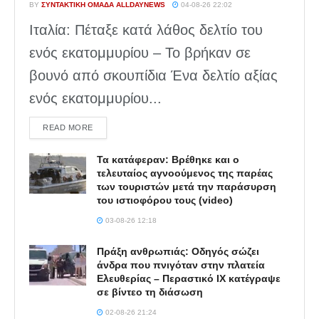
BY
ΣΥΝΤΑΚΤΙΚΉ ΟΜΆΔΑ ALLDAYNEWS
04-08-26 22:02
Ιταλία: Πέταξε κατά λάθος δελτίο του
ενός εκατομμυρίου – Το βρήκαν σε
βουνό από σκουπίδια Ένα δελτίο αξίας
ενός εκατομμυρίου...
DETAILS
READ MORE
Τα κατάφεραν: Βρέθηκε και ο
τελευταίος αγνοούμενος της παρέας
των τουριστών μετά την παράσυρση
του ιστιοφόρου τους (video)
03-08-26 12:18
Πράξη ανθρωπιάς: Οδηγός σώζει
άνδρα που πνιγόταν στην πλατεία
Ελευθερίας – Περαστικό ΙΧ κατέγραψε
σε βίντεο τη διάσωση
02-08-26 21:24