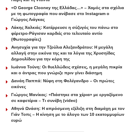
«Ο George Clooney της Ελλάδας…» – Χαμός στα σχόλια
με τη φωτογραφία που ανέβασε στο Instagram ο
Γιώργος Λιάγκας
Λάκης Χαλκιάς: Κατέρρευσε η σύζυγός του πάνω στο
φέρετρο-Ράγισαν καρδιές στο τελευταίο αντίο
(Φωτογραφίες)
Ανησυχία για την Τζούλια Αλεξανδράτου: Η μεγάλη
αλλαγή στην εικόνα της και τα λόγια της Χρυσηίδας
Δημουλίδου για την κόρη της
Ιωάννα Τούνη: Οι θυελλώδεις σχέσεις, η μεγάλη πικρία
και ο άντρας που γνώριζε πριν γίνει διάσημη
Δανάη Παππά: Νύφη στη Φολέγανδρο – Οι πρώτες
εικόνες
Γιώργος Μανίκας: «Πιάστηκε στα χέρια» με εργαζόμενο
σε καφετέρια – Tι συνέβη (video)
Αθηνά Ωνάση: Η απρόσμενη εξέλιξη στη διαμάχη με τον
Γιάν Τοπς – Η κίνηση με το άλογο των 10 εκατομμυρίων
ευρώ