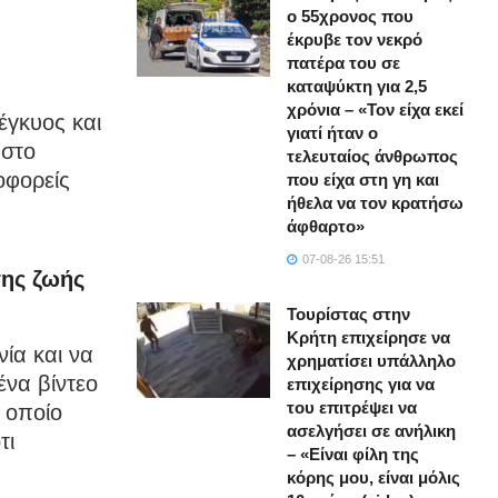
ο 55χρονος που
έκρυβε τον νεκρό
πατέρα του σε
καταψύκτη για 2,5
χρόνια – «Τον είχα εκεί
έγκυος και
γιατί ήταν ο
 στο
τελευταίος άνθρωπος
οφορείς
που είχα στη γη και
ήθελα να τον κρατήσω
άφθαρτο»
07-08-26 15:51
της ζωής
Τουρίστας στην
Κρήτη επιχείρησε να
νία και να
χρηματίσει υπάλληλο
ένα βίντεο
επιχείρησης για να
του επιτρέψει να
 οποίο
ασελγήσει σε ανήλικη
τι
– «Είναι φίλη της
κόρης μου, είναι μόλις