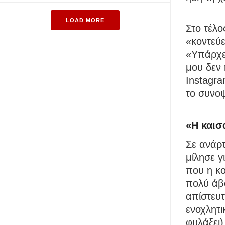
LOAD MORE
Στο τέλο
«κοντεύε
«Υπάρχει
μου δεν 
Instagra
το συνοψ
«Η καισ
Σε ανάρτ
μίλησε γ
που η κο
πολύ άβο
απίστευτ
ενοχλητι
φυλάξει)