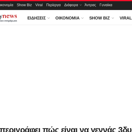
ικονομία
Show Biz
Viral
Περίεργα
Διάφορα
Άντρας
Γυναίκα
ΕΙΔΉΣΕΙΣ
ΟΙΚΟΝΟΜΊΑ
SHOW BIZ
VIRAL
περιγράφει πώς είναι να γεννάς 3δυ