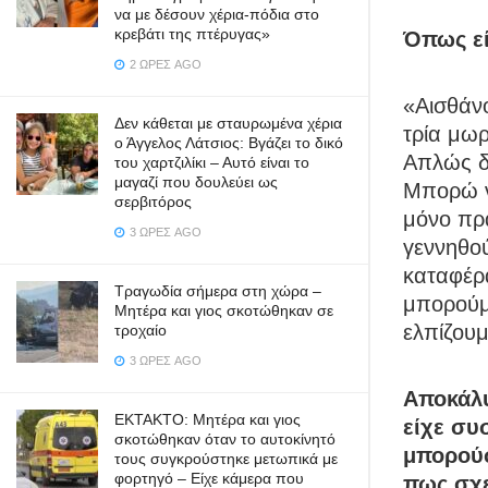
να με δέσουν χέρια-πόδια στο
κρεβάτι της πτέρυγας»
Όπως ε
2 ΏΡΕΣ AGO
«Αισθάν
Δεν κάθεται με σταυρωμένα χέρια
τρία μω
ο Άγγελος Λάτσιος: Βγάζει το δικό
Απλώς δ
του χαρτζιλίκι – Αυτό είναι το
μαγαζί που δουλεύει ως
Μπορώ ν
σερβιτόρος
μόνο πρά
3 ΏΡΕΣ AGO
γεννηθο
καταφέρ
Τραγωδία σήμερα στη χώρα –
μπορούμ
Μητέρα και γιος σκοτώθηκαν σε
ελπίζουμ
τροχαίο
3 ΏΡΕΣ AGO
Αποκάλυ
ΕΚΤΑΚΤΟ: Μητέρα και γιος
είχε συ
σκοτώθηκαν όταν το αυτοκίνητό
μπορούσ
τους συγκρούστηκε μετωπικά με
φορτηγό – Είχε κάμερα που
πως σχε