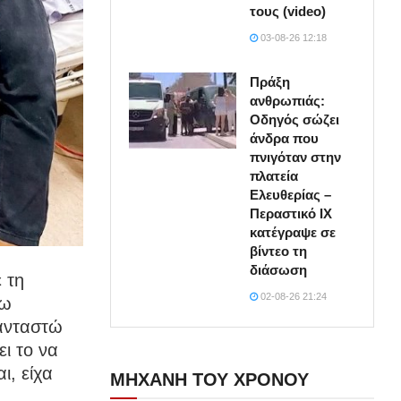
τους (video)
03-08-26 12:18
Πράξη
ανθρωπιάς:
Οδηγός σώζει
άνδρα που
πνιγόταν στην
πλατεία
Ελευθερίας –
Περαστικό ΙΧ
κατέγραψε σε
βίντεο τη
διάσωση
 τη
02-08-26 21:24
άω
φανταστώ
ι το να
ι, είχα
ΜΗΧΑΝΗ ΤΟΥ ΧΡΟΝΟΥ