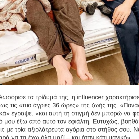
ωσόρισε τα τρίδυμά της, η influencer χαρακτήρισε
ως τις «πιο άγριες 36 ώρες» της ζωής της. «Πον
ικά» έγραψε. «και αυτή τη στιγμή δεν μπορώ να 
ό μου έξω από αυτό τον εφιάλτη. Ευτυχώς, βοηθάε
ς με τρία αξιολάτρευτα αγόρια στο στήθος σου. Να
αρά να τα έχω όλα μαζί – και ήταν κάτι μαγικό».