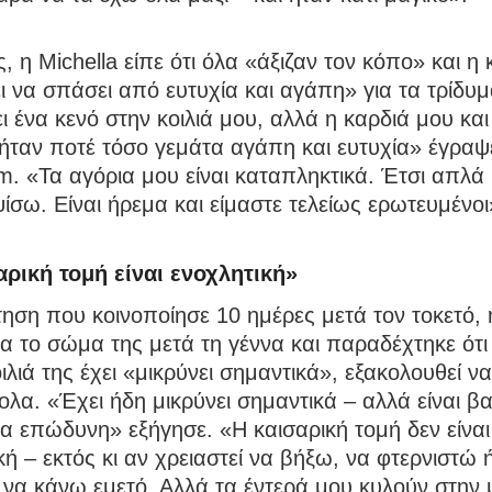
ς, η Michella είπε ότι όλα «άξιζαν τον κόπο» και η 
ι να σπάσει από ευτυχία και αγάπη» για τα τρίδυμ
 ένα κενό στην κοιλιά μου, αλλά η καρδιά μου και
ήταν ποτέ τόσο γεμάτα αγάπη και ευτυχία» έγραψ
m. «Τα αγόρια μου είναι καταπληκτικά. Έτσι απλ
ίσω. Είναι ήρεμα και είμαστε τελείως ερωτευμένοι
αρική τομή είναι ενοχλητική»
ηση που κοινοποίησε 10 ημέρες μετά τον τοκετό, 
ια το σώμα της μετά τη γέννα και παραδέχτηκε ότ
ιλιά της έχει «μικρύνει σημαντικά», εξακολουθεί να
λα. «Έχει ήδη μικρύνει σημαντικά – αλλά είναι βα
α επώδυνη» εξήγησε. «Η καισαρική τομή δεν είναι
κή – εκτός κι αν χρειαστεί να βήξω, να φτερνιστώ 
 να κάνω εμετό. Αλλά τα έντερά μου κυλούν στην