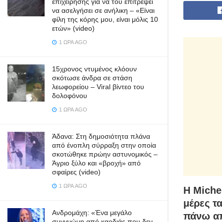
επιχείρησης για να του επιτρέψει
να ασελγήσει σε ανήλικη – «Είναι
φίλη της κόρης μου, είναι μόλις 10
ετών» (video)
1 ΏΡΑ AGO
15χρονος ντυμένος κλόουν
σκότωσε άνδρα σε στάση
λεωφορείου – Viral βίντεο του
δολοφόνου
1 ΏΡΑ AGO
Άδανα: Στη δημοσιότητα πλάνα
από ένοπλη σύρραξη στην οποία
σκοτώθηκε πρώην αστυνομικός –
Άγριο ξύλο και «βροχή» από
σφαίρες (video)
1 ΏΡΑ AGO
Η Miche
μέρες τ
Ανδρομάχη: «Ένα μεγάλο
πάνω απ
συγγνώμη από καρδιάς που δεν