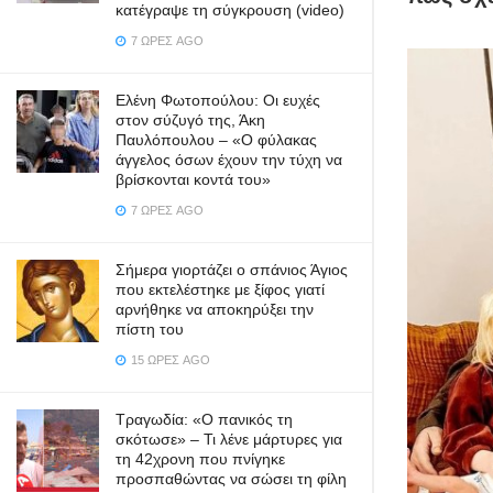
κατέγραψε τη σύγκρουση (video)
7 ΏΡΕΣ AGO
Ελένη Φωτοπούλου: Οι ευχές
στον σύζυγό της, Άκη
Παυλόπουλου – «Ο φύλακας
άγγελος όσων έχουν την τύχη να
βρίσκονται κοντά του»
7 ΏΡΕΣ AGO
Σήμερα γιορτάζει ο σπάνιος Άγιος
που εκτελέστηκε με ξίφος γιατί
αρνήθηκε να αποκηρύξει την
πίστη του
15 ΏΡΕΣ AGO
Τραγωδία: «Ο πανικός τη
σκότωσε» – Τι λένε μάρτυρες για
τη 42χρονη που πνίγηκε
προσπαθώντας να σώσει τη φίλη