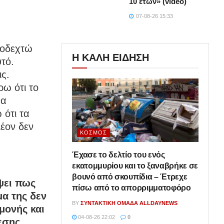
10 ετών» (video)
07-08-26 15:33
ποδεχτώ
Η ΚΑΛΗ ΕΙΔΗΣΗ
τό.
ς.
ω ότι το
θα
ότι τα
έον δεν
ΚΌΣΜΟΣ
Έχασε το δελτίο του ενός
εκατομμυρίου και το ξαναβρήκε σε
βουνό από σκουπίδια – Έτρεχε
ψει πως
πίσω από το απορριμματοφόρο
μα της δεν
BY
ΣΥΝΤΑΚΤΙΚΉ ΟΜΆΔΑ ALLDAYNEWS
μονής και
04-08-26 22:02
0
εσης.