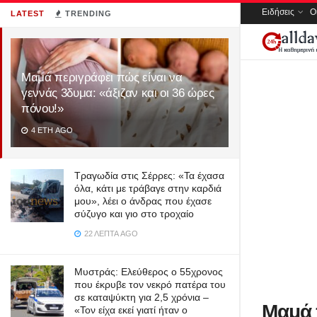
Ειδήσεις
Ο
LATEST
TRENDING
Μαμά περιγράφει πώς είναι να
γεννάς 3δυμα: «άξιζαν και οι 36 ώρες
πόνου!»
4 ΈΤΗ AGO
Τραγωδία στις Σέρρες: «Τα έχασα
όλα, κάτι με τράβαγε στην καρδιά
μου», λέει ο άνδρας που έχασε
σύζυγο και γιο στο τροχαίο
22 ΛΕΠΤΆ AGO
Μυστράς: Ελεύθερος ο 55χρονος
που έκρυβε τον νεκρό πατέρα του
σε καταψύκτη για 2,5 χρόνια –
Μαμά 
«Τον είχα εκεί γιατί ήταν ο