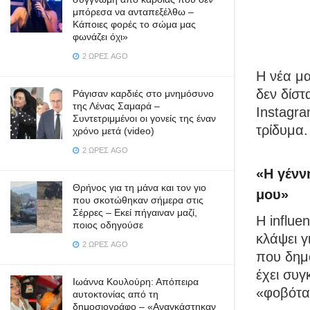
μπόρεσα να ανταπεξέλθω –
Κάποιες φορές το σώμα μας
φωνάζει όχι»
2 ΏΡΕΣ AGO
Η νέα μα
δεν δίστ
Ράγισαν καρδιές στο μνημόσυνο
της Λένας Σαμαρά –
Instagra
Συντετριμμένοι οι γονείς της έναν
τρίδυμα.
χρόνο μετά (video)
2 ΏΡΕΣ AGO
«Η γένν
Θρήνος για τη μάνα και τον γιο
μου»
που σκοτώθηκαν σήμερα στις
Σέρρες – Εκεί πήγαιναν μαζί,
Η influe
ποιος οδηγούσε
κλάψει γ
2 ΏΡΕΣ AGO
που δημο
έχει συγ
Ιωάννα Κουλούρη: Απόπειρα
«φοβότα
αυτοκτονίας από τη
δημοσιογράφο – «Aναγκάστηκαν