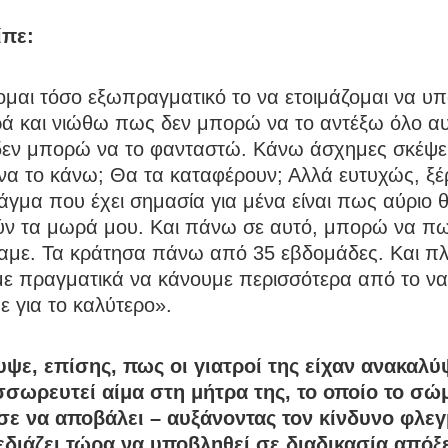
ίπε:
ομαι τόσο εξωπραγματικό το να ετοιμάζομαι να υ
ρά και νιώθω πως δεν μπορώ να το αντέξω όλο αυ
εν μπορώ να το φανταστώ. Κάνω άσχημες σκέψει
α το κάνω; Θα τα καταφέρουν; Αλλά ευτυχώς, ξέρ
γμα που έχει σημασία για μένα είναι πως αύριο 
ύν τα μωρά μου. Και πάνω σε αυτό, μπορώ να πω 
αμε. Τα κράτησα πάνω από 35 εβδομάδες. Και πλ
ε πραγματικά να κάνουμε περισσότερα από το να
ε για το καλύτερο».
ψε, επίσης, πως οι γιατροί της είχαν ανακαλύ
σσωρευτεί αίμα στη μήτρα της, το οποίο το σώ
ε να αποβάλει – αυξάνοντας τον κίνδυνο φλεγ
διάζει τώρα να υποβληθεί σε διαδικασία απόξ