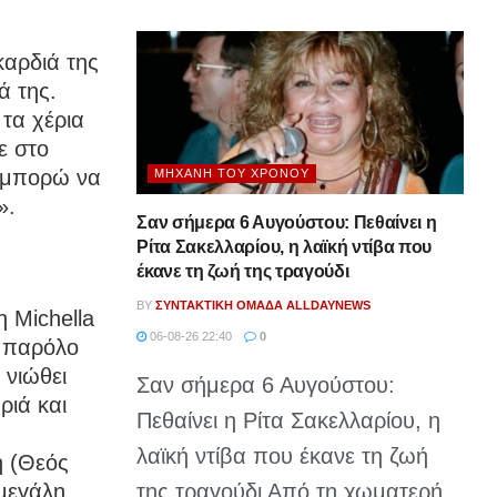
καρδιά της
ά της.
 τα χέρια
ε στο
ά μπορώ να
ΜΗΧΑΝΉ ΤΟΥ ΧΡΌΝΟΥ
».
Σαν σήμερα 6 Αυγούστου: Πεθαίνει η
Ρίτα Σακελλαρίου, η λαϊκή ντίβα που
έκανε τη ζωή της τραγούδι
BY
ΣΥΝΤΑΚΤΙΚΉ ΟΜΆΔΑ ALLDAYNEWS
η Michella
06-08-26 22:40
0
ι παρόλο
 νιώθει
Σαν σήμερα 6 Αυγούστου:
ριά και
Πεθαίνει η Ρίτα Σακελλαρίου, η
λαϊκή ντίβα που έκανε τη ζωή
ή (Θεός
της τραγούδι Από τη χωματερή...
 μεγάλη