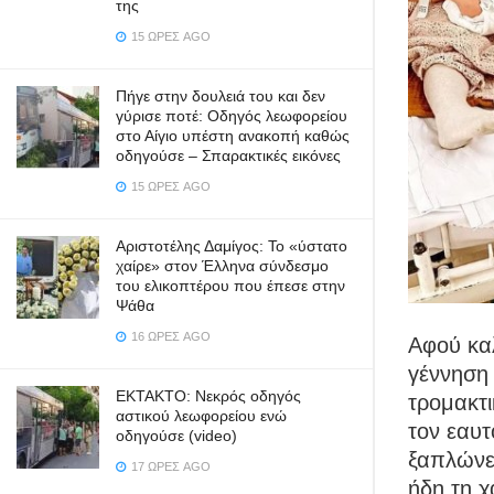
της
15 ΏΡΕΣ AGO
Πήγε στην δουλειά του και δεν
γύρισε ποτέ: Οδηγός λεωφορείου
στο Αίγιο υπέστη ανακοπή καθώς
οδηγούσε – Σπαρακτικές εικόνες
15 ΏΡΕΣ AGO
Αριστοτέλης Δαμίγος: Το «ύστατο
χαίρε» στον Έλληνα σύνδεσμο
του ελικοπτέρου που έπεσε στην
Ψάθα
16 ΏΡΕΣ AGO
Αφού καλ
γέννηση 
ΕΚΤΑΚΤΟ: Νεκρός οδηγός
τρομακτ
αστικού λεωφορείου ενώ
τον εαυτ
οδηγούσε (video)
ξαπλώνει
17 ΏΡΕΣ AGO
ήδη τη χ