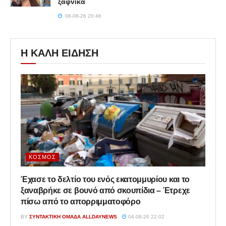
ξαφνικά
06-08-26 20:46
Η ΚΑΛΗ ΕΙΔΗΣΗ
ΚΌΣΜΟΣ
Έχασε το δελτίο του ενός εκατομμυρίου και το
ξαναβρήκε σε βουνό από σκουπίδια – Έτρεχε
πίσω από το απορριμματοφόρο
BY
ΣΥΝΤΑΚΤΙΚΉ ΟΜΆΔΑ ALLDAYNEWS
04-08-26 22:02