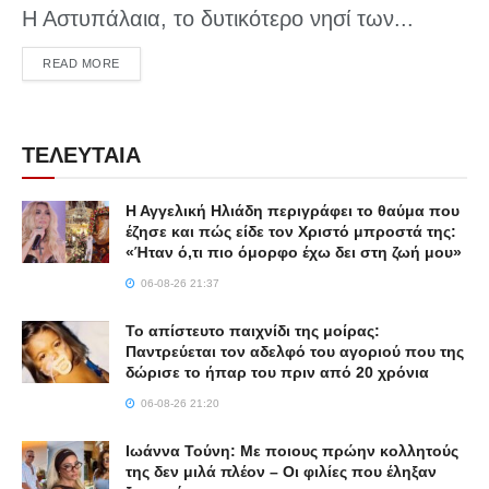
Η Αστυπάλαια, το δυτικότερο νησί των...
DETAILS
READ MORE
ΤΕΛΕΥΤΑΙΑ
Η Αγγελική Ηλιάδη περιγράφει το θαύμα που
έζησε και πώς είδε τον Χριστό μπροστά της:
«Ήταν ό,τι πιο όμορφο έχω δει στη ζωή μου»
06-08-26 21:37
Το απίστευτο παιχνίδι της μοίρας:
Παντρεύεται τον αδελφό του αγοριού που της
δώρισε το ήπαρ του πριν από 20 χρόνια
06-08-26 21:20
Ιωάννα Τούνη: Με ποιους πρώην κολλητούς
της δεν μιλά πλέον – Οι φιλίες που έληξαν