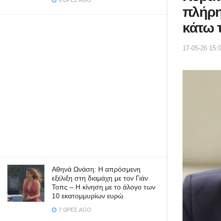
6 ΏΡΕΣ AGO
πλήρη
κάτω 
17-05-26 15:
Αθηνά Ωνάση: Η απρόσμενη
εξέλιξη στη διαμάχη με τον Γιάν
Τοπς – Η κίνηση με το άλογο των
10 εκατομμυρίων ευρώ
7 ΏΡΕΣ AGO