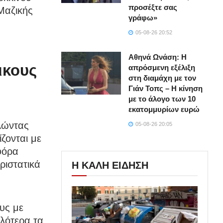
προσέξτε σας
Μαζικής
γράφω»
05-08-26 20:52
Αθηνά Ωνάση: Η
λικους
απρόσμενη εξέλιξη
στη διαμάχη με τον
Γιάν Τοπς – Η κίνηση
με το άλογο των 10
εκατομμυρίων ευρώ
λώντας
05-08-26 20:05
ζονται με
φόρα
ριστατικά
Η ΚΑΛΗ ΕΙΔΗΣΗ
υς με
ηλότερα τα