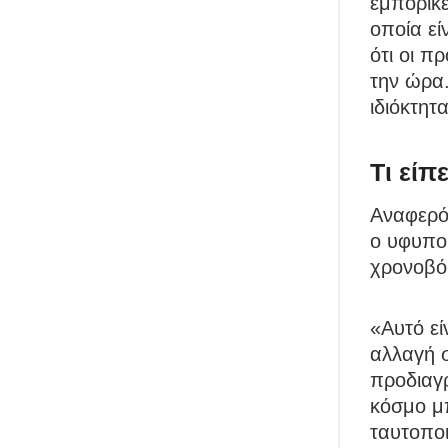
εμπορικέ
οποία εί
ότι οι π
την ώρα.
ιδιόκτητ
Τι είπ
Αναφερό
ο υφυπου
χρονοβόρ
«Αυτό εί
αλλαγή σ
προδιαγρ
κόσμο μπ
ταυτοποι