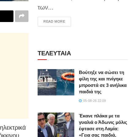
των...
DETAILS
READ MORE
ΤΕΛΕΥΤΑΙΑ
Βούτηξε να σώσει τη
φίλη της και πνίγηκε
μπροστά σε 3 ανήλικα
παιδιά της
05-08-26 22:09
Έκανε πλάκα με τα
γυαλιά ο Άδωνις μόλις
ηλεκτρικά
έφτασε στη Λαμία:
όκκινου
«Γεια σας παιδιά,