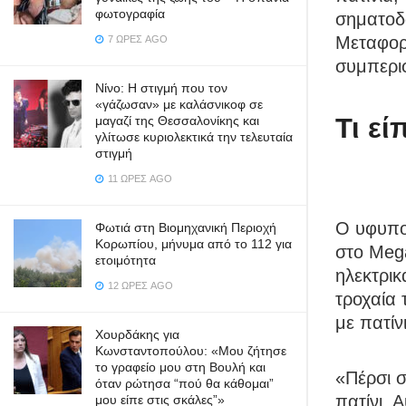
φωτογραφία
σηματοδό
Μεταφορά
7 ΏΡΕΣ AGO
συμπερι
Νίνο: Η στιγμή που τον
«γάζωσαν» με καλάσνικοφ σε
Τι εί
μαγαζί της Θεσσαλονίκης και
γλίτωσε κυριολεκτικά την τελευταία
στιγμή
11 ΏΡΕΣ AGO
Ο υφυπο
Φωτιά στη Βιομηχανική Περιοχή
Κορωπίου, μήνυμα από το 112 για
στο Meg
ετοιμότητα
ηλεκτρι
12 ΏΡΕΣ AGO
τροχαία
με πατίνι
Χουρδάκης για
Κωνσταντοπούλου: «Μου ζήτησε
το γραφείο μου στη Βουλή και
«Πέρσι σ
όταν ρώτησα “πού θα κάθομαι”
πατίνι. 
μου είπε στις σκάλες”»