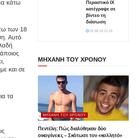
μα κάτω
Περαστικό ΙΧ
κατέγραψε σε
βίντεο τη
διάσωση
τω των 18
02-08-26 21:24
ση. Αυτό
ηλαδή
κάποιος
ΜΗΧΑΝΗ ΤΟΥ ΧΡΟΝΟΥ
ι,
με και σε
ια τα
ΜΗΧΑΝΉ ΤΟΥ ΧΡΌΝΟΥ
Πεντέλη: Πώς διαλύθηκαν δύο
ις
οικογένειες – Σκότωσε τον «κολλητό»