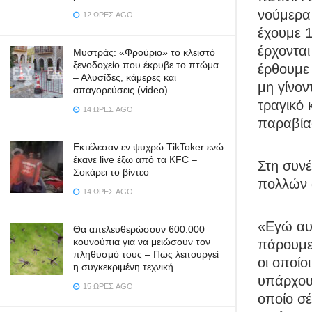
νούμερα
12 ΏΡΕΣ AGO
έχουμε 
έρχονται
Μυστράς: «Φρούριο» το κλειστό
ξενοδοχείο που έκρυβε το πτώμα
έρθουμε 
– Αλυσίδες, κάμερες και
μη γίνον
απαγορεύσεις (video)
τραγικό 
14 ΏΡΕΣ AGO
παραβίασ
Εκτέλεσαν εν ψυχρώ ΤikToker ενώ
έκανε live έξω από τα KFC –
Στη συνέ
Σοκάρει το βίντεο
πολλών 
14 ΏΡΕΣ AGO
«Εγώ αυτ
Θα απελευθερώσουν 600.000
κουνούπια για να μειώσουν τον
πάρουμε 
πληθυσμό τους – Πώς λειτουργεί
οι οποίο
η συγκεκριμένη τεχνική
υπάρχου
15 ΏΡΕΣ AGO
οποίο σέ