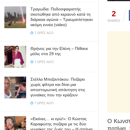
Τραγωδία: Ποδοσφαιριστής
2
σκοτώθηκε από κεραυνό κατά τη
διάρκεια αγώνα – Τραυματίστηκαν
SHARES
ακόμη εννέα (video)
7 ΏΡΕΣ AGO
Θρήνος για την Ελένη – Πέθανε
μόλις στα 29 της
7 ΏΡΕΣ AGO
Στέλλα Μπεζαντάκου: Ποζάρει
χωρίς φίλτρα και δίνει μια
αποστομωτική απάντηση στις
γυναίκες που την κράζουν
7 ΏΡΕΣ AGO
«Εκείνες… κι εγώ!»: Ο Κώστας
Ο Κωνστ
Καραφώτης ποζάρει με τις δύο
πατίνια,
γυναίκες της ζωής του – Η σπάνια