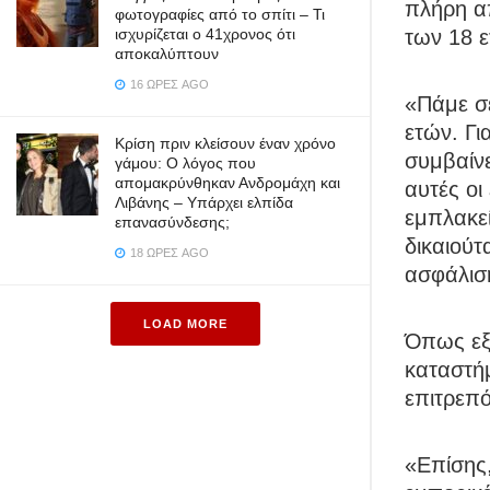
πλήρη α
φωτογραφίες από το σπίτι – Τι
των 18 ε
ισχυρίζεται ο 41χρονος ότι
αποκαλύπτουν
16 ΏΡΕΣ AGO
«Πάμε σ
ετών. Γι
Κρίση πριν κλείσουν έναν χρόνο
συμβαίνε
γάμου: Ο λόγος που
απομακρύνθηκαν Ανδρομάχη και
αυτές οι
Λιβάνης – Υπάρχει ελπίδα
εμπλακεί
επανασύνδεσης;
δικαιούτ
18 ΏΡΕΣ AGO
ασφάλιση
LOAD MORE
Όπως εξ
καταστήμ
επιτρεπ
«Επίσης,