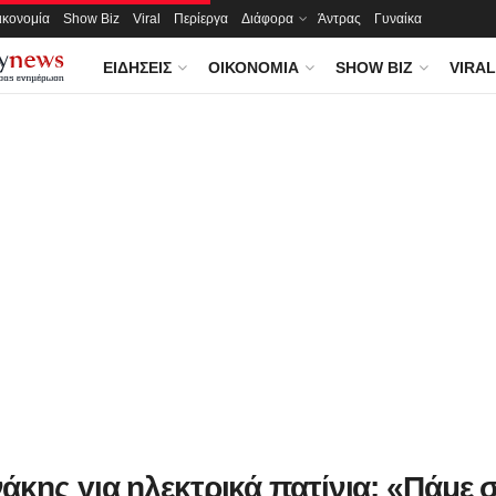
ικονομία
Show Biz
Viral
Περίεργα
Διάφορα
Άντρας
Γυναίκα
ΕΙΔΉΣΕΙΣ
ΟΙΚΟΝΟΜΊΑ
SHOW BIZ
VIRAL
άκης για ηλεκτρικά πατίνια: «Πάμε 