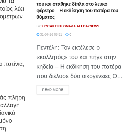
νια τα
του και στάθηκε δίπλα στο λευκό
οίος λέει
φέρετρο – Η εκδίκηση του πατέρα του
λιομέτρων
θύματος
BY
ΣΥΝΤΑΚΤΙΚΉ ΟΜΆΔΑ ALLDAYNEWS
31-07-26 08:51
0
Πεντέλη: Τον εκτέλεσε ο
«κολλητός» του και πήγε στην
 πατίνια,
κηδεία – Η εκδίκηση του πατέρα
που διέλυσε δύο οικογένειες Ο...
DETAILS
READ MORE
χάς πλήρη
ι αλλαγή
δανικό
 μόνο
ση.