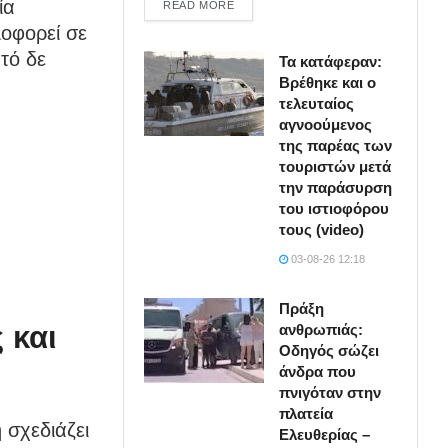
ία
DETAILS
READ MORE
λοφορεί σε
τό δε
Τα κατάφεραν:
Βρέθηκε και ο
τελευταίος
αγνοούμενος
της παρέας των
τουριστών μετά
την παράσυρση
του ιστιοφόρου
τους (video)
03-08-26 12:18
Πράξη
 και
ανθρωπιάς:
Οδηγός σώζει
άνδρα που
πνιγόταν στην
πλατεία
 σχεδιάζει
Ελευθερίας –