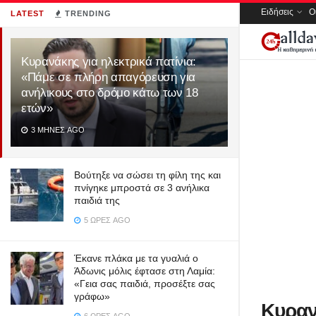
Ειδήσεις
Ο
LATEST
TRENDING
Κυρανάκης για ηλεκτρικά πατίνια:
«Πάμε σε πλήρη απαγόρευση για
ανήλικους στο δρόμο κάτω των 18
ετών»
3 ΜΉΝΕΣ AGO
Βούτηξε να σώσει τη φίλη της και
πνίγηκε μπροστά σε 3 ανήλικα
παιδιά της
5 ΏΡΕΣ AGO
Έκανε πλάκα με τα γυαλιά ο
Άδωνις μόλις έφτασε στη Λαμία:
«Γεια σας παιδιά, προσέξτε σας
γράφω»
Κυραν