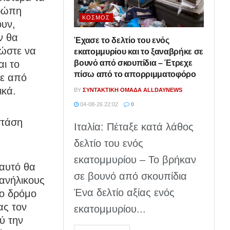
υρώπη
ΚΌΣΜΟΣ
ουν,
ν θα
Έχασε το δελτίο του ενός
 ώστε να
εκατομμυρίου και το ξαναβρήκε σε
βουνό από σκουπίδια – Έτρεχε
αι το
πίσω από το απορριμματοφόρο
θε από
ικά.
BY
ΣΥΝΤΑΚΤΙΚΉ ΟΜΆΔΑ ALLDAYNEWS
04-08-26 22:02
0
στάση
Ιταλία: Πέταξε κατά λάθος
δελτίο του ενός
εκατομμυρίου – Το βρήκαν
 αυτό θα
σε βουνό από σκουπίδια
ανήλικους
Ένα δελτίο αξίας ενός
το δρόμο
ας τον
εκατομμυρίου...
ύ την