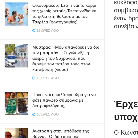
κυκλοφορ
Οικονομάκου: Έτσι είναι το κορμί
συμβίωση
της χωρίς ρετούς-Τα παιχνίδια και
τα φιλιά στη θάλασσα με τον
έναν δρό
Τσερέλα (φωτογραφίες)
συνέβαιν
15 ΏΡΕΣ AGO
Μυστράς: «Μου απαγόρευε να δω
τον μπαμπά» – Συγκλονίζει η
αδερφή του 55χρονου, που
έκρυψε τον πατέρα τους στον
καταψύκτη (video)
15 ΏΡΕΣ AGO
Ποια είναι η καλύτερη ώρα για να
φάτε παγωτό σύμφωνα με
Έρχε
διατροφολόγους;
υποχ
15 ΏΡΕΣ AGO
Ανατροπή στην υπόθεση της
Ο Κωνστ
Βάγγυς: Οι δύο κρίσιμες