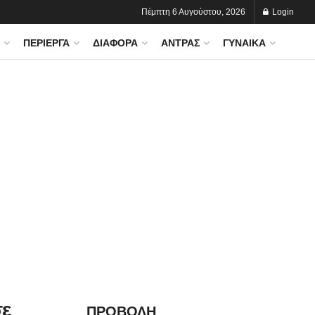
Πέμπτη 6 Αυγούστου, 2026
Login
ΠΕΡΊΕΡΓΑ
ΔΙΆΦΟΡΑ
ΆΝΤΡΑΣ
ΓΥΝΑΊΚΑ
σε
ΠΡΟΒΟΛΗ