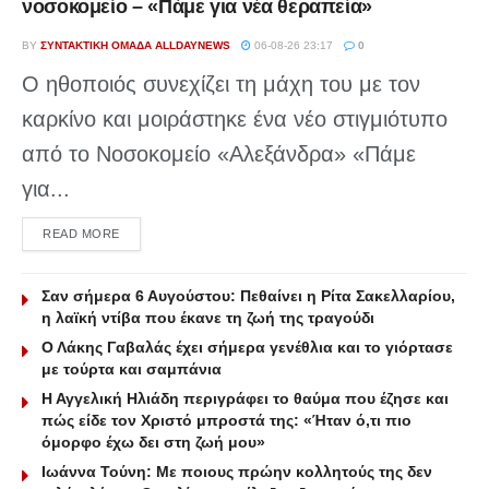
νοσοκομείο – «Πάμε για νέα θεραπεία»
BY
ΣΥΝΤΑΚΤΙΚΉ ΟΜΆΔΑ ALLDAYNEWS
06-08-26 23:17
0
Ο ηθοποιός συνεχίζει τη μάχη του με τον
καρκίνο και μοιράστηκε ένα νέο στιγμιότυπο
από το Νοσοκομείο «Αλεξάνδρα» «Πάμε
για...
DETAILS
READ MORE
Σαν σήμερα 6 Αυγούστου: Πεθαίνει η Ρίτα Σακελλαρίου,
η λαϊκή ντίβα που έκανε τη ζωή της τραγούδι
Ο Λάκης Γαβαλάς έχει σήμερα γενέθλια και το γιόρτασε
με τούρτα και σαμπάνια
Η Αγγελική Ηλιάδη περιγράφει το θαύμα που έζησε και
πώς είδε τον Χριστό μπροστά της: «Ήταν ό,τι πιο
όμορφο έχω δει στη ζωή μου»
Ιωάννα Τούνη: Με ποιους πρώην κολλητούς της δεν