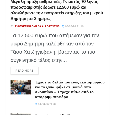
Μεγάλη πράξη ανθρωπιάς: Γνωστός Έλληνας
ποδοσφαιριστής έδωσε 12.500 ευρώ και
ολοκλήρωσε την εκστρατεία στήριξης του μικρού
Δημήτρη σε 3 ημέρες
BY
ΣΥΝΤΑΚΤΙΚΉ ΟΜΆΔΑ ALLDAYNEWS
08-08-26 11:10
Τα 12.500 ευρώ που απέμεναν για τον
μικρό Δημήτρη καλύφθηκαν από τον
Τάσο Χατζηγιοβάνη, βάζοντας το πιο
συγκινητικό τέλος στην...
DETAILS
READ MORE
Έχασε το δελτίο του ενός εκατομμυρίου
και το ξαναβρήκε σε βουνό από
σκουπίδια – Έτρεχε πίσω από το
απορριμματοφόρο
04-08-26 22:02