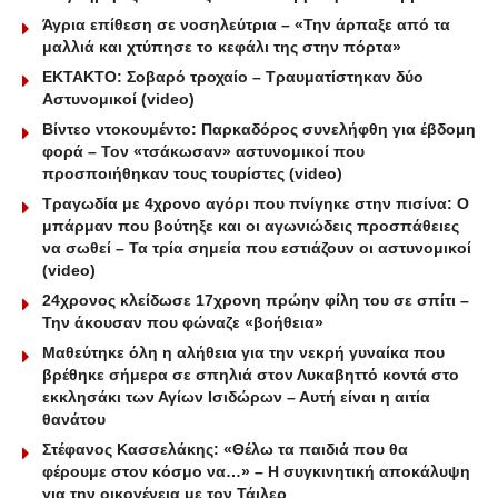
Άγρια επίθεση σε νοσηλεύτρια – «Την άρπαξε από τα
μαλλιά και χτύπησε το κεφάλι της στην πόρτα»
ΕΚΤΑΚΤΟ: Σοβαρό τροχαίο – Τραυματίστηκαν δύο
Αστυνομικοί (video)
Βίντεο ντοκουμέντο: Παρκαδόρος συνελήφθη για έβδομη
φορά – Τον «τσάκωσαν» αστυνομικοί που
προσποιήθηκαν τους τουρίστες (video)
Τραγωδία με 4χρονο αγόρι που πνίγηκε στην πισίνα: O
μπάρμαν που βούτηξε και οι αγωνιώδεις προσπάθειες
να σωθεί – Τα τρία σημεία που εστιάζουν οι αστυνομικοί
(video)
24χρονος κλείδωσε 17χρονη πρώην φίλη του σε σπίτι –
Την άκουσαν που φώναζε «βοήθεια»
Μαθεύτηκε όλη η αλήθεια για την νεκρή γυναίκα που
βρέθηκε σήμερα σε σπηλιά στον Λυκαβηττό κοντά στο
εκκλησάκι των Αγίων Ισιδώρων – Αυτή είναι η αιτία
θανάτου
Στέφανος Κασσελάκης: «Θέλω τα παιδιά που θα
φέρουμε στον κόσμο να…» – Η συγκινητική αποκάλυψη
για την οικογένεια με τον Τάιλερ