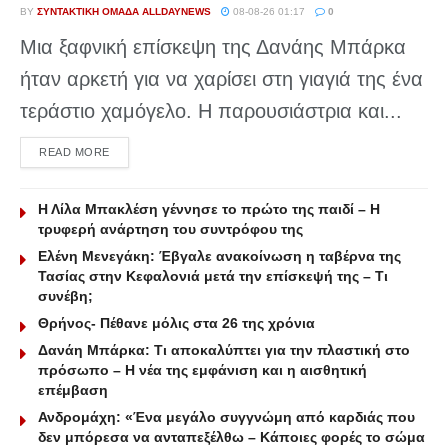
BY
ΣΥΝΤΑΚΤΙΚΉ ΟΜΆΔΑ ALLDAYNEWS
08-08-26 01:17
0
Μια ξαφνική επίσκεψη της Δανάης Μπάρκα
ήταν αρκετή για να χαρίσει στη γιαγιά της ένα
τεράστιο χαμόγελο. Η παρουσιάστρια και...
DETAILS
READ MORE
Η Λίλα Μπακλέση γέννησε το πρώτο της παιδί – Η
τρυφερή ανάρτηση του συντρόφου της
Ελένη Μενεγάκη: Έβγαλε ανακοίνωση η ταβέρνα της
Τασίας στην Κεφαλονιά μετά την επίσκεψή της – Τι
συνέβη;
Θρήνος- Πέθανε μόλις στα 26 της χρόνια
Δανάη Μπάρκα: Τι αποκαλύπτει για την πλαστική στο
πρόσωπο – Η νέα της εμφάνιση και η αισθητική
επέμβαση
Ανδρομάχη: «Ένα μεγάλο συγγνώμη από καρδιάς που
δεν μπόρεσα να ανταπεξέλθω – Κάποιες φορές το σώμα