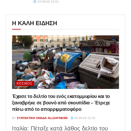
07-08-26 15:51
Η ΚΑΛΗ ΕΙΔΗΣΗ
ΚΌΣΜΟΣ
Έχασε το δελτίο του ενός εκατομμυρίου και το
ξαναβρήκε σε βουνό από σκουπίδια – Έτρεχε
πίσω από το απορριμματοφόρο
BY
ΣΥΝΤΑΚΤΙΚΉ ΟΜΆΔΑ ALLDAYNEWS
04-08-26 22:02
Ιταλία: Πέταξε κατά λάθος δελτίο του