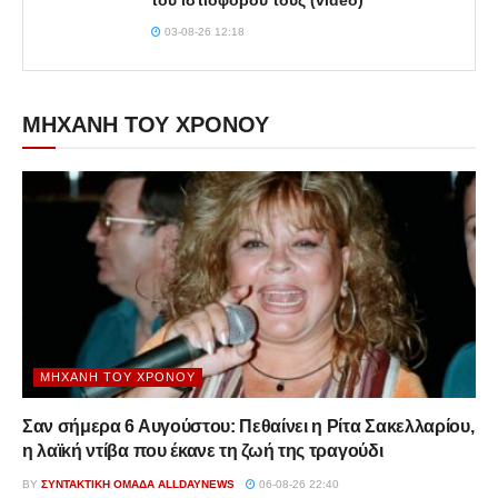
03-08-26 12:18
ΜΗΧΑΝΗ ΤΟΥ ΧΡΟΝΟΥ
ΜΗΧΑΝΉ ΤΟΥ ΧΡΌΝΟΥ
Σαν σήμερα 6 Αυγούστου: Πεθαίνει η Ρίτα Σακελλαρίου,
η λαϊκή ντίβα που έκανε τη ζωή της τραγούδι
BY
ΣΥΝΤΑΚΤΙΚΉ ΟΜΆΔΑ ALLDAYNEWS
06-08-26 22:40