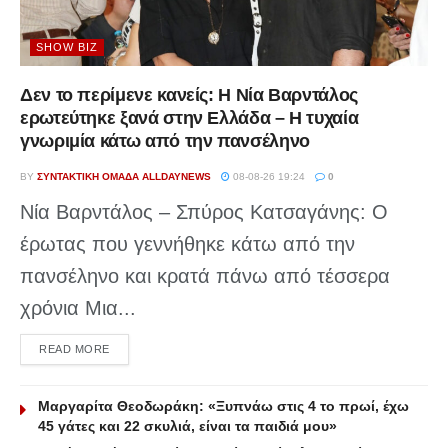
SHOW BIZ
Δεν το περίμενε κανείς: Η Νία Βαρντάλος
ερωτεύτηκε ξανά στην Ελλάδα – Η τυχαία
γνωριμία κάτω από την πανσέληνο
BY
ΣΥΝΤΑΚΤΙΚΉ ΟΜΆΔΑ ALLDAYNEWS
08-08-26 19:24
0
Νία Βαρντάλος – Σπύρος Κατσαγάνης: Ο
έρωτας που γεννήθηκε κάτω από την
πανσέληνο και κρατά πάνω από τέσσερα
χρόνια Μια...
DETAILS
READ MORE
Μαργαρίτα Θεοδωράκη: «Ξυπνάω στις 4 το πρωί, έχω
45 γάτες και 22 σκυλιά, είναι τα παιδιά μου»