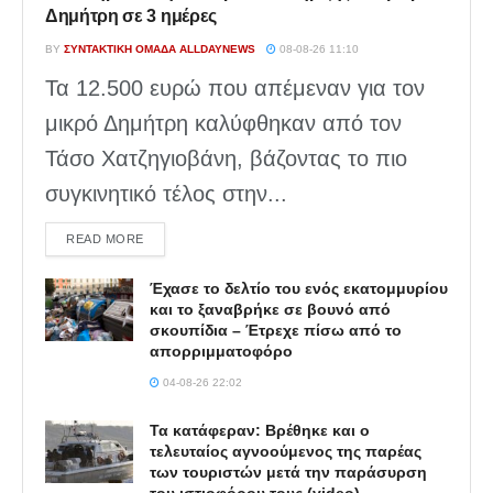
Δημήτρη σε 3 ημέρες
BY
ΣΥΝΤΑΚΤΙΚΉ ΟΜΆΔΑ ALLDAYNEWS
08-08-26 11:10
Τα 12.500 ευρώ που απέμεναν για τον
μικρό Δημήτρη καλύφθηκαν από τον
Τάσο Χατζηγιοβάνη, βάζοντας το πιο
συγκινητικό τέλος στην...
DETAILS
READ MORE
Έχασε το δελτίο του ενός εκατομμυρίου
και το ξαναβρήκε σε βουνό από
σκουπίδια – Έτρεχε πίσω από το
απορριμματοφόρο
04-08-26 22:02
Τα κατάφεραν: Βρέθηκε και ο
τελευταίος αγνοούμενος της παρέας
των τουριστών μετά την παράσυρση
του ιστιοφόρου τους (video)