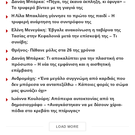
Δανάη Μπάρκα: «Πήγα, της έκανα έκπληξη, κι έφυγα» –
Το τρυφερό βίντεο με τη γιαγιά της
Η Λίλα Μπακλέση γέννησε το πρώτο της παιδί – Η
τρυφερή ανάρτηση του συντρόφου της
Ελένη Μενεγάκη: Έβγαλε ανακοίνωση η ταβέρνα της
Τασίας στην Κεφαλονιά μετά την επίσκεψή της – Τι
συνέβη;
Θρήνος- Πέθανε μόλις στα 26 της χρόνια
Δανάη Μπάρκα: Τι αποκαλύπτει για την πλαστική στο
πρόσωπο – Η νέα της εμφάνιση και η αισθητική
επέμβαση
Ανδρομάχη: «Ένα μεγάλο συγγνώμη από καρδιάς που
δεν μπόρεσα να ανταπεξέλθω – Κάποιες φορές το σώμα
μας φωνάζει όχι»
Ιωάννα Κουλούρη: Απόπειρα αυτοκτονίας από τη
δημοσιογράφο – «Aναγκάστηκαν να με δέσουν χέρια-
πόδια στο κρεβάτι της πτέρυγας»
LOAD MORE