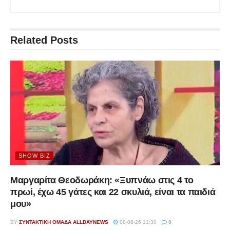
Related
Posts
SHOW BIZ
Μαργαρίτα Θεοδωράκη: «Ξυπνάω στις 4 το
πρωί, έχω 45 γάτες και 22 σκυλιά, είναι τα παιδιά
μου»
BY
ΣΥΝΤΑΚΤΙΚΉ ΟΜΆΔΑ ALLDAYNEWS
08-08-26 11:30
0