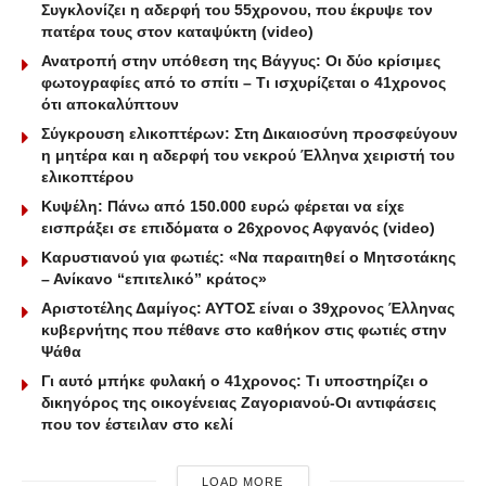
Συγκλονίζει η αδερφή του 55χρονου, που έκρυψε τον
πατέρα τους στον καταψύκτη (video)
Ανατροπή στην υπόθεση της Βάγγυς: Οι δύο κρίσιμες
φωτογραφίες από το σπίτι – Τι ισχυρίζεται ο 41χρονος
ότι αποκαλύπτουν
Σύγκρουση ελικοπτέρων: Στη Δικαιοσύνη προσφεύγουν
η μητέρα και η αδερφή του νεκρού Έλληνα χειριστή του
ελικοπτέρου
Κυψέλη: Πάνω από 150.000 ευρώ φέρεται να είχε
εισπράξει σε επιδόματα ο 26χρονος Αφγανός (video)
Καρυστιανού για φωτιές: «Να παραιτηθεί ο Μητσοτάκης
– Ανίκανο “επιτελικό” κράτος»
Αριστοτέλης Δαμίγος: ΑΥΤΟΣ είναι ο 39χρονος Έλληνας
κυβερνήτης που πέθαvε στο καθήκον στις φωτιές στην
Ψάθα
Γι αυτό μπήκε φυλακή ο 41χρονος: Τι υποστηρίζει ο
δικηγόρος της οικογένειας Ζαγοριανού-Οι αντιφάσεις
που τον έστειλαν στο κελί
LOAD MORE