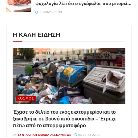
ψυχολογία λέει ότι ο εγκέφαλός σου μπορεί…
06-08-26 03:33
Η ΚΑΛΗ ΕΙΔΗΣΗ
ΚΌΣΜΟΣ
Έχασε το δελτίο του ενός εκατομμυρίου και το
ξαναβρήκε σε βουνό από σκουπίδια – Έτρεχε
πίσω από το απορριμματοφόρο
BY
ΣΥΝΤΑΚΤΙΚΉ ΟΜΆΔΑ ALLDAYNEWS
04-08-26 22:02