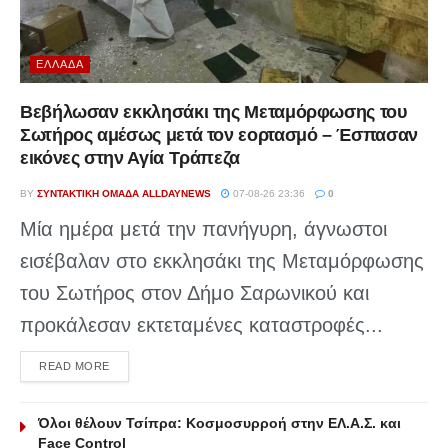
ΕΛΛΆΔΑ
Βεβήλωσαν εκκλησάκι της Μεταμόρφωσης του
Σωτήρος αμέσως μετά τον εορτασμό – Έσπασαν
εικόνες στην Αγία Τράπεζα
BY
ΣΥΝΤΑΚΤΙΚΉ ΟΜΆΔΑ ALLDAYNEWS
07-08-26 23:36
0
Μία ημέρα μετά την πανήγυρη, άγνωστοι
εισέβαλαν στο εκκλησάκι της Μεταμόρφωσης
του Σωτήρος στον Δήμο Σαρωνικού και
προκάλεσαν εκτεταμένες καταστροφές...
DETAILS
READ MORE
Όλοι θέλουν Τσίπρα: Κοσμοσυρροή στην ΕΛ.Α.Σ. και
Face Control