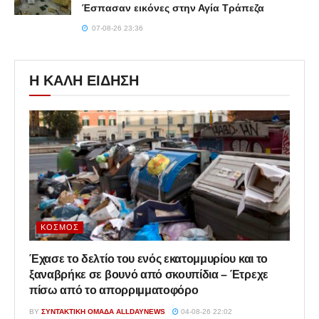
Έσπασαν εικόνες στην Αγία Τράπεζα
07-08-26 23:36
Η ΚΑΛΗ ΕΙΔΗΣΗ
ΚΌΣΜΟΣ
Έχασε το δελτίο του ενός εκατομμυρίου και το
ξαναβρήκε σε βουνό από σκουπίδια – Έτρεχε
πίσω από το απορριμματοφόρο
BY
ΣΥΝΤΑΚΤΙΚΉ ΟΜΆΔΑ ALLDAYNEWS
04-08-26 22:02