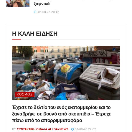
ξαφνικά
06-08-26 20:46
Η ΚΑΛΗ ΕΙΔΗΣΗ
ΚΌΣΜΟΣ
Έχασε το δελτίο του ενός εκατομμυρίου και το
ξαναβρήκε σε βουνό από σκουπίδια – Έτρεχε
πίσω από το απορριμματοφόρο
BY
ΣΥΝΤΑΚΤΙΚΉ ΟΜΆΔΑ ALLDAYNEWS
04-08-26 22:02