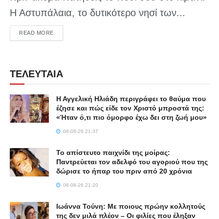
Η Αστυπάλαια, το δυτικότερο νησί των...
DETAILS
READ MORE
ΤΕΛΕΥΤΑΙΑ
Η Αγγελική Ηλιάδη περιγράφει το θαύμα που
έζησε και πώς είδε τον Χριστό μπροστά της:
«Ήταν ό,τι πιο όμορφο έχω δει στη ζωή μου»
06-08-26 21:37
Το απίστευτο παιχνίδι της μοίρας:
Παντρεύεται τον αδελφό του αγοριού που της
δώρισε το ήπαρ του πριν από 20 χρόνια
06-08-26 21:20
Ιωάννα Τούνη: Με ποιους πρώην κολλητούς
της δεν μιλά πλέον – Οι φιλίες που έληξαν