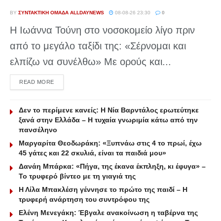
BY
ΣΥΝΤΑΚΤΙΚΉ ΟΜΆΔΑ ALLDAYNEWS
08-08-26 23:30
0
Η Ιωάννα Τούνη στο νοσοκομείο λίγο πριν
από το μεγάλο ταξίδι της: «Σέρνομαι και
ελπίζω να συνέλθω» Με ορούς και...
DETAILS
READ MORE
Δεν το περίμενε κανείς: Η Νία Βαρντάλος ερωτεύτηκε
ξανά στην Ελλάδα – Η τυχαία γνωριμία κάτω από την
πανσέληνο
Μαργαρίτα Θεοδωράκη: «Ξυπνάω στις 4 το πρωί, έχω
45 γάτες και 22 σκυλιά, είναι τα παιδιά μου»
Δανάη Μπάρκα: «Πήγα, της έκανα έκπληξη, κι έφυγα» –
Το τρυφερό βίντεο με τη γιαγιά της
Η Λίλα Μπακλέση γέννησε το πρώτο της παιδί – Η
τρυφερή ανάρτηση του συντρόφου της
Ελένη Μενεγάκη: Έβγαλε ανακοίνωση η ταβέρνα της