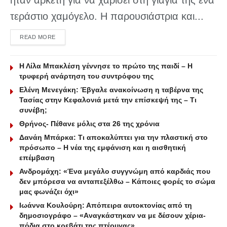
ήταν αρκετή για να χαρίσει στη γιαγιά της ένα
τεράστιο χαμόγελο. Η παρουσιάστρια και...
DETAILS
READ MORE
Η Λίλα Μπακλέση γέννησε το πρώτο της παιδί – Η
τρυφερή ανάρτηση του συντρόφου της
Ελένη Μενεγάκη: Έβγαλε ανακοίνωση η ταβέρνα της
Τασίας στην Κεφαλονιά μετά την επίσκεψή της – Τι
συνέβη;
Θρήνος- Πέθανε μόλις στα 26 της χρόνια
Δανάη Μπάρκα: Τι αποκαλύπτει για την πλαστική στο
πρόσωπο – Η νέα της εμφάνιση και η αισθητική
επέμβαση
Ανδρομάχη: «Ένα μεγάλο συγγνώμη από καρδιάς που
δεν μπόρεσα να ανταπεξέλθω – Κάποιες φορές το σώμα
μας φωνάζει όχι»
Ιωάννα Κουλούρη: Απόπειρα αυτοκτονίας από τη
δημοσιογράφο – «Aναγκάστηκαν να με δέσουν χέρια-
πόδια στο κρεβάτι της πτέρυγας»