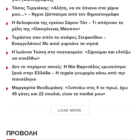
Τάσος Τεργιάκης: «Αλήτη, να σε έπιανα στα χέρια
μου…» – Άγριο ξέσπασμα από τον δημοσιογράφο
Η δολοφονία της εγκύου Σάρον Τέιτ – Τι απέγιναν τα
μέλη της «Οικογένειας Μάνσον»
Τεράστιο σαν σπίτι το σκάφος Στεφανίδου –
Ευαγγελάτου! Με αυτό γυρνάνε τα νησιά
Η Ιωάννα Τούνη στο νοσοκομείο: «Σέρνομαι και ελπίζω
να συνέλθω»
Δεν το περίμενε κανείς: Η Νία Βαρντάλος ερωτεύτηκε
ξανά στην Ελλάδα – Η τυχαία γνωριμία κάτω από την
πανσέληνο
Μαργαρίτα Θεοδωράκη: «Ξυπνάω στις 4 το πρωί, έχω
45 γάτες και 22 σκυλιά, είναι τα παιδιά μου»
LOAD MORE
ΠΡΟΒΟΛΗ