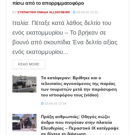
πίσω από το απορριμματοφόρο
BY
ΣΥΝΤΑΚΤΙΚΉ ΟΜΆΔΑ ALLDAYNEWS
04-08-26 22:02
Ιταλία: Πέταξε κατά λάθος δελτίο του
ενός εκατομμυρίου – Το βρήκαν σε
βουνό από σκουπίδια Ένα δελτίο αξίας
ενός εκατομμυρίου...
DETAILS
READ MORE
Τα κατάφεραν: Βρέθηκε και ο
τελευταίος αγνοούμενος της παρέας
των τουριστών μετά την παράσυρση
του ιστιοφόρου τους (video)
03-08-26 12:18
Πράξη ανθρωπιάς: Οδηγός σώζει
άνδρα που πνιγόταν στην πλατεία
Ελευθερίας – Περαστικό ΙΧ κατέγραψε
σε βίντεο τη διάσωση