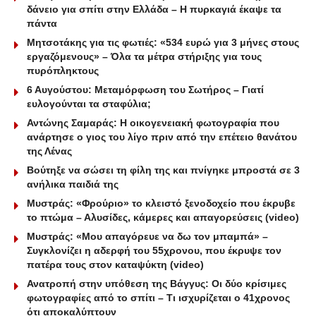
δάνειο για σπίτι στην Ελλάδα – Η πυρκαγιά έκαψε τα
πάντα
Μητσοτάκης για τις φωτιές: «534 ευρώ για 3 μήνες στους
εργαζόμενους» – Όλα τα μέτρα στήριξης για τους
πυρόπληκτους
6 Αυγούστου: Μεταμόρφωση του Σωτήρος – Γιατί
ευλογούνται τα σταφύλια;
Αντώνης Σαμαράς: Η οικογενειακή φωτογραφία που
ανάρτησε ο γιος του λίγο πριν από την επέτειο θανάτου
της Λένας
Βούτηξε να σώσει τη φίλη της και πνίγηκε μπροστά σε 3
ανήλικα παιδιά της
Μυστράς: «Φρούριο» το κλειστό ξενοδοχείο που έκρυβε
το πτώμα – Αλυσίδες, κάμερες και απαγορεύσεις (video)
Μυστράς: «Μου απαγόρευε να δω τον μπαμπά» –
Συγκλονίζει η αδερφή του 55χρονου, που έκρυψε τον
πατέρα τους στον καταψύκτη (video)
Ανατροπή στην υπόθεση της Βάγγυς: Οι δύο κρίσιμες
φωτογραφίες από το σπίτι – Τι ισχυρίζεται ο 41χρονος
ότι αποκαλύπτουν