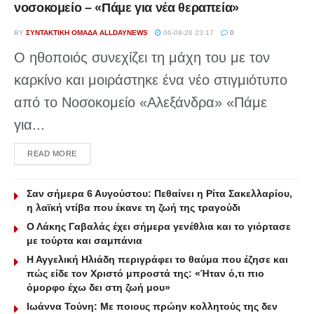
νοσοκομείο – «Πάμε για νέα θεραπεία»
BY
ΣΥΝΤΑΚΤΙΚΉ ΟΜΆΔΑ ALLDAYNEWS
06-08-26 23:17
0
Ο ηθοποιός συνεχίζει τη μάχη του με τον
καρκίνο και μοιράστηκε ένα νέο στιγμιότυπο
από το Νοσοκομείο «Αλεξάνδρα» «Πάμε
για...
DETAILS
READ MORE
Σαν σήμερα 6 Αυγούστου: Πεθαίνει η Ρίτα Σακελλαρίου,
η λαϊκή ντίβα που έκανε τη ζωή της τραγούδι
Ο Λάκης Γαβαλάς έχει σήμερα γενέθλια και το γιόρτασε
με τούρτα και σαμπάνια
Η Αγγελική Ηλιάδη περιγράφει το θαύμα που έζησε και
πώς είδε τον Χριστό μπροστά της: «Ήταν ό,τι πιο
όμορφο έχω δει στη ζωή μου»
Ιωάννα Τούνη: Με ποιους πρώην κολλητούς της δεν