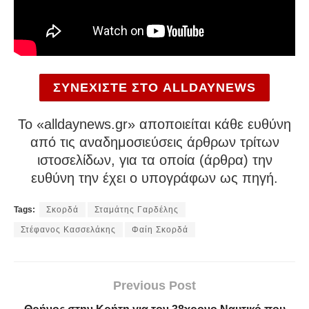
ΣΥΝΕΧΙΣΤΕ ΣΤΟ ALLDAYNEWS
To «alldaynews.gr» αποποιείται κάθε ευθύνη
από τις αναδημοσιεύσεις άρθρων τρίτων
ιστοσελίδων, για τα οποία (άρθρα) την
ευθύνη την έχει ο υπογράφων ως πηγή.
Tags:
Σκορδά
Σταμάτης Γαρδέλης
Στέφανος Κασσελάκης
Φαίη Σκορδά
Previous Post