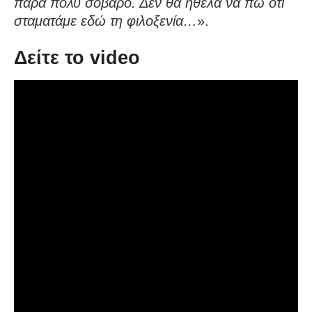
πάρα πολύ σοβαρό. Δεν θα ήθελα να πω ότι
σταματάμε εδώ τη φιλοξενία…
».
Δείτε το video