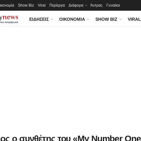
ικονομία
Show Biz
Viral
Περίεργα
Διάφορα
Άντρας
Γυναίκα
ΕΙΔΉΣΕΙΣ
ΟΙΚΟΝΟΜΊΑ
SHOW BIZ
VIRAL
ος ο συνθέτης του «My Number One