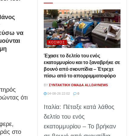
Μάνος
ν
ρεύσω να
μούνται
ΚΌΣΜΟΣ
 μη
Έχασε το δελτίο του ενός
εκατομμυρίου και το ξαναβρήκε σε
βουνό από σκουπίδια – Έτρεχε
πίσω από το απορριμματοφόρο
BY
ΣΥΝΤΑΚΤΙΚΉ ΟΜΆΔΑ ALLDAYNEWS
στηρός
04-08-26 22:02
0
οώντας ότι
Ιταλία: Πέταξε κατά λάθος
δελτίο του ενός
φερε,
εκατομμυρίου – Το βρήκαν
οράς στο
σε βουνό από σκουπίδια