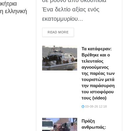
ικήτρια
Ένα δελτίο αξίας ενός
 η ελληνική
εκατομμυρίου...
DETAILS
READ MORE
Τα κατάφεραν:
Βρέθηκε και ο
τελευταίος
αγνοούμενος
της παρέας των
τουριστών μετά
την παράσυρση
του ιστιοφόρου
τους (video)
03-08-26 12:18
Πράξη
ανθρωπιάς: