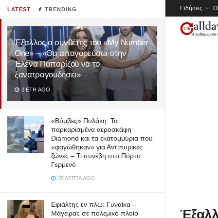
Ειδήσεις
Ο
LATEST
TRENDING
Έξαλλος ο συνθέτης του «My Number
One» – «Θα απαγορεύσω στην
Έλενα Παπαρίζου να το
ξανατραγουδήσει»
2 ΈΤΗ AGO
«Βόμβες» Πολάκη: Τα
παρκαρισμένα αεροσκάφη
Diamond και τα εκατομμύρια που
«φαγώθηκαν» για Αντιπυρικές
ζώνες – Τι συνέβη στο Πόρτο
Γερμενό
35 ΛΕΠΤΆ AGO
Εφιάλτης εν πλω: Γυναίκα –
Έξαλλ
Μάγειρας σε πολεμικό πλοίο