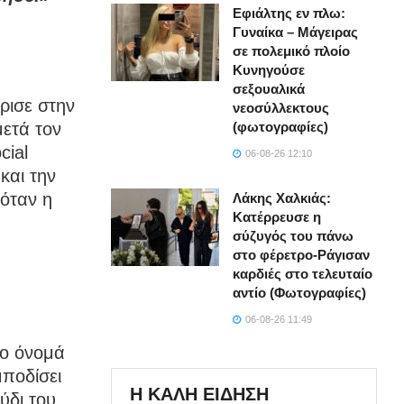
Εφιάλτης εν πλω:
Γυναίκα – Μάγειρας
σε πολεμικό πλοίο
Κυνηγούσε
σεξουαλικά
ρισε στην
νεοσύλλεκτους
μετά τον
(φωτογραφίες)
cial
06-08-26 12:10
και την
όταν η
Λάκης Χαλκιάς:
Κατέρρευσε η
σύζυγός του πάνω
στο φέρετρο-Ράγισαν
καρδιές στο τελευταίο
αντίο (Φωτογραφίες)
06-08-26 11:49
το όνομά
μποδίσει
Η ΚΑΛΗ ΕΙΔΗΣΗ
ύδι του.