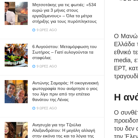
Μητσοτάκης για τις φωτιές: «534
ευρώ για 3 μήνες στους
εργαζόμενους» – Όλα τα μέτρα
στήριξης για τους πυρόπληκτους
9 ΏΡΕΣ AGO
Ο Μανώλ
Ελλάδα τ
6 Αυγούστου: Μεταμόρφωση του
εθνικό τ
Σωτήρος – Γιατί ευλογούνται τα
σταφύλια;
media, ε
9 ΏΡΕΣ AGO
ΕΡΤ, κα
τραγουδ
Αντώνης Σαμαράς: Η οικογενειακή
φωτογραφία που ανάρτησε ο γιος
του λίγο πριν από την επέτειο
Η αν
θανάτου της Λένας
9 ΏΡΕΣ AGO
Ο συνθέ
προειδο
Ανησυχία για την Τζούλια
του δεν 
Αλεξανδράτου: Η μεγάλη αλλαγή
την Έλεν
στην εικόνα της και τα λόγια της