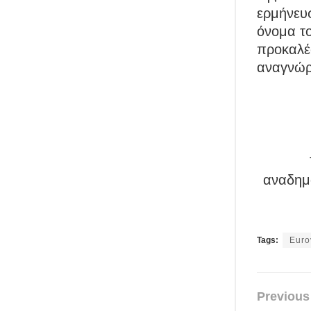
ερμήνευ
όνομα το
προκαλέσ
αναγνώρ
αναδημο
Tags:
Euro
Previous