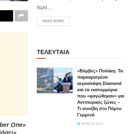
των...
DETAILS
READ MORE
ΤΕΛΕΥΤΑΙΑ
«Βόμβες» Πολάκη: Τα
παρκαρισμένα
αεροσκάφη Diamond
και τα εκατομμύρια
που «φαγώθηκαν» για
Αντιπυρικές ζώνες –
Τι συνέβη στο Πόρτο
Γερμενό
mber One»
06-08-26 12:27
δήσει»