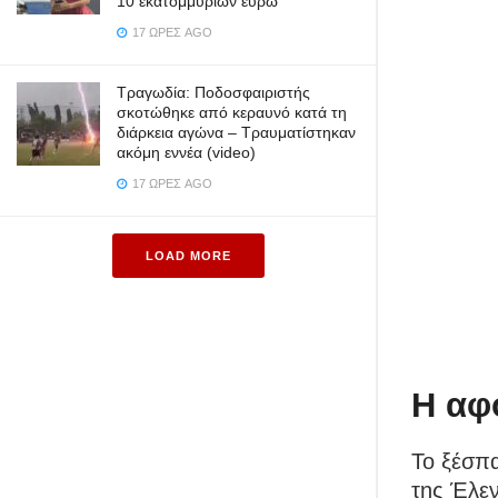
10 εκατομμυρίων ευρώ
17 ΏΡΕΣ AGO
Τραγωδία: Ποδοσφαιριστής
σκοτώθηκε από κεραυνό κατά τη
διάρκεια αγώνα – Τραυματίστηκαν
ακόμη εννέα (video)
17 ΏΡΕΣ AGO
LOAD MORE
Η αφ
Το ξέσπ
της Έλεν