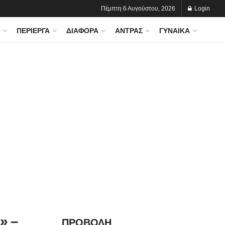
Πέμπτη 6 Αυγούστου, 2026
Login
ΠΕΡΊΕΡΓΑ
ΔΙΆΦΟΡΑ
ΆΝΤΡΑΣ
ΓΥΝΑΊΚΑ
» –
ΠΡΟΒΟΛΗ