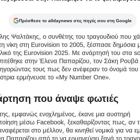
Πρόσθεσε το alldaynews στις πηγές σου στη Google
ης Ψαλτάκης, ο συνθέτης του τραγουδιού που χά
η νίκη στη Eurovision το 2005, ξέσπασε δημόσια 
ελικό της Eurovision 2025. Με ανάρτησή του στα so
πιτέθηκε στην Έλενα Παπαρίζου, τον Σάκη Ρουβά 
τηγορώντας τους πως δεν ανέφεραν το όνομά του 
ίστρια ερμήνευσε το «My Number One».
άρτηση που άναψε φωτιές
της, εμφανώς ενοχλημένος, έκανε μια αυστηρή
ποίηση μέσω Facebook, ξεκαθαρίζοντας πως, αν 
αναφέρεται στο μέλλον, θα κινηθεί νομικά για να ε
α Παπαρίζου από το να ερμηνεύσει ξανά το τραγο