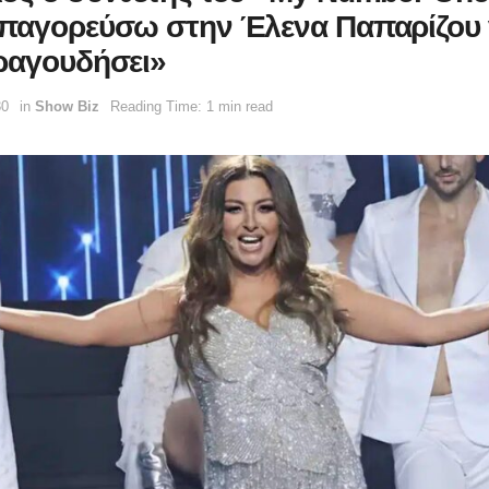
παγορεύσω στην Έλενα Παπαρίζου 
ραγουδήσει»
30
in
Show Biz
Reading Time: 1 min read