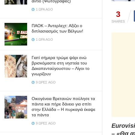
αντίο (Φωτογραφίες)
1 ΏΡΑ AGO
3
SHARES
ΠΑΟΚ – Άντερλεχτ: Αξίζει ο
διπλασιασμός των Βέλγων!
1 ΏΡΑ AGO
Γιατί σήμερα τρώμε ψάρι ενώ
βρισκόμαστε στη νηστεία του
Δεκαπενταύγουστου – Λίγοι το
γνωρίζουν
9 ΏΡΕΣ AGO
Οικογένεια Βρετανών πούλησε τα
πάντα και πήρε δάνειο για σπίτι
στην Ελλάδα – Η πυρκαγιά έκαψε
τα πάντα
9 ΏΡΕΣ AGO
Eurovis
– «Θα α