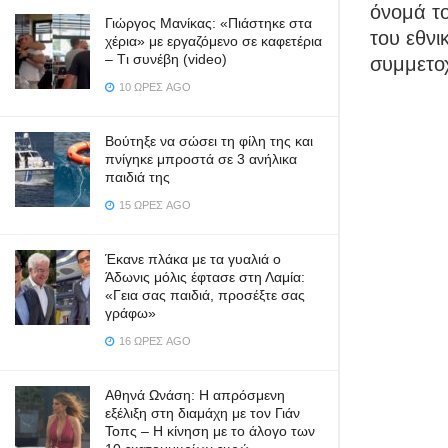
όνομά το
Γιώργος Μανίκας: «Πιάστηκε στα
του εθνι
χέρια» με εργαζόμενο σε καφετέρια
– Tι συνέβη (video)
συμμετο
10 ΏΡΕΣ AGO
Βούτηξε να σώσει τη φίλη της και
πνίγηκε μπροστά σε 3 ανήλικα
παιδιά της
15 ΏΡΕΣ AGO
Έκανε πλάκα με τα γυαλιά ο
Άδωνις μόλις έφτασε στη Λαμία:
«Γεια σας παιδιά, προσέξτε σας
γράφω»
16 ΏΡΕΣ AGO
Αθηνά Ωνάση: Η απρόσμενη
εξέλιξη στη διαμάχη με τον Γιάν
Τοπς – Η κίνηση με το άλογο των