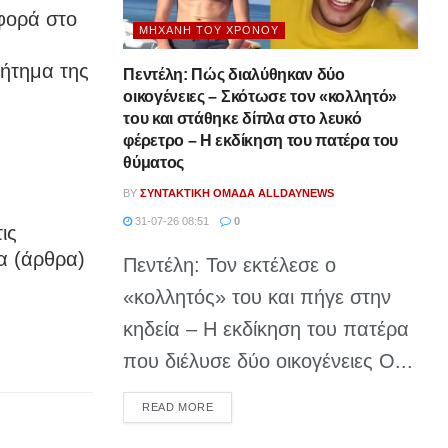
φορά στο
ΜΗΧΑΝΉ ΤΟΥ ΧΡΌΝΟΥ
ζήτημα της
Πεντέλη: Πώς διαλύθηκαν δύο
οικογένειες – Σκότωσε τον «κολλητό»
του και στάθηκε δίπλα στο λευκό
φέρετρο – Η εκδίκηση του πατέρα του
θύματος
BY
ΣΥΝΤΑΚΤΙΚΉ ΟΜΆΔΑ ALLDAYNEWS
31-07-26 08:51
0
ις
α (άρθρα)
Πεντέλη: Τον εκτέλεσε ο
«κολλητός» του και πήγε στην
κηδεία – Η εκδίκηση του πατέρα
που διέλυσε δύο οικογένειες Ο...
DETAILS
READ MORE