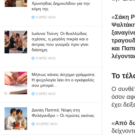
Χρυσηίδας Δημουλίδου για την
κόρη της
«
Σάκη Ρ
9 ΏΡΕΣ AGO
Ψαλτάκης
ξαναγίν
Ιωάννα Τούνη: Οι θυελλώδεις
σχέσεις, η μεγάλη πικρία και ο
τραγουδ
άντρας που γνώριζε πριν γίνει
και Παπ
διάσημη
λέγοντα
9 ΏΡΕΣ AGO
Το τέλ
Μήπως κάνεις άσχημα γράμματα;
Η ψυχολογία λέει ότι ο εγκέφαλός
σου μπορεί…
Ο συνθέτ
9 ΏΡΕΣ AGO
όσον αφ
έχει δεί
Δανάη Παππά: Νύφη στη
Φολέγανδρο – Οι πρώτες εικόνες
«
Από δω
10 ΏΡΕΣ AGO
δείχνοντ