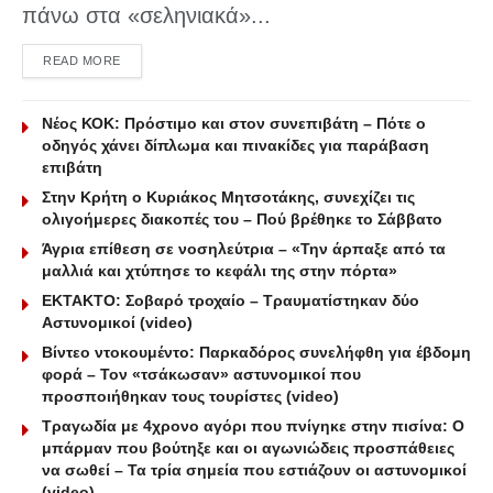
πάνω στα «σεληνιακά»...
DETAILS
READ MORE
Νέος ΚΟΚ: Πρόστιμο και στον συνεπιβάτη – Πότε ο
οδηγός χάνει δίπλωμα και πινακίδες για παράβαση
επιβάτη
Στην Κρήτη ο Κυριάκος Μητσοτάκης, συνεχίζει τις
ολιγοήμερες διακοπές του – Πού βρέθηκε το Σάββατο
Άγρια επίθεση σε νοσηλεύτρια – «Την άρπαξε από τα
μαλλιά και χτύπησε το κεφάλι της στην πόρτα»
ΕΚΤΑΚΤΟ: Σοβαρό τροχαίο – Τραυματίστηκαν δύο
Αστυνομικοί (video)
Βίντεο ντοκουμέντο: Παρκαδόρος συνελήφθη για έβδομη
φορά – Τον «τσάκωσαν» αστυνομικοί που
προσποιήθηκαν τους τουρίστες (video)
Τραγωδία με 4χρονο αγόρι που πνίγηκε στην πισίνα: O
μπάρμαν που βούτηξε και οι αγωνιώδεις προσπάθειες
να σωθεί – Τα τρία σημεία που εστιάζουν οι αστυνομικοί
(video)