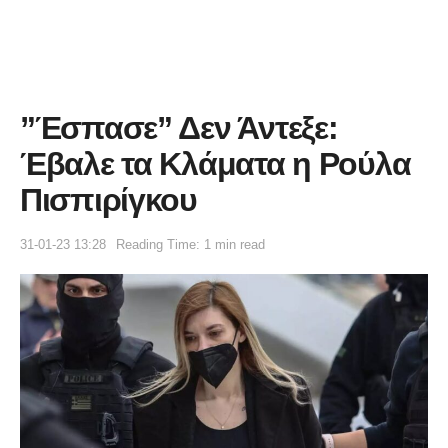
”Έσπασε” Δεν Άντεξε:
Έβαλε τα Κλάματα η Ρούλα
Πισπιρίγκου
31-01-23 13:28
Reading Time: 1 min read