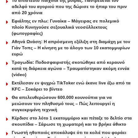
Το απίστευτο παιχνίδι της μοίρας: Παντρεύεται τον
αδελφό του αγοριού που της δώρισε το ήπαρ του πριν
από 20 χρόνια
Εφιάλτης εν πλω: Γυναίκα – Μάγειρας σε πολεμικό
πλοίο Κυνηγούσε σεξουαλικά νεοσύλλεκτους
(φωτογραφίες)
Αθηνά Ωνάση: Η απρόσμενη εξέλιξη στη διαμάχη με τον
Γιάν Τοπς – Η κίνηση με το άλογο των 10 εκατομμυρίων
ευρώ
Τραγωδία: Ποδοσφαιριστής σκοτώθηκε από κεραυνό
κατά τη διάρκεια αγώνα – Τραυματίστηκαν ακόμη εννέα
(video)
Εκτέλεσαν εν ψυχρώ ΤikToker ενώ έκανε live έξω από τα
KFC – Σοκάρει το βίντεο
Θα απελευθερώσουν 600.000 κουνούπια για να
μειώσουν τον πληθυσμό τους – Πώς λειτουργεί η
συγκεκριμένη τεχνική
Κέρδισε στο λότο 1 εκατομμύριο και πέταξε το δελτίο στα
σκουπίδια – Σάρωσε τη χωματερή και το βρήκε άθικτο
Γνωστή ηθοποιός αποκάλυψε ότι το κολιέ που φοράει