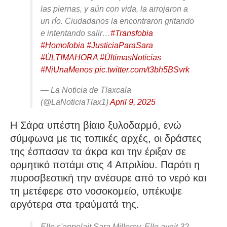
las piernas, y aún con vida, la arrojaron a
un río. Ciudadanos la encontraron gritando
e intentando salir…
#Transfobia
#Homofobia
#JusticiaParaSara
#ÚLTIMAHORA
#ÚltimasNoticias
#NiUnaMenos
pic.twitter.com/t3bh5BSvrk
— La Noticia de Tlaxcala
(@LaNoticiaTlax1)
April 9, 2025
Η Σάρα υπέστη βίαιο ξυλοδαρμό, ενώ
σύμφωνα με τις τοπικές αρχές, οι δράστες
της έσπασαν τα άκρα και την έριξαν σε
ορμητικό ποτάμι στις 4 Απριλίου. Παρότι η
πυροσβεστική την ανέσυρε από το νερό και
τη μετέφερε στο νοσοκομείο, υπέκυψε
αργότερα στα τραύματά της.
Elle s'appelait Sara Millerey. Elle avait 32