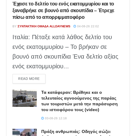
Έχασε το δελτίο του ενός εκατομμυρίου και το
ξαναβρήκε σε βουνό από σκουπίδια – Έτρεχε
πίσω από το απορριμματοφόρο
BY
ΣΥΝΤΑΚΤΙΚΉ ΟΜΆΔΑ ALLDAYNEWS
04-08-26 22:02
Ιταλία: Πέταξε κατά λάθος δελτίο του
ενός εκατομμυρίου – Το βρήκαν σε
βουνό από σκουπίδια Ένα δελτίο αξίας
ενός εκατομμυρίου...
DETAILS
READ MORE
Τα κατάφεραν: Βρέθηκε και ο
τελευταίος αγνοούμενος της παρέας
των τουριστών μετά την παράσυρση
του ιστιοφόρου τους (video)
03-08-26 12:18
Πράξη ανθρωπιάς: Οδηγός σώζει