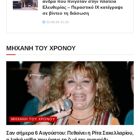
άνδρα που πνιγόταν στην πλατεία
Ελευθερίας – Περαστικό ΙΧ κατέγραψε
σε βίντεο τη διάσωση
02-08-26 21:24
ΜΗΧΑΝΗ ΤΟΥ ΧΡΟΝΟΥ
ΜΗΧΑΝΉ ΤΟΥ ΧΡΌΝΟΥ
Σαν σήμερα 6 Αυγούστου: Πεθαίνει η Ρίτα Σακελλαρίου,
η λαϊκή ντίβα που έκανε τη ζωή της τραγούδι