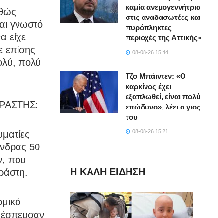
καμία ανεμογεννήτρια
αθώς
στις αναδασωτέες και
ναι γνωστό
πυρόπληκτες
α είχε
περιοχές της Αττικής»
ε επίσης
08-08-26 15:44
ολύ, πολύ
Τζο Μπάιντεν: «Ο
καρκίνος έχει
εξαπλωθεί, είναι πολύ
ΡΑΣΤΗΣ:
επώδυνο», λέει ο γιος
του
08-08-26 15:21
υματίες
 άνδρας 50
ν, που
Η ΚΑΛΗ ΕΙΔΗΣΗ
δράστη.
ομικό
ο έσπευσαν