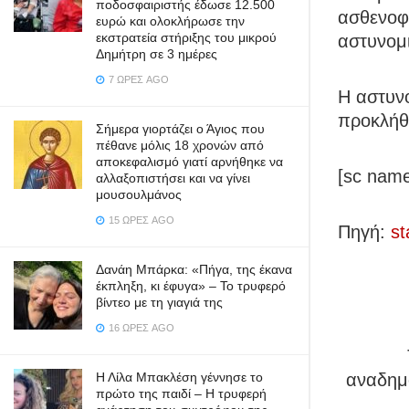
ποδοσφαιριστής έδωσε 12.500
ασθενοφ
ευρώ και ολοκλήρωσε την
εκστρατεία στήριξης του μικρού
αστυνομι
Δημήτρη σε 3 ημέρες
7 ΏΡΕΣ AGO
Η αστυνο
προκλήθη
Σήμερα γιορτάζει ο Άγιος που
πέθανε μόλις 18 χρονών από
αποκεφαλισμό γιατί αρνήθηκε να
[sc name
αλλαξοπιστήσει και να γίνει
μουσουλμάνος
15 ΏΡΕΣ AGO
Πηγή:
st
Δανάη Μπάρκα: «Πήγα, της έκανα
έκπληξη, κι έφυγα» – Το τρυφερό
βίντεο με τη γιαγιά της
16 ΏΡΕΣ AGO
Η Λίλα Μπακλέση γέννησε το
αναδημο
πρώτο της παιδί – Η τρυφερή