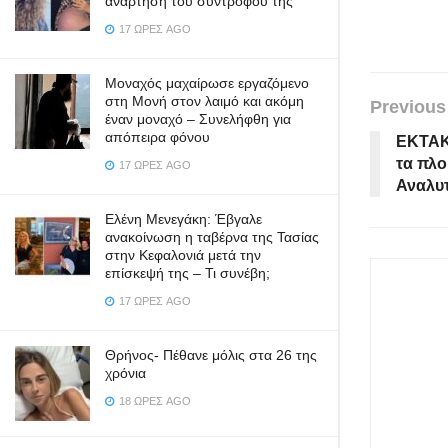
ανάρτηση του συντρόφου της
17 ΏΡΕΣ AGO
Μοναχός μαχαίρωσε εργαζόμενο
στη Μονή στον λαιμό και ακόμη
Previous
έναν μοναχό – Συνελήφθη για
απόπειρα φόνου
ΕΚΤΑΚ
τα πλ
17 ΏΡΕΣ AGO
Αναλυ
Ελένη Μενεγάκη: Έβγαλε
ανακοίνωση η ταβέρνα της Τασίας
στην Κεφαλονιά μετά την
επίσκεψή της – Τι συνέβη;
17 ΏΡΕΣ AGO
Θρήνος- Πέθανε μόλις στα 26 της
χρόνια
18 ΏΡΕΣ AGO