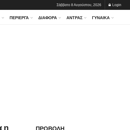
Σάββατο 8 Αυγούστου, 2026
Login
ΠΕΡΊΕΡΓΑ
ΔΙΆΦΟΡΑ
ΆΝΤΡΑΣ
ΓΥΝΑΊΚΑ
α η
ΠΡΟΒΟΛΗ