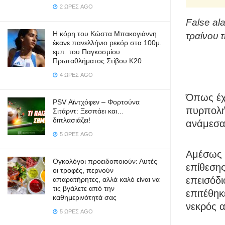
2 ΏΡΕΣ AGO
False al
Η κόρη του Κώστα Μπακογιάννη
τραίνου τ
έκανε πανελλήνιο ρεκόρ στα 100μ.
εμπ. του Παγκοσμίου
Πρωταθλήματος Στίβου Κ20
4 ΏΡΕΣ AGO
Όπως έχε
PSV Αϊντχόφεν – Φορτούνα
πυρπολήσ
Σιτάρντ: Ξεσπάει και…
διπλασιάζει!
ανάμεσα 
5 ΏΡΕΣ AGO
Αμέσως 
Ογκολόγοι προειδοποιούν: Αυτές
επίθεσης
οι τροφές, περνούν
επεισόδι
απαρατήρητες, αλλά καλό είναι να
τις βγάλετε από την
επιτέθηκ
καθημερινότητά σας
νεκρός 
5 ΏΡΕΣ AGO