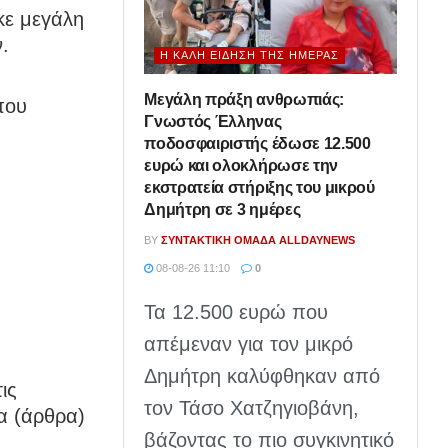
κε μεγάλη
.
Η ΚΑΛΉ ΕΊΔΗΣΗ ΤΗΣ ΗΜΈΡΑΣ
Μεγάλη πράξη ανθρωπιάς:
που
Γνωστός Έλληνας
ποδοσφαιριστής έδωσε 12.500
ευρώ και ολοκλήρωσε την
εκστρατεία στήριξης του μικρού
Δημήτρη σε 3 ημέρες
BY
ΣΥΝΤΑΚΤΙΚΉ ΟΜΆΔΑ ALLDAYNEWS
08-08-26 11:10
0
Τα 12.500 ευρώ που
απέμεναν για τον μικρό
Δημήτρη καλύφθηκαν από
ις
τον Τάσο Χατζηγιοβάνη,
α (άρθρα)
βάζοντας το πιο συγκινητικό