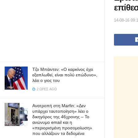
επίθε
14-08-16 09:
Τζο Μπάιντεν: «Ο καρκίνος έχει
εξαπλωθεί, είναι πολύ επώδυνο»,
λέει ο γιος του
2 ΏΡΕΣ AGO
Ανατροπή στη Marfin: «Δεν
υπάρχει ταυτοποίηση» λέει ο
δικηγόρος της 46χρονης – Το
ανώνυμο email και η
«περιορισμένη προσομοίωση»
που αλλάζουν τα δεδομένα