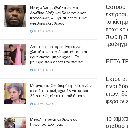
Ωστόσο 
Νέος «Αντεροβγάλτης» στο
Λονδίνο βίαζε και δολοφονούσε
εκπρόσωπ
ιερόδουλες – Είχε συλληφθεί και
το κίνητ
αφέθηκε ελεύθερος
ερωτική
6 ΏΡΕΣ AGO
πως η πι
τραβηγμ
Απίστευτη ιστορία: Έφτιαχνε
χλαπάτσες στο δωμάτιό του και
έγινε εκατομμυριούχος – Το
ΕΠΤΑ Τ
μήνυμα που άλλαξε τα πάντα
6 ΏΡΕΣ AGO
Εκτός απ
Μαργαρίτα Θεοδωράκη: «Ξυπνάω
είναι δύ
στις 4 το πρωί, έχω 45 γάτες και
ετών, δύ
22 σκυλιά, είναι τα παιδιά μου»
φέρουν ε
6 ΏΡΕΣ AGO
Το αιματ
Μεγάλη πράξη ανθρωπιάς:
Γνωστός Έλληνας
σταθμό τ