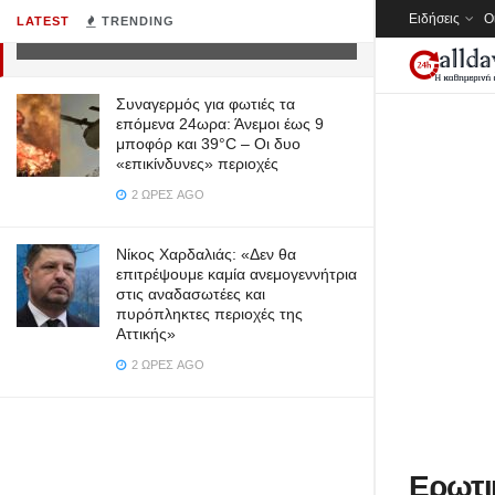
Ειδήσεις
Ο
LATEST
TRENDING
10 ΈΤΗ AGO
Συναγερμός για φωτιές τα
επόμενα 24ωρα: Άνεμοι έως 9
μποφόρ και 39°C – Οι δυο
«επικίνδυνες» περιοχές
2 ΏΡΕΣ AGO
Νίκος Χαρδαλιάς: «Δεν θα
επιτρέψουμε καμία ανεμογεννήτρια
στις αναδασωτέες και
πυρόπληκτες περιοχές της
Αττικής»
2 ΏΡΕΣ AGO
Ερωτι