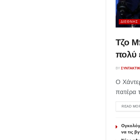
ΔΙΕΘΝΉΣ
Τζο Μ
πολύ 
BY
ΣΥΝΤΑΚΤΙ
Ο Χάντε
πατέρα τ
READ MO
Ογκολόγο
να τις β