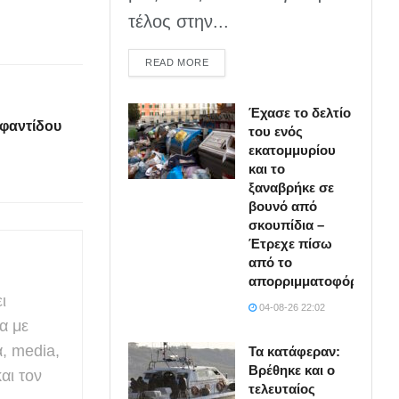
τέλος στην...
DETAILS
READ MORE
Έχασε το δελτίο
φαντίδου
του ενός
εκατομμυρίου
και το
ξαναβρήκε σε
βουνό από
σκουπίδια –
Έτρεχε πίσω
από το
απορριμματοφόρο
ι
04-08-26 22:02
α με
α, media,
Τα κατάφεραν:
Βρέθηκε και ο
αι τον
τελευταίος