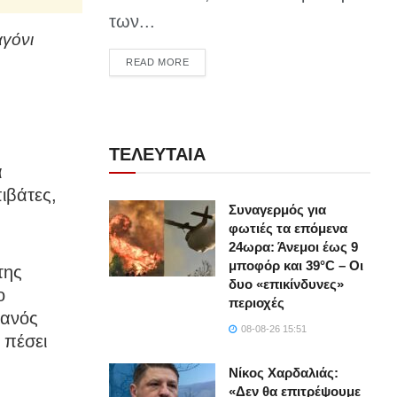
των...
αγόνι
DETAILS
READ MORE
ΤΕΛΕΥΤΑΙΑ
α
ιβάτες,
Συναγερμός για
φωτιές τα επόμενα
24ωρα: Άνεμοι έως 9
μποφόρ και 39°C – Οι
της
δυο «επικίνδυνες»
ο
περιοχές
γανός
08-08-26 15:51
 πέσει
Νίκος Χαρδαλιάς:
«Δεν θα επιτρέψουμε