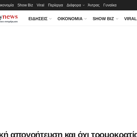
ικονομία
Show Biz
Viral
Περίεργα
Διάφορα
Άντρας
Γυναίκα
ΕΙΔΉΣΕΙΣ
ΟΙΚΟΝΟΜΊΑ
SHOW BIZ
VIRAL
κή απογοήτευση και όχι τρομοκρατί