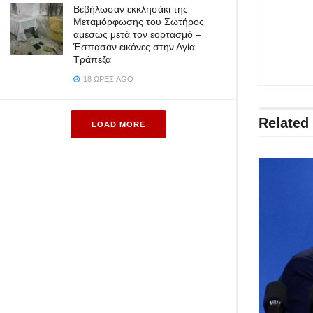
Βεβήλωσαν εκκλησάκι της
Μεταμόρφωσης του Σωτήρος
αμέσως μετά τον εορτασμό –
Έσπασαν εικόνες στην Αγία
Τράπεζα
18 ΏΡΕΣ AGO
Related
LOAD MORE