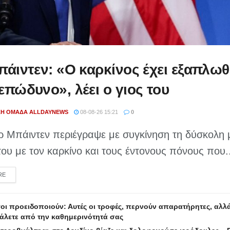
πάιντεν: «Ο καρκίνος έχει εξαπλωθε
επώδυνο», λέει ο γιος του
ΚΉ ΟΜΆΔΑ ALLDAYNEWS
08-08-26 15:21
0
ρ Μπάιντεν περιέγραψε με συγκίνηση τη δύσκολη 
ου με τον καρκίνο και τους έντονους πόνους που..
DETAILS
RE
ι προειδοποιούν: Αυτές οι τροφές, περνούν απαρατήρητες, αλλά
γάλετε από την καθημερινότητά σας