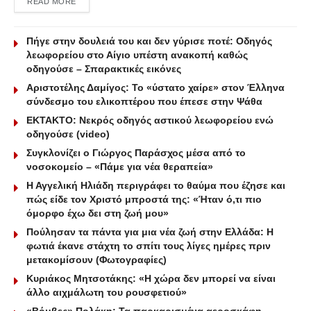
DETAILS
READ MORE
Πήγε στην δουλειά του και δεν γύρισε ποτέ: Οδηγός
λεωφορείου στο Αίγιο υπέστη ανακοπή καθώς
οδηγούσε – Σπαρακτικές εικόνες
Αριστοτέλης Δαμίγος: Το «ύστατο χαίρε» στον Έλληνα
σύνδεσμο του ελικοπτέρου που έπεσε στην Ψάθα
ΕΚΤΑΚΤΟ: Νεκρός οδηγός αστικού λεωφορείου ενώ
οδηγούσε (video)
Συγκλονίζει ο Γιώργος Παράσχος μέσα από το
νοσοκομείο – «Πάμε για νέα θεραπεία»
Η Αγγελική Ηλιάδη περιγράφει το θαύμα που έζησε και
πώς είδε τον Χριστό μπροστά της: «Ήταν ό,τι πιο
όμορφο έχω δει στη ζωή μου»
Πούλησαν τα πάντα για μια νέα ζωή στην Ελλάδα: Η
φωτιά έκανε στάχτη το σπίτι τους λίγες ημέρες πριν
μετακομίσουν (Φωτογραφίες)
Κυριάκος Μητσοτάκης: «Η χώρα δεν μπορεί να είναι
άλλο αιχμάλωτη του ρουσφετιού»
«Βόμβες» Πολάκη: Τα παρκαρισμένα αεροσκάφη