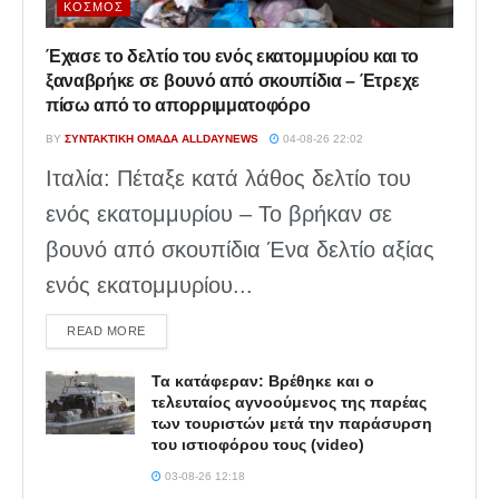
ΚΌΣΜΟΣ
Έχασε το δελτίο του ενός εκατομμυρίου και το
ξαναβρήκε σε βουνό από σκουπίδια – Έτρεχε
πίσω από το απορριμματοφόρο
BY
ΣΥΝΤΑΚΤΙΚΉ ΟΜΆΔΑ ALLDAYNEWS
04-08-26 22:02
Ιταλία: Πέταξε κατά λάθος δελτίο του
ενός εκατομμυρίου – Το βρήκαν σε
βουνό από σκουπίδια Ένα δελτίο αξίας
ενός εκατομμυρίου...
DETAILS
READ MORE
Τα κατάφεραν: Βρέθηκε και ο
τελευταίος αγνοούμενος της παρέας
των τουριστών μετά την παράσυρση
του ιστιοφόρου τους (video)
03-08-26 12:18