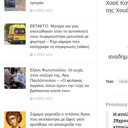
Χοσέ Κο
τροχαίο
της Χου
4 ΏΡΕΣ AGO
ΕΚΤΑΚΤΟ: Μητέρα και γιος
σκοτώθηκαν όταν το αυτοκίνητό
τους συγκρούστηκε μετωπικά με
φορτηγό – Είχε κάμερα που
κατέγραψε τη σύγκρουση (video)
8 ΏΡΕΣ AGO
αναδημο
Ελένη Φωτοπούλου: Οι ευχές
στον σύζυγό της, Άκη
Παυλόπουλου – «Ο φύλακας
Tags:
ταυρ
άγγελος όσων έχουν την τύχη να
βρίσκονται κοντά του»
8 ΏΡΕΣ AGO
Previous
Σήμερα γιορτάζει ο σπάνιος Άγιος
Η απόλ
που εκτελέστηκε με ξίφος γιατί
29χρον
αρνήθηκε να αποκηρύξει την
κτηνώ