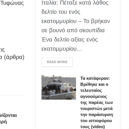
Ιταλία: Πέταξε κατά λάθος
 «Τυφώνας
δελτίο του ενός
εκατομμυρίου – Το βρήκαν
σε βουνό από σκουπίδια
Ένα δελτίο αξίας ενός
εκατομμυρίου...
ις
α (άρθρα)
DETAILS
READ MORE
Τα κατάφεραν:
Βρέθηκε και ο
τελευταίος
αγνοούμενος
της παρέας των
τουριστών μετά
την παράσυρση
ίζονται
του ιστιοφόρου
κρή
τους (video)