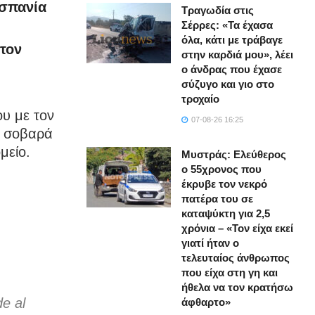
Ισπανία
Τραγωδία στις
Σέρρες: «Τα έχασα
όλα, κάτι με τράβαγε
 τον
στην καρδιά μου», λέει
ο άνδρας που έχασε
σύζυγο και γιο στο
τροχαίο
υ με τον
07-08-26 16:25
ο σοβαρά
μείο.
Μυστράς: Ελεύθερος
ο 55χρονος που
έκρυβε τον νεκρό
πατέρα του σε
καταψύκτη για 2,5
χρόνια – «Τον είχα εκεί
γιατί ήταν ο
τελευταίος άνθρωπος
που είχα στη γη και
ήθελα να τον κρατήσω
de al
άφθαρτο»