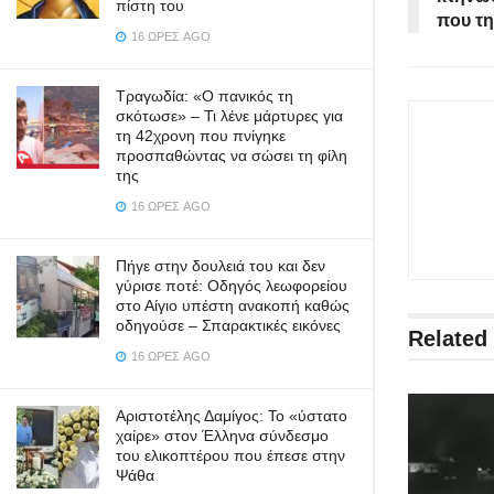
πίστη του
που τη
16 ΏΡΕΣ AGO
Τραγωδία: «Ο πανικός τη
σκότωσε» – Τι λένε μάρτυρες για
τη 42χρονη που πνίγηκε
προσπαθώντας να σώσει τη φίλη
της
16 ΏΡΕΣ AGO
Πήγε στην δουλειά του και δεν
γύρισε ποτέ: Οδηγός λεωφορείου
στο Αίγιο υπέστη ανακοπή καθώς
οδηγούσε – Σπαρακτικές εικόνες
Related
16 ΏΡΕΣ AGO
Αριστοτέλης Δαμίγος: Το «ύστατο
χαίρε» στον Έλληνα σύνδεσμο
του ελικοπτέρου που έπεσε στην
Ψάθα