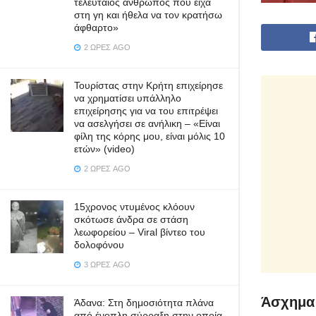
τελευταίος άνθρωπος που είχα
στη γη και ήθελα να τον κρατήσω
άφθαρτο»
2 ΏΡΕΣ AGO
Τουρίστας στην Κρήτη επιχείρησε
να χρηματίσει υπάλληλο
επιχείρησης για να του επιτρέψει
να ασελγήσει σε ανήλικη – «Είναι
φίλη της κόρης μου, είναι μόλις 10
ετών» (video)
2 ΏΡΕΣ AGO
15χρονος ντυμένος κλόουν
σκότωσε άνδρα σε στάση
λεωφορείου – Viral βίντεο του
δολοφόνου
3 ΏΡΕΣ AGO
Άσχημα 
Άδανα: Στη δημοσιότητα πλάνα
από ένοπλη σύρραξη στην οποία