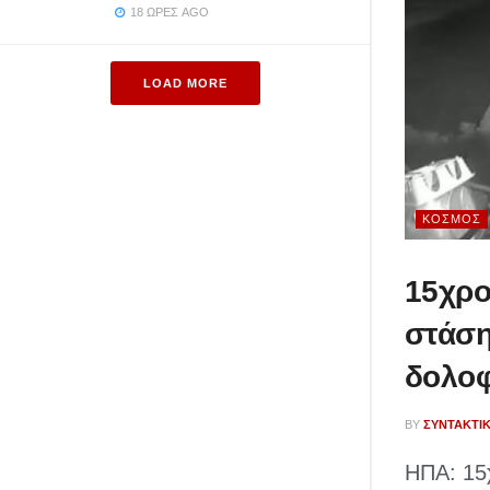
18 ΏΡΕΣ AGO
LOAD MORE
ΚΌΣΜΟΣ
15χρο
στάση
δολο
BY
ΣΥΝΤΑΚΤΙ
ΗΠΑ: 15