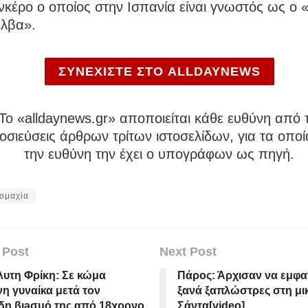
νκέρο ο οποίος στην Ισπανία είναι γνωστός ως ο
έλβα».
ΣΥΝΕΧΙΣΤΕ ΣΤΟ ALLDAYNEWS
To «alldaynews.gr» αποποιείται κάθε ευθύνη από τ
σιεύσεις άρθρων τρίτων ιστοσελίδων, για τα οποί
την ευθύνη την έχει ο υπογράφων ως πηγή.
ομαχία
 Post
Next Post
υτη Φρίκη: Σε κώμα
Πάρος: Άρχισαν να εμφαν
η γυναίκα μετά τον
ξανά ξαπλώστρες στη μι
δη βιaσμό της από 18χρονο
Σάντα[video]