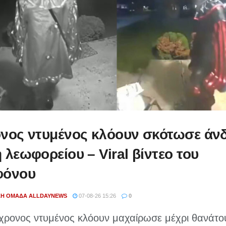
νος ντυμένος κλόουν σκότωσε άν
 λεωφορείου – Viral βίντεο του
φόνου
ΚΉ ΟΜΆΔΑ ALLDAYNEWS
07-08-26 15:26
0
χρονος ντυμένος κλόουν μαχαίρωσε μέχρι θανάτο