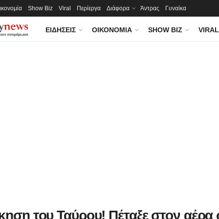
ικονομία
Show Biz
Viral
Περίεργα
Διάφορα
Άντρας
Γυναίκα
ΕΙΔΉΣΕΙΣ
ΟΙΚΟΝΟΜΊΑ
SHOW BIZ
VIRAL
ίκηση του Ταύρου! Πέταξε στον αέρα