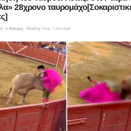
λα» 28χρονο ταυρομάχο[Σοκαριστικ
ς]
28
in
Κόσμος
Reading Time: 1 min read