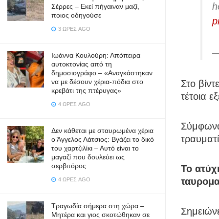
h
Σέρρες – Εκεί πήγαιναν μαζί,
ποιος οδηγούσε
p
3 ΏΡΕΣ AGO
—
Ιωάννα Κουλούρη: Απόπειρα
αυτοκτονίας από τη
δημοσιογράφο – «Aναγκάστηκαν
να με δέσουν χέρια-πόδια στο
Στο βίντ
κρεβάτι της πτέρυγας»
τέτοια ε
4 ΏΡΕΣ AGO
Σύμφωνα
Δεν κάθεται με σταυρωμένα χέρια
τραυματ
ο Άγγελος Λάτσιος: Βγάζει το δικό
του χαρτζιλίκι – Αυτό είναι το
μαγαζί που δουλεύει ως
σερβιτόρος
Το ατύχ
ταυρομα
4 ΏΡΕΣ AGO
Τραγωδία σήμερα στη χώρα –
Σημειώνε
Μητέρα και γιος σκοτώθηκαν σε