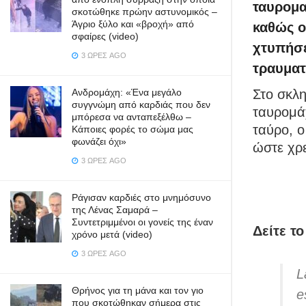
ταυρομα
σκοτώθηκε πρώην αστυνομικός –
Άγριο ξύλο και «βροχή» από
καθώς ο
σφαίρες (video)
χτυπήσε
3 ΏΡΕΣ AGO
τραυματ
Ανδρομάχη: «Ένα μεγάλο
Στο σκλη
συγγνώμη από καρδιάς που δεν
ταυρομάχ
μπόρεσα να ανταπεξέλθω –
ταύρο, ο
Κάποιες φορές το σώμα μας
φωνάζει όχι»
ώστε χρε
3 ΏΡΕΣ AGO
Ράγισαν καρδιές στο μνημόσυνο
της Λένας Σαμαρά –
Συντετριμμένοι οι γονείς της έναν
Δείτε τ
χρόνο μετά (video)
3 ΏΡΕΣ AGO
L
Θρήνος για τη μάνα και τον γιο
e
που σκοτώθηκαν σήμερα στις