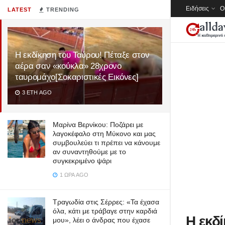
Ειδήσεις
Ο
LATEST
TRENDING
Η εκδίκηση του Ταύρου! Πέταξε στον
αέρα σαν «κούκλα» 28χρονο
ταυρομάχο[Σοκαριστικές Εικόνες]
3 ΈΤΗ AGO
Μαρίνα Βερνίκου: Ποζάρει με
λαγοκέφαλο στη Μύκονο και μας
συμβουλεύει τι πρέπει να κάνουμε
αν συναντηθούμε με το
συγκεκριμένο ψάρι
1 ΏΡΑ AGO
Τραγωδία στις Σέρρες: «Τα έχασα
όλα, κάτι με τράβαγε στην καρδιά
Η εκδ
μου», λέει ο άνδρας που έχασε