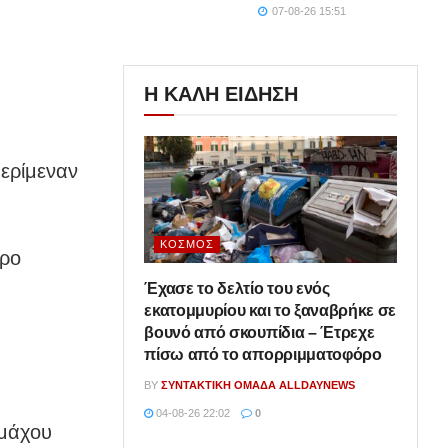
07-08-26 15:51
Η ΚΑΛΗ ΕΙΔΗΣΗ
περίμεναν
ΚΌΣΜΟΣ
έρο
Έχασε το δελτίο του ενός
εκατομμυρίου και το ξαναβρήκε σε
βουνό από σκουπίδια – Έτρεχε
πίσω από το απορριμματοφόρο
BY
ΣΥΝΤΑΚΤΙΚΉ ΟΜΆΔΑ ALLDAYNEWS
04-08-26 22:02
0
ομάχου