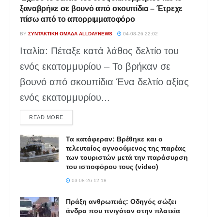
ξαναβρήκε σε βουνό από σκουπίδια – Έτρεχε
πίσω από το απορριμματοφόρο
BY
ΣΥΝΤΑΚΤΙΚΉ ΟΜΆΔΑ ALLDAYNEWS
04-08-26 22:02
Ιταλία: Πέταξε κατά λάθος δελτίο του
ενός εκατομμυρίου – Το βρήκαν σε
βουνό από σκουπίδια Ένα δελτίο αξίας
ενός εκατομμυρίου...
DETAILS
READ MORE
Τα κατάφεραν: Βρέθηκε και ο
τελευταίος αγνοούμενος της παρέας
των τουριστών μετά την παράσυρση
του ιστιοφόρου τους (video)
03-08-26 12:18
Πράξη ανθρωπιάς: Οδηγός σώζει
άνδρα που πνιγόταν στην πλατεία