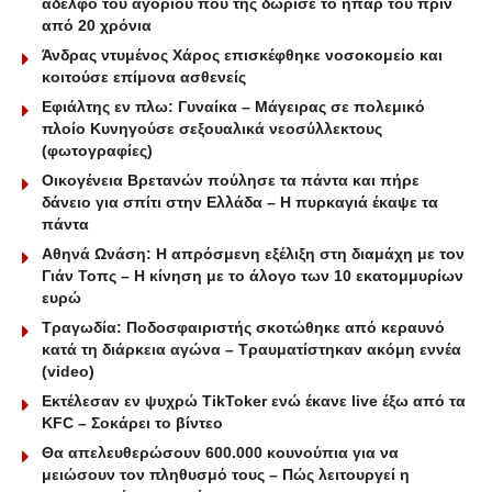
αδελφό του αγοριού που της δώρισε το ήπαρ του πριν
από 20 χρόνια
Άνδρας ντυμένος Χάρος επισκέφθηκε νοσοκομείο και
κοιτούσε επίμονα ασθενείς
Εφιάλτης εν πλω: Γυναίκα – Μάγειρας σε πολεμικό
πλοίο Κυνηγούσε σεξουαλικά νεοσύλλεκτους
(φωτογραφίες)
Οικογένεια Βρετανών πούλησε τα πάντα και πήρε
δάνειο για σπίτι στην Ελλάδα – Η πυρκαγιά έκαψε τα
πάντα
Αθηνά Ωνάση: Η απρόσμενη εξέλιξη στη διαμάχη με τον
Γιάν Τοπς – Η κίνηση με το άλογο των 10 εκατομμυρίων
ευρώ
Τραγωδία: Ποδοσφαιριστής σκοτώθηκε από κεραυνό
κατά τη διάρκεια αγώνα – Τραυματίστηκαν ακόμη εννέα
(video)
Εκτέλεσαν εν ψυχρώ ΤikToker ενώ έκανε live έξω από τα
KFC – Σοκάρει το βίντεο
Θα απελευθερώσουν 600.000 κουνούπια για να
μειώσουν τον πληθυσμό τους – Πώς λειτουργεί η