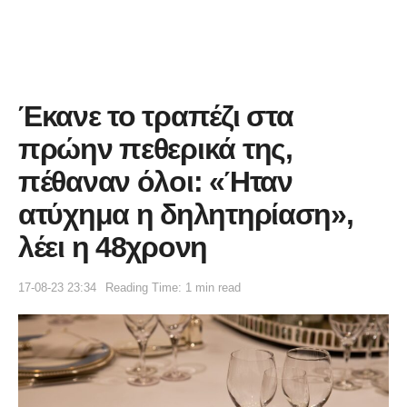
Έκανε το τραπέζι στα
πρώην πεθερικά της,
πέθαναν όλοι: «Ήταν
ατύχημα η δηλητηρίαση»,
λέει η 48χρονη
17-08-23 23:34
Reading Time: 1 min read