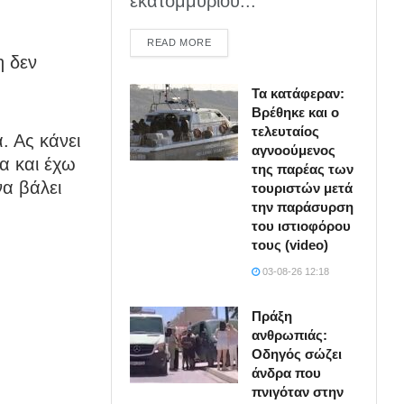
εκατομμυρίου...
DETAILS
READ MORE
η δεν
Τα κατάφεραν:
Βρέθηκε και ο
τελευταίος
. Ας κάνει
αγνοούμενος
α και έχω
της παρέας των
να βάλει
τουριστών μετά
την παράσυρση
του ιστιοφόρου
τους (video)
03-08-26 12:18
Πράξη
ανθρωπιάς:
Οδηγός σώζει
άνδρα που
πνιγόταν στην