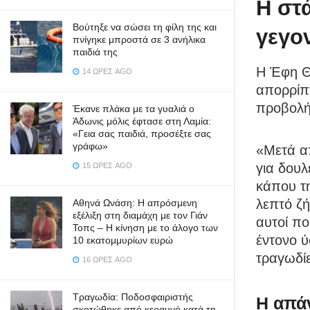
Η στ
Βούτηξε να σώσει τη φίλη της και
γεγο
πνίγηκε μπροστά σε 3 ανήλικα
παιδιά της
Η Έφη Θ
14 ΏΡΕΣ AGO
απορρίπ
προβολή
Έκανε πλάκα με τα γυαλιά ο
Άδωνις μόλις έφτασε στη Λαμία:
«Γεια σας παιδιά, προσέξτε σας
γράφω»
«Μετά α
για δουλ
15 ΏΡΕΣ AGO
κάπου τη
λεπτό ζή
Αθηνά Ωνάση: Η απρόσμενη
εξέλιξη στη διαμάχη με τον Γιάν
αυτοί πο
Τοπς – Η κίνηση με το άλογο των
έντονο ύ
10 εκατομμυρίων ευρώ
τραγωδί
16 ΏΡΕΣ AGO
Τραγωδία: Ποδοσφαιριστής
Η απάν
σκοτώθηκε από κεραυνό κατά τη