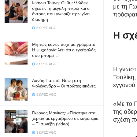
Ιωάννα Τούνη: Οι θυελλώδεις
με τη Γ
σχέσεις, η μεγάλη πικρία και ο
πρόσφατα
άντρας που γνώριζε πριν γίνει
διάσημη
8 ΏΡΕΣ AGO
Η σχ
Μήπως κάνεις άσχημα γράμματα;
Η ψυχολογία λέει ότι ο εγκέφαλός
σου μπορεί…
8 ΏΡΕΣ AGO
Η γνωστή
Τσαλίκη,
Δανάη Παππά: Νύφη στη
εγγονού 
Φολέγανδρο – Οι πρώτες εικόνες
9 ΏΡΕΣ AGO
«Με το Γ
της αδερ
Γιώργος Μανίκας: «Πιάστηκε στα
χέρια» με εργαζόμενο σε καφετέρια
σχέση πο
– Tι συνέβη (video)
9 ΏΡΕΣ AGO