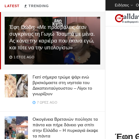
Ειδήσεις
Ο
LATEST
TRENDING
Έφη Θώδη: «Με προσβάλεις όταν
συγκρίνεις τη Γωγώ Τσαμπά με μένα.
Ας κάνει την καριέρα που έκανα εγώ,
και τότε να την υπολογίσω»
1 ΈΤΟΣ AGO
Γιατί σήμερα τρώμε ψάρι ενώ
βρισκόμαστε στη νηστεία του
Δεκαπενταύγουστου – Λίγοι το
γνωρίζουν
7 ΏΡΕΣ AGO
Οικογένεια Βρετανών πούλησε τα
πάντα και πήρε δάνειο για σπίτι
στην Ελλάδα – Η πυρκαγιά έκαψε
Έφη Θ
τα πάντα