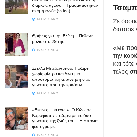
διάρκεια αγώνα – Τραυματίστηκαν
Τσαμπ
ακόμη εννέα (video)
16 ΏΡΕΣ AGO
Σε όσου
δίστασε 
Θρήνος για την Ελένη – Πέθανε
μόλις στα 29 της
«Με προ
16 ΏΡΕΣ AGO
την καρι
και τότε
Στέλλα Μπεζαντάκου: Ποζάρει
τέλος στ
χωρίς φίλτρα και δίνει μια
αποστομωτική απάντηση στις
γυναίκες που την κράζουν
16 ΏΡΕΣ AGO
«Εκείνες… κι εγώ!»: Ο Κώστας
Καραφώτης ποζάρει με τις δύο
γυναίκες της ζωής του – Η σπάνια
φωτογραφία
16 ΏΡΕΣ AGO