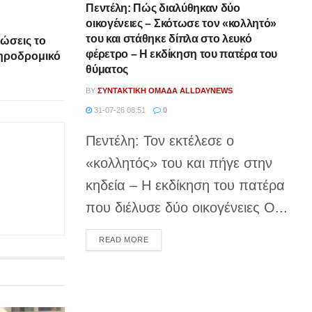
Πεντέλη: Πώς διαλύθηκαν δύο
οικογένειες – Σκότωσε τον «κολλητό»
του και στάθηκε δίπλα στο λευκό
ώσεις το
φέρετρο – Η εκδίκηση του πατέρα του
δηροδρομικό
θύματος
BY
ΣΥΝΤΑΚΤΙΚΉ ΟΜΆΔΑ ALLDAYNEWS
31-07-26 08:51
0
Πεντέλη: Τον εκτέλεσε ο
«κολλητός» του και πήγε στην
κηδεία – Η εκδίκηση του πατέρα
που διέλυσε δύο οικογένειες Ο...
DETAILS
READ MORE