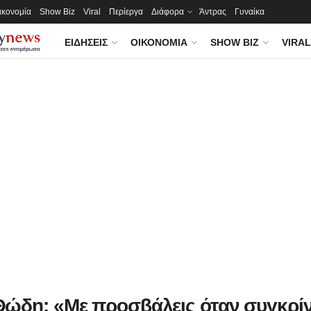
ικονομία
Show Biz
Viral
Περίεργα
Διάφορα
Άντρας
Γυναίκα
ΕΙΔΉΣΕΙΣ
ΟΙΚΟΝΟΜΊΑ
SHOW BIZ
VIRAL
ώδη: «Με προσβάλεις όταν συγκρίν