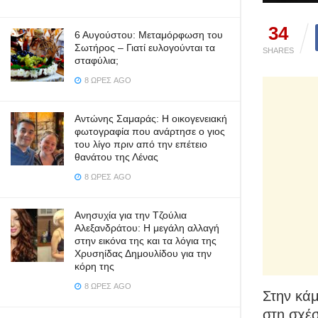
34
6 Αυγούστου: Μεταμόρφωση του
Σωτήρος – Γιατί ευλογούνται τα
SHARES
σταφύλια;
8 ΏΡΕΣ AGO
Αντώνης Σαμαράς: Η οικογενειακή
φωτογραφία που ανάρτησε ο γιος
του λίγο πριν από την επέτειο
θανάτου της Λένας
8 ΏΡΕΣ AGO
Ανησυχία για την Τζούλια
Αλεξανδράτου: Η μεγάλη αλλαγή
στην εικόνα της και τα λόγια της
Χρυσηίδας Δημουλίδου για την
κόρη της
8 ΏΡΕΣ AGO
Στην κά
στη σχέσ