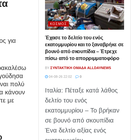
τα
ΚΌΣΜΟΣ
Έχασε το δελτίο του ενός
ος για
εκατομμυρίου και το ξαναβρήκε σε
βουνό από σκουπίδια – Έτρεχε
πίσω από το απορριμματοφόρο
αρακαλέσω
BY
ΣΥΝΤΑΚΤΙΚΉ ΟΜΆΔΑ ALLDAYNEWS
αγούδησα
04-08-26 22:02
0
ίναι πολύ
Ιταλία: Πέταξε κατά λάθος
τα κάνουν
δελτίο του ενός
πε με
ς
εκατομμυρίου – Το βρήκαν
σε βουνό από σκουπίδια
Ένα δελτίο αξίας ενός
ώ