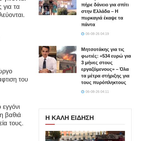
πήρε δάνειο για σπίτι
 για τα
στην Ελλάδα – Η
λεύονται.
πυρκαγιά έκαψε τα
πάντα
η
06-08-26 04:19
Μητσοτάκης για τις
φωτιές: «534 ευρώ για
3 μήνες στους
εργαζόμενους» – Όλα
ιώργο
τα μέτρα στήριξης για
άφτιση του
τους πυρόπληκτους
06-08-26 04:11
 εγγόνι
η βαθιά
Η ΚΑΛΗ ΕΙΔΗΣΗ
ία τους.