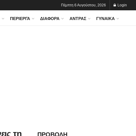
Πέμπτη 6 Αυγούστου, 2026
Login
ΠΕΡΊΕΡΓΑ
ΔΙΆΦΟΡΑ
ΆΝΤΡΑΣ
ΓΥΝΑΊΚΑ
εις τη
ΠΡΟΒΟΛΗ