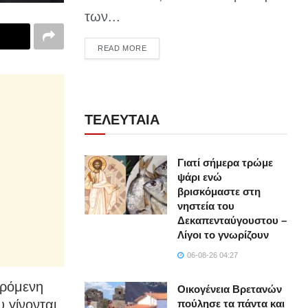
των...
DETAILS
READ MORE
ΤΕΛΕΥΤΑΙΑ
Γιατί σήμερα τρώμε
ψάρι ενώ
βρισκόμαστε στη
νηστεία του
Δεκαπενταύγουστου –
Λίγοι το γνωρίζουν
06-08-26 04:27
ερόμενη
Οικογένεια Βρετανών
υ γίνονται
πούλησε τα πάντα και