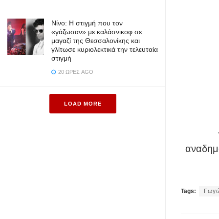
Νίνο: Η στιγμή που τον
«γάζωσαν» με καλάσνικοφ σε
μαγαζί της Θεσσαλονίκης και
γλίτωσε κυριολεκτικά την τελευταία
στιγμή
20 ΏΡΕΣ AGO
LOAD MORE
αναδημο
Tags:
Γωγ