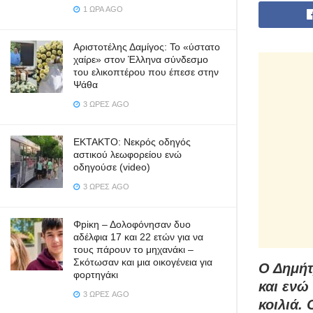
1 ΏΡΑ AGO
Αριστοτέλης Δαμίγος: Το «ύστατο
χαίρε» στον Έλληνα σύνδεσμο
του ελικοπτέρου που έπεσε στην
Ψάθα
3 ΏΡΕΣ AGO
ΕΚΤΑΚΤΟ: Νεκρός οδηγός
αστικού λεωφορείου ενώ
οδηγούσε (video)
3 ΏΡΕΣ AGO
Φpiκη – Δολοφόνησαν δυο
αδέλφια 17 και 22 ετών για να
τους πάρουν το μηχανάκι –
Σκότωσαν και μια οικογένεια για
Ο Δημήτ
φορτηγάκι
και ενώ
3 ΏΡΕΣ AGO
κοιλιά.