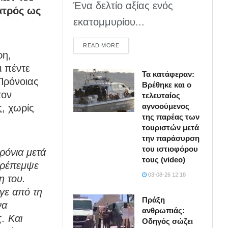
Ένα δελτίο αξίας ενός
ατρός ως
εκατομμυρίου...
DETAILS
READ MORE
ρη,
ι πέντε
Τα κατάφεραν:
Πρόνοιας
Βρέθηκε και ο
τον
τελευταίος
αγνοούμενος
ς, χωρίς
της παρέας των
τουριστών μετά
την παράσυρση
του ιστιοφόρου
ρόνια μετά
τους (video)
αρέπεμψε
03-08-26 12:18
η του.
γε από τη
Πράξη
να
ανθρωπιάς:
. Και
Οδηγός σώζει