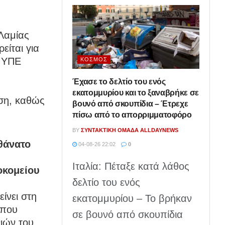
Λαμίας
είται για
ς ΥΠΕ
ΚΌΣΜΟΣ
Έχασε το δελτίο του ενός
α
εκατομμυρίου και το ξαναβρήκε σε
ση, καθώς
βουνό από σκουπίδια – Έτρεχε
πίσω από το απορριμματοφόρο
BY
ΣΥΝΤΑΚΤΙΚΉ ΟΜΆΔΑ ALLDAYNEWS
θάνατο
04-08-26 22:02
0
Ιταλία: Πέταξε κατά λάθος
οκομείου
δελτίο του ενός
ίνει στη
εκατομμυρίου – Το βρήκαν
όπου
σε βουνό από σκουπίδια
νιών του