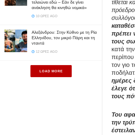
τίθεται 
τελειώνει εδώ – Εάν δε γίνει
ανάκληση θα κινηθώ νομικά»
πρόεδρος
10 ΏΡΕΣ AGO
συλλόγο
καταθέσ
Αλεξάνδρου: Στην Κύθνο με τη Ρία
πρέπει 
Ελληνίδου, τον μικρό Πάρη και τη
τους σω
νταντά
κατά την
12 ΏΡΕΣ AGO
περίπου 
τον γιο 
ποδήλατο
LOAD MORE
ημέρες 
έλεγε ό
τους πό
Του αφα
την τρύ
έστειλα