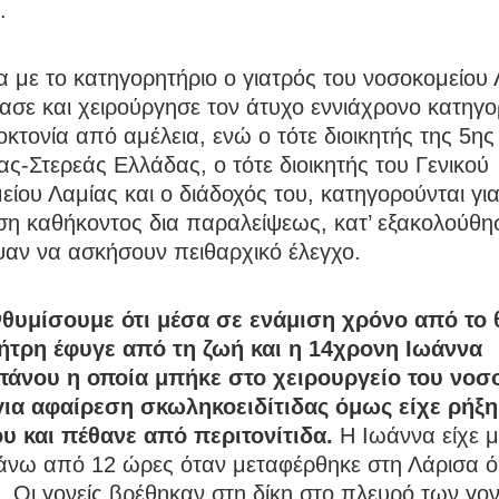
.
με το κατηγορητήριο ο γιατρός του νοσοκομείου 
ασε και χειρούργησε τον άτυχο εννιάχρονο κατηγορ
τονία από αμέλεια, ενώ ο τότε διοικητής της 5η
ς-Στερεάς Ελλάδας, ο τότε διοικητής του Γενικού
ίου Λαμίας και ο διάδοχός του, κατηγορούνται γι
η καθήκοντος δια παραλείψεως, κατ’ εξακολούθη
ψαν να ασκήσουν πειθαρχικό έλεγχο.
θυμίσουμε ότι μέσα σε ενάμιση χρόνο από το 
ήτρη έφυγε από τη ζωή και η 14χρονη Ιωάννα
άνου η οποία μπήκε στο χειρουργείο του νοσ
για αφαίρεση σκωληκοειδίτιδας όμως είχε ρήξη
υ και πέθανε από περιτονίτιδα.
Η Ιωάννα είχε με
άνω από 12 ώρες όταν μεταφέρθηκε στη Λάρισα 
. Οι γονείς βρέθηκαν στη δίκη στο πλευρό των γο