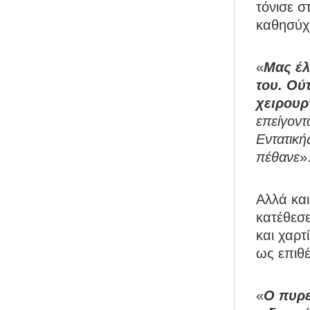
τόνισε σ
καθησύχα
«
Μας έλ
του. Ού
χειρουρ
επείγοντ
Εντατική
πέθανε
»
Αλλά και
κατέθεσε
και χαρτ
ως επιθέ
«
Ο πυρε