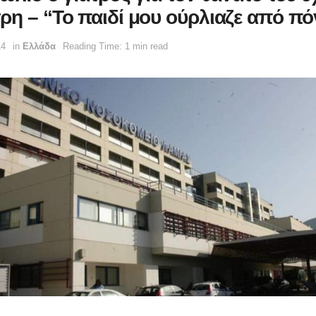
ρη – “Το παιδί μου ούρλιαζε από π
14
in
Ελλάδα
Reading Time: 1 min read