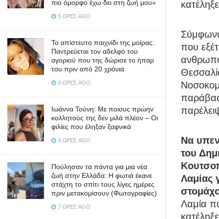
πιο όμορφο έχω δει στη ζωή μου»
κατέληξε
5 ΏΡΕΣ AGO
Σύμφωνα 
Το απίστευτο παιχνίδι της μοίρας:
που εξέτ
Παντρεύεται τον αδελφό του
ανθρωποκ
αγοριού που της δώρισε το ήπαρ
του πριν από 20 χρόνια
Θεσσαλία
Νοσοκομε
6 ΏΡΕΣ AGO
παράβασ
παρέλει
Ιωάννα Τούνη: Με ποιους πρώην
κολλητούς της δεν μιλά πλέον – Οι
φιλίες που έληξαν ξαφνικά
Να υπεν
6 ΏΡΕΣ AGO
του Δημ
Κουτσοπ
Πούλησαν τα πάντα για μια νέα
ζωή στην Ελλάδα: Η φωτιά έκανε
Λαμίας 
στάχτη το σπίτι τους λίγες ημέρες
στομάχο
πριν μετακομίσουν (Φωτογραφίες)
Λαμία π
7 ΏΡΕΣ AGO
κατέληξε