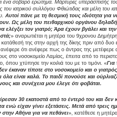
και ένα σοβαρό ερώτημα. Μάρτυρες υπεράσπισής του
 του ιατρικού συλλόγου Φθιώτιδας και μέλη του ια
υ.
Αυτοί πάνε με τη θεσμική τους ιδιότητα για ν
ουν. Ως μέλη του πειθαρχικού οργάνου δηλαδ
να ελέγξει τον γιατρό; Άρα έχουν βγάλει και τ
στά;
» αναρωτιέται η μητέρα του 9χρονου Δημήτρη
 κατάθεσή της στην αρχή της δίκης πριν από δυο
ανέφερε ότι ανέφερε πως ο άντρας της μετέφερε 
τους στο νοσοκομείο Λαμίας, έπειτα από το περιστα
, όπου χτύπησε την κοιλιά του με το τιμόνι. «
Για 
δεν έκαναν τίποτε στο νοσοκομείο και ο γιατρό
τι όλα είναι καλά. Το παιδί πονούσε και ούρλια
νους και συνέχεια μου έλεγε ότι φοβάται.
ίρεσαν 30 εκατοστά από το έντερό του και δεν
πα ενώ είχαν γίνει εξετάσεις. Μετά από τρεις η
ν στην Αθήνα για να πεθάνει
», κατέθεσε η μητέρ