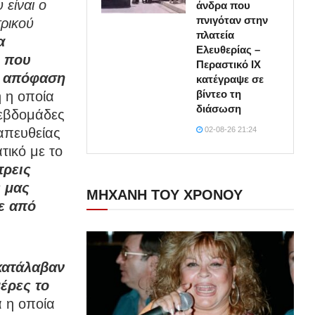
 είναι ο
άνδρα που
πνιγόταν στην
τρικού
πλατεία
α
Ελευθερίας –
ή που
Περαστικό ΙΧ
ην απόφαση
κατέγραψε σε
βίντεο τη
 η οποία
διάσωση
 εβδομάδες
02-08-26 21:24
απευθείας
τικό με το
τρεις
ς μας
ΜΗΧΑΝΗ ΤΟΥ ΧΡΟΝΟΥ
ζε από
 κατάλαβαν
μέρες το
α η οποία