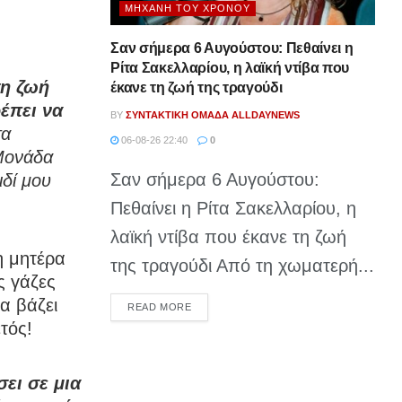
ΜΗΧΑΝΉ ΤΟΥ ΧΡΌΝΟΥ
Σαν σήμερα 6 Αυγούστου: Πεθαίνει η
Ρίτα Σακελλαρίου, η λαϊκή ντίβα που
τη ζωή
έκανε τη ζωή της τραγούδι
ρέπει να
BY
ΣΥΝΤΑΚΤΙΚΉ ΟΜΆΔΑ ALLDAYNEWS
τα
06-08-26 22:40
0
 Μονάδα
Σαν σήμερα 6 Αυγούστου:
ιδί μου
Πεθαίνει η Ρίτα Σακελλαρίου, η
λαϊκή ντίβα που έκανε τη ζωή
η μητέρα
της τραγούδι Από τη χωματερή...
ς γάζες
τα βάζει
DETAILS
READ MORE
τός!
σει σε μια