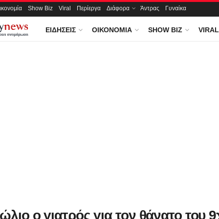
ικονομία
Show Biz
Viral
Περίεργα
Διάφορα
Άντρας
Γυναίκα
ΕΙΔΉΣΕΙΣ
ΟΙΚΟΝΟΜΊΑ
SHOW BIZ
VIRAL
δώλιο ο γιατρός για τον θάνατο του 