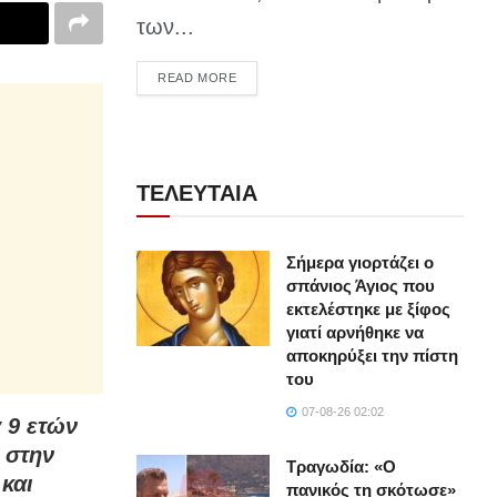
των...
DETAILS
READ MORE
ΤΕΛΕΥΤΑΙΑ
Σήμερα γιορτάζει ο
σπάνιος Άγιος που
εκτελέστηκε με ξίφος
γιατί αρνήθηκε να
αποκηρύξει την πίστη
του
07-08-26 02:02
 9 ετών
 στην
Τραγωδία: «Ο
 και
πανικός τη σκότωσε»