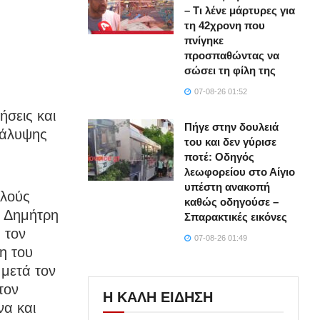
– Τι λένε μάρτυρες για
τη 42χρονη που
πνίγηκε
προσπαθώντας να
σώσει τη φίλη της
07-08-26 01:52
ήσεις και
Πήγε στην δουλειά
κάλυψης
του και δεν γύρισε
ποτέ: Οδηγός
λεωφορείου στο Αίγιο
υπέστη ανακοπή
ελούς
καθώς οδηγούσε –
ύ Δημήτρη
Σπαρακτικές εικόνες
 τον
07-08-26 01:49
η του
 μετά τον
τον
Η ΚΑΛΗ ΕΙΔΗΣΗ
να και