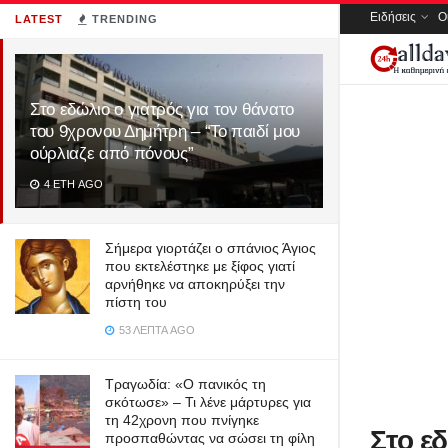
Ειδήσεις
Ο
LATEST
TRENDING
Στο εδώλιο ο γιατρός για τον θάνατο
του 9χρονου Δημήτρη – “Το παιδί μου
ούρλιαζε από πόνους”
4 ΈΤΗ AGO
Σήμερα γιορτάζει ο σπάνιος Άγιος
που εκτελέστηκε με ξίφος γιατί
αρνήθηκε να αποκηρύξει την
πίστη του
53 ΛΕΠΤΆ AGO
Τραγωδία: «Ο πανικός τη
σκότωσε» – Τι λένε μάρτυρες για
τη 42χρονη που πνίγηκε
Στο ε
προσπαθώντας να σώσει τη φίλη