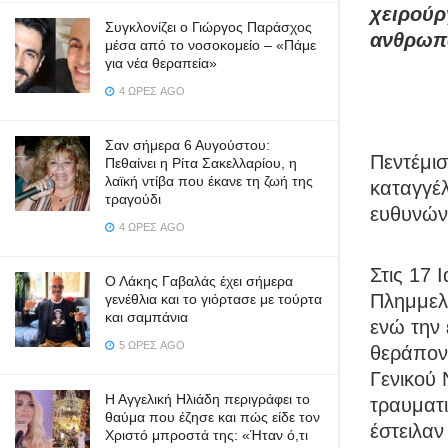
χειρούρ
Συγκλονίζει ο Γιώργος Παράσχος
ανθρωπ
μέσα από το νοσοκομείο – «Πάμε
για νέα θεραπεία»
4 ΏΡΕΣ AGO
Σαν σήμερα 6 Αυγούστου:
Πεντέμισ
Πεθαίνει η Ρίτα Σακελλαρίου, η
λαϊκή ντίβα που έκανε τη ζωή της
καταγγέ
τραγούδι
ευθυνών
4 ΏΡΕΣ AGO
Στις 17 
Ο Λάκης Γαβαλάς έχει σήμερα
Πλημμελ
γενέθλια και το γιόρτασε με τούρτα
και σαμπάνια
ενώ την 
5 ΏΡΕΣ AGO
θεράποντ
Γενικού 
Η Αγγελική Ηλιάδη περιγράφει το
τραυματι
θαύμα που έζησε και πώς είδε τον
έστειλαν
Χριστό μπροστά της: «Ήταν ό,τι