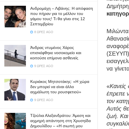
Δημήτρη
Ανδρομάχη – Λιβάνης: Η απόφαση
κατηγορ
που πήραν για το μέλλον του
γάμου τους! Τι θα γίνει στις 12
Σεπτεμβρίου
Μιλώντα
8 ΏΡΕΣ AGO
Αθανασία
αναφορέ
Άνδρας ντυμένος Χάρος
(ΣΕΥΥΠ)
επισκέφθηκε νοσοκομείο και
κοιτούσε επίμονα ασθενείς
εισαγγελ
9 ΏΡΕΣ AGO
να γίνετα
Κυριάκος Μητσοτάκης: «Η χώρα
«
Κανείς 
δεν μπορεί να είναι άλλο
αιχμάλωτη του ρουσφετιού»
έπρεπε 
τον κατη
9 ΏΡΕΣ AGO
Αυτός θε
ζωή. Και
Τζούλια Αλεξανδράτου: Άμεση και
αιχμηρή απάντηση στη Χρυσηίδα
συγκαλύψ
Δημουλίδου – «Η σιωπή μου