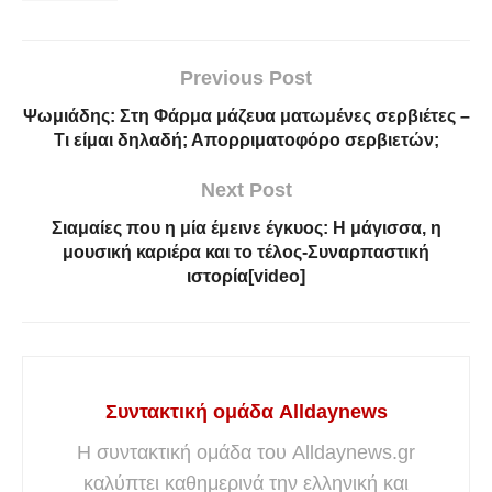
Previous Post
Ψωμιάδης: Στη Φάρμα μάζευα ματωμένες σερβιέτες –
Τι είμαι δηλαδή; Απορριματοφόρο σερβιετών;
Next Post
Σιαμαίες που η μία έμεινε έγκυος: Η μάγισσα, η
μουσική καριέρα και το τέλος-Συναρπαστική
ιστορία[video]
Συντακτική ομάδα Alldaynews
Η συντακτική ομάδα του Alldaynews.gr
καλύπτει καθημερινά την ελληνική και