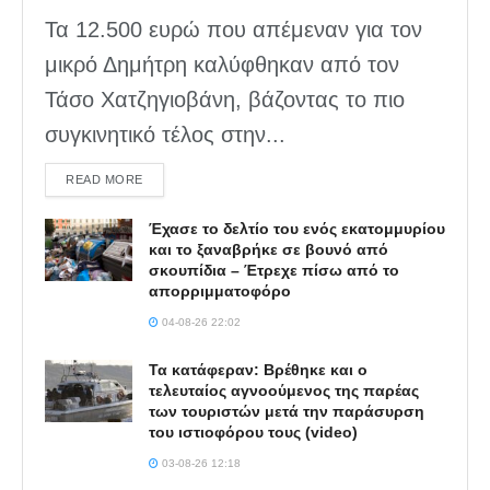
Τα 12.500 ευρώ που απέμεναν για τον
μικρό Δημήτρη καλύφθηκαν από τον
Τάσο Χατζηγιοβάνη, βάζοντας το πιο
συγκινητικό τέλος στην...
DETAILS
READ MORE
Έχασε το δελτίο του ενός εκατομμυρίου
και το ξαναβρήκε σε βουνό από
σκουπίδια – Έτρεχε πίσω από το
απορριμματοφόρο
04-08-26 22:02
Τα κατάφεραν: Βρέθηκε και ο
τελευταίος αγνοούμενος της παρέας
των τουριστών μετά την παράσυρση
του ιστιοφόρου τους (video)
03-08-26 12:18