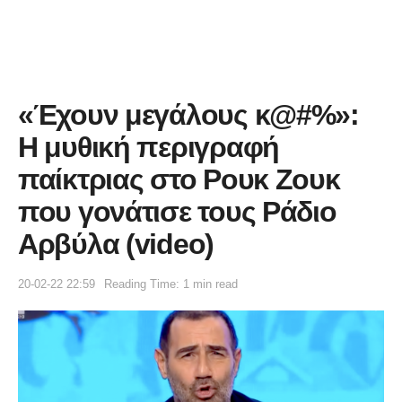
«Έχουν μεγάλους κ@#%»:
Η μυθική περιγραφή
παίκτριας στο Ρουκ Ζουκ
που γονάτισε τους Ράδιο
Αρβύλα (video)
20-02-22 22:59
Reading Time: 1 min read