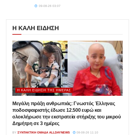
09-08-26 03:07
Η ΚΑΛΗ ΕΙΔΗΣΗ
Η ΚΑΛΉ ΕΊΔΗΣΗ ΤΗΣ ΗΜΈΡΑΣ
Μεγάλη πράξη ανθρωπιάς: Γνωστός Έλληνας
ποδοσφαιριστής έδωσε 12.500 ευρώ και
ολοκλήρωσε την εκστρατεία στήριξης του μικρού
Δημήτρη σε 3 ημέρες
BY
ΣΥΝΤΑΚΤΙΚΉ ΟΜΆΔΑ ALLDAYNEWS
08-08-26 11:10