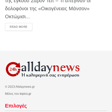
της εγκύου Σάρον Τέιτ – Τι απέγιναν οι
δολοφόνοι της «Οικογένειας Μάνσον»
Οκτώμισι...
DETAILS
READ MORE
© 2023 Alldaynews.gr
Μέλος του
topics.gr
Επιλογές