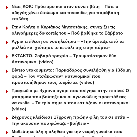
Νέος ΚΟΚ: Πρόστιμο και στον συνεπιβάτη – Πότε ο
οδηγός χάνει δίπλωμα και πινακίδες για παράβαση
επιβάτη
Στην Κρήτη ο Κυριάκος Μητσοτάκης, συνεχίζει τις
ολιγοήμερες διακοπές του – Πού βρέθηκε το Σάββατο
Άγρια επίθεση σε νοσηλεύτρια – «Την άρπαξε από τα
μαλλιά και χτύπησε το κεφάλι της στην πόρτα»
ΕΚΤΑΚΤΟ: Σοβαρό τροχαίο – Τραυματίστηκαν δύο
Αστυνομικοί (video)
Βίντεο ντοκουμέντο: Παρκαδόρος συνελήφθη για έβδομη
φορά – Τον «τσάκωσαν» αστυνομικοί που
προσποιήθηκαν τους τουρίστες (video)
Τραγωδία με 4χρονο αγόρι που πνίγηκε στην πισίνα: O
μπάρμαν που βούτηξε και οι αγωνιώδεις προσπάθειες
να σωθεί – Τα τρία σημεία που εστιάζουν οι αστυνομικοί
(video)
24χρονος κλείδωσε 17χρονη πρώην φίλη του σε σπίτι –
Την άκουσαν που φώναζε «βοήθεια»
Μαθεύτηκε όλη η αλήθεια για την νεκρή γυναίκα που