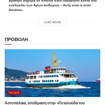
βρέθηκε σήμερα σε σπηλιά στον Λυκαβηττό κοντά στο
εκκλησάκι των Αγίων Ισιδώρων – Αυτή είναι η αιτία
θανάτου
LOAD MORE
ΠΡΟΒΟΛΗ
ΤΑΞΊΔΙΑ
Αστυπάλαια, απόδραση στην «Πεταλούδα του