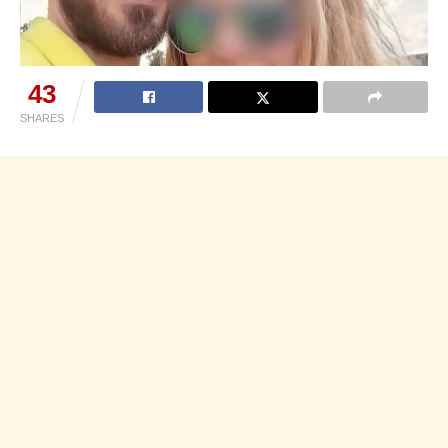
43
SHARES