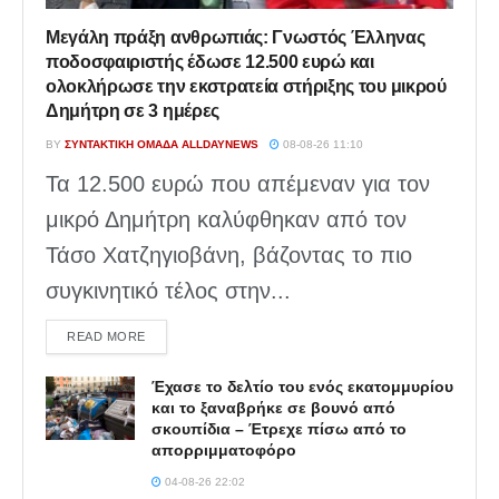
Μεγάλη πράξη ανθρωπιάς: Γνωστός Έλληνας
ποδοσφαιριστής έδωσε 12.500 ευρώ και
ολοκλήρωσε την εκστρατεία στήριξης του μικρού
Δημήτρη σε 3 ημέρες
BY
ΣΥΝΤΑΚΤΙΚΉ ΟΜΆΔΑ ALLDAYNEWS
08-08-26 11:10
Τα 12.500 ευρώ που απέμεναν για τον
μικρό Δημήτρη καλύφθηκαν από τον
Τάσο Χατζηγιοβάνη, βάζοντας το πιο
συγκινητικό τέλος στην...
DETAILS
READ MORE
Έχασε το δελτίο του ενός εκατομμυρίου
και το ξαναβρήκε σε βουνό από
σκουπίδια – Έτρεχε πίσω από το
απορριμματοφόρο
04-08-26 22:02