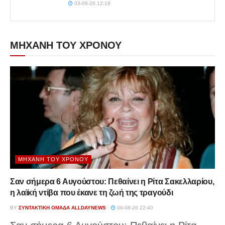
03-08-26 12:18
ΜΗΧΑΝΗ ΤΟΥ ΧΡΟΝΟΥ
ΜΗΧΑΝΉ ΤΟΥ ΧΡΌΝΟΥ
Σαν σήμερα 6 Αυγούστου: Πεθαίνει η Ρίτα Σακελλαρίου,
η λαϊκή ντίβα που έκανε τη ζωή της τραγούδι
BY
ΣΥΝΤΑΚΤΙΚΉ ΟΜΆΔΑ ALLDAYNEWS
06-08-26 22:40