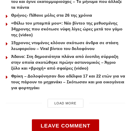
του και έγινε εκατομμυριούχος – Το μήνυμα που άλλαξε
τα πάντα
Θρήνος- Πέθανε μόλις στα 26 της χρόνια
«Θέλω τον μπαμπά μου»: Νέο βίντεο της μεθυσμένης
34χρονης που σκότωσε νύφη λίγες ώρες μετά τον γάμο
της (video)
15χρονος ντυμένος κλόουν σκότωσε άνδρα σε στάση
λεωφορείου – Viral βίντεο του δολοφόνου
Άδανα: Στη δημοσιότητα πλάνα από ένοπλη σύρραξη
στην οποία σκοτώθηκε πρώην αστυνομικός – Άγριο
ξύλο και «βροχή» από σφαίρες (video)
Φpiκη – Δολοφόνησαν δυο αδέλφια 17 και 22 ετών για να
τους πάρουν το μηχανάκι – Σκότωσαν και μια οικογένεια
για φορτηγάκι
LOAD MORE
LEAVE COMMENT