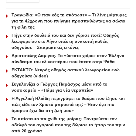
Τραγωδία: «Ο πανικός τη σκότωσε» – Τι λένε μάρτυρες
για τη 42χρονη που πνίγηκε προσπαθώντας να σώσει
τη φίλη της
Πήγε στην δουλειά του και δεν γύρισε ποτέ: Οδηγός
λεωφορείου στο Αίγιο υπέστη ανακοπή καθώς
οδηγούσε – Σπαρακτικές εικόνες
Αριστοτέλης Δαμίγος: Το «ύστατο χαίρε» στον Έλληνα
σύνδεσμο του ελικοπτέρου που έπεσε στην Ψάθα
ΕΚΤΑΚΤΟ: Νεκρός οδηγός αστικού λεωφορείου ενώ
οδηγούσε (video)
Συγκλονίζει ο Γιώργος Παράσχος μέσα από το
νοσοκομείο – «Πάμε για νέα θεραπεία»
Η Αγγελική Ηλιάδη περιγράφει το θαύμα που έζησε και
πώς είδε τον Χριστό μπροστά της: «Ήταν ό,τι πιο
όμορφο έχω δει στη ζωή μου»
Το απίστευτο παιχνίδι της μοίρας: Παντρεύεται τον
αδελφό του αγοριού που της δώρισε το ήπαρ του πριν
από 20 χρόνια