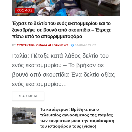
ΚΌΣΜΟΣ
Έχασε το δελτίο του ενός εκατομμυρίου και το
ξαναβρήκε σε βουνό από σκουπίδια – Έτρεχε
πίσω από το απορριμματοφόρο
BY
ΣΥΝΤΑΚΤΙΚΉ ΟΜΆΔΑ ALLDAYNEWS
04-08-26 22:02
Ιταλία: Πέταξε κατά λάθος δελτίο του
ενός εκατομμυρίου – Το βρήκαν σε
βουνό από σκουπίδια Ένα δελτίο αξίας
ενός εκατομμυρίου...
DETAILS
READ MORE
Τα κατάφεραν: Βρέθηκε και ο
τελευταίος αγνοούμενος της παρέας
των τουριστών μετά την παράσυρση
του ιστιοφόρου τους (video)