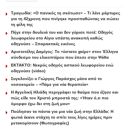
Τραγωδία: «Ο πανικός τη σκότωσε» – Τι λένε μάρτυρες
για τη 42χρονη που πνίγηκε προσπαθώντας να σώσει
τη φίλη της
Πήγε στην δουλειά του και δεν γύρισε ποτέ: Οδηγός
λεωφορείου στο Αίγιο υπέστη ανακοπή καθώς
οδηγούσε – Σπαρακτικές εικόνες
Αριστοτέλης Δαμίγος: Το «ύστατο χαίρε» στον Έλληνα
σύνδεσμο του ελικοπτέρου που έπεσε στην Ψάθα
ΕΚΤΑΚΤΟ: Νεκρός οδηγός αστικού λεωφορείου ενώ
οδηγούσε (video)
Συγκλονίζει ο Γιώργος Παράσχος μέσα από το
νοσοκομείο – «Πάμε για νέα θεραπεία»
Η Αγγελική Ηλιάδη περιγράφει το θαύμα που έζησε και
πώς είδε τον Χριστό μπροστά της: «Ήταν ό,τι πιο
όμορφο έχω δει στη ζωή μου»
Πούλησαν τα πάντα για μια νέα ζωή στην Ελλάδα: Η
φωτιά έκανε στάχτη το σπίτι τους λίγες ημέρες πριν
μετακομίσουν (Φωτογραφίες)