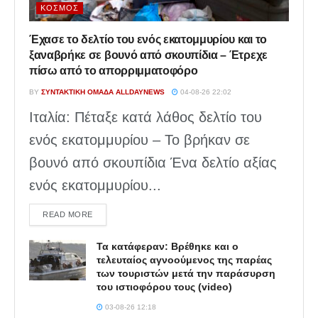
ΚΌΣΜΟΣ
Έχασε το δελτίο του ενός εκατομμυρίου και το
ξαναβρήκε σε βουνό από σκουπίδια – Έτρεχε
πίσω από το απορριμματοφόρο
BY
ΣΥΝΤΑΚΤΙΚΉ ΟΜΆΔΑ ALLDAYNEWS
04-08-26 22:02
Ιταλία: Πέταξε κατά λάθος δελτίο του
ενός εκατομμυρίου – Το βρήκαν σε
βουνό από σκουπίδια Ένα δελτίο αξίας
ενός εκατομμυρίου...
DETAILS
READ MORE
Τα κατάφεραν: Βρέθηκε και ο
τελευταίος αγνοούμενος της παρέας
των τουριστών μετά την παράσυρση
του ιστιοφόρου τους (video)
03-08-26 12:18