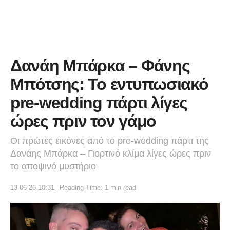
Δανάη Μπάρκα – Φάνης
Μπότσης: Το εντυπωσιακό
pre-wedding πάρτι λίγες
ώρες πριν τον γάμο
Οι πρώτες εικόνες από το pre-wedding πάρτι της
Δανάης Μπάρκα – Γιορτινό κλίμα λίγες ώρες πριν
το αποψινό μυστήριο
13-06-26 10:31
Reading Time: 1 min read