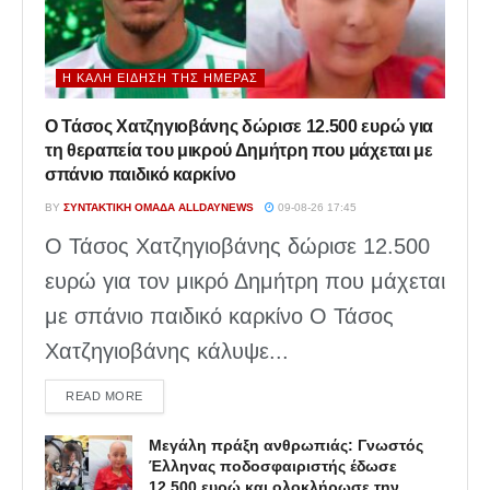
Η ΚΑΛΉ ΕΊΔΗΣΗ ΤΗΣ ΗΜΈΡΑΣ
Ο Τάσος Χατζηγιοβάνης δώρισε 12.500 ευρώ για
τη θεραπεία του μικρού Δημήτρη που μάχεται με
σπάνιο παιδικό καρκίνο
BY
ΣΥΝΤΑΚΤΙΚΉ ΟΜΆΔΑ ALLDAYNEWS
09-08-26 17:45
Ο Τάσος Χατζηγιοβάνης δώρισε 12.500
ευρώ για τον μικρό Δημήτρη που μάχεται
με σπάνιο παιδικό καρκίνο Ο Τάσος
Χατζηγιοβάνης κάλυψε...
DETAILS
READ MORE
Μεγάλη πράξη ανθρωπιάς: Γνωστός
Έλληνας ποδοσφαιριστής έδωσε
12.500 ευρώ και ολοκλήρωσε την