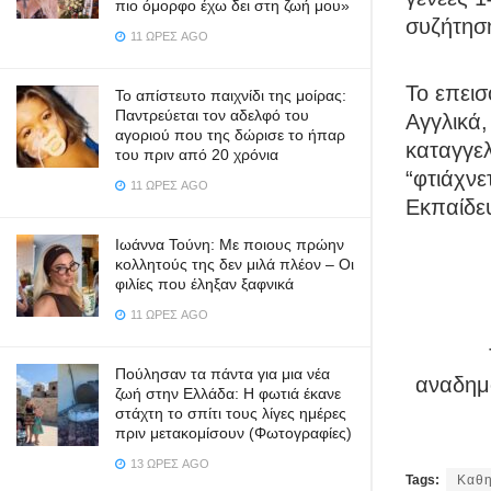
πιο όμορφο έχω δει στη ζωή μου»
συζήτηση
11 ΏΡΕΣ AGO
Το επεισ
Το απίστευτο παιχνίδι της μοίρας:
Παντρεύεται τον αδελφό του
Αγγλικά,
αγοριού που της δώρισε το ήπαρ
καταγγελ
του πριν από 20 χρόνια
“φτιάχνε
11 ΏΡΕΣ AGO
Εκπαίδευ
Ιωάννα Τούνη: Με ποιους πρώην
κολλητούς της δεν μιλά πλέον – Οι
φιλίες που έληξαν ξαφνικά
11 ΏΡΕΣ AGO
Πούλησαν τα πάντα για μια νέα
αναδημο
ζωή στην Ελλάδα: Η φωτιά έκανε
στάχτη το σπίτι τους λίγες ημέρες
πριν μετακομίσουν (Φωτογραφίες)
13 ΏΡΕΣ AGO
Tags:
Καθη