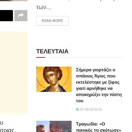
των...
DETAILS
READ MORE
ΤΕΛΕΥΤΑΙΑ
Σήμερα γιορτάζει ο
σπάνιος Άγιος που
εκτελέστηκε με ξίφος
γιατί αρνήθηκε να
αποκηρύξει την πίστη
του
07-08-26 02:02
ου
Τραγωδία: «Ο
τριας.
πανικός τη σκότωσε»