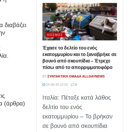
α διαβάζει
ην
ΚΌΣΜΟΣ
ς
Έχασε το δελτίο του ενός
εκατομμυρίου και το ξαναβρήκε σε
λία.
βουνό από σκουπίδια – Έτρεχε
πίσω από το απορριμματοφόρο
BY
ΣΥΝΤΑΚΤΙΚΉ ΟΜΆΔΑ ALLDAYNEWS
04-08-26 22:02
0
ις
Ιταλία: Πέταξε κατά λάθος
α (άρθρα)
δελτίο του ενός
εκατομμυρίου – Το βρήκαν
σε βουνό από σκουπίδια