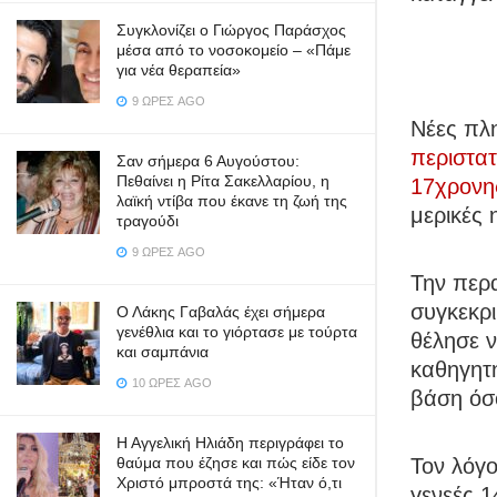
Συγκλονίζει ο Γιώργος Παράσχος
μέσα από το νοσοκομείο – «Πάμε
για νέα θεραπεία»
9 ΏΡΕΣ AGO
Νέες πλη
περιστατ
Σαν σήμερα 6 Αυγούστου:
Πεθαίνει η Ρίτα Σακελλαρίου, η
17χρονη
λαϊκή ντίβα που έκανε τη ζωή της
μερικές 
τραγούδι
9 ΏΡΕΣ AGO
Την περ
συγκεκρι
Ο Λάκης Γαβαλάς έχει σήμερα
γενέθλια και το γιόρτασε με τούρτα
θέλησε ν
και σαμπάνια
καθηγητή
10 ΏΡΕΣ AGO
βάση όσο
Η Αγγελική Ηλιάδη περιγράφει το
Τον λόγ
θαύμα που έζησε και πώς είδε τον
Χριστό μπροστά της: «Ήταν ό,τι
γενεές 1