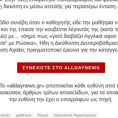
 διεκόπη εν μέσω απειλής για περαιτέρω ένταση.
όδιο συνέβη όταν ο καθηγητής είδε την μαθήτρια ν
 και της έπιασε την κουβέντα λέγοντάς της (κατά τ
ία) με… νόημα πως «γιατί διαβάζει Αγγλικά αφού
ται” με Ρώσικα». Ηδη η Διεύθυνση Δευτεροβάθμια
ση Αχαϊας πραγματοποιεί έρευνα για την καταγγε
ΣΥΝΕΧΙΣΤΕ ΣΤΟ ALLDAYNEWS
To «alldaynews.gr» αποποιείται κάθε ευθύνη από τ
σιεύσεις άρθρων τρίτων ιστοσελίδων, για τα οποί
την ευθύνη την έχει ο υπογράφων ως πηγή.
γητής
μαθήτρια
Πάτρα
Σεξουαλική Παρενόχληση