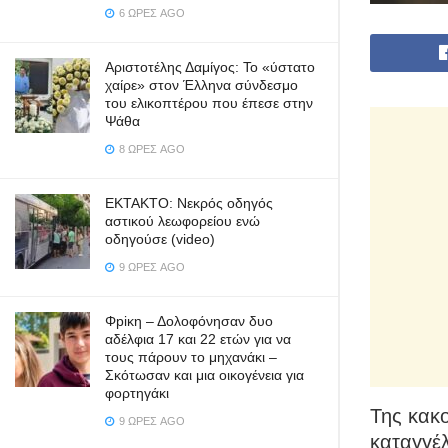
6 ΏΡΕΣ AGO
Αριστοτέλης Δαμίγος: Το «ύστατο
χαίρε» στον Έλληνα σύνδεσμο
του ελικοπτέρου που έπεσε στην
Ψάθα
8 ΏΡΕΣ AGO
ΕΚΤΑΚΤΟ: Νεκρός οδηγός
αστικού λεωφορείου ενώ
οδηγούσε (video)
9 ΏΡΕΣ AGO
Φpiκη – Δολοφόνησαν δυο
αδέλφια 17 και 22 ετών για να
τους πάρουν το μηχανάκι –
Σκότωσαν και μια οικογένεια για
φορτηγάκι
Της κακο
9 ΏΡΕΣ AGO
καταγγέλ