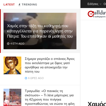
Ειδήσεις
Ο
LATEST
TRENDING
Χαμός στην τάξη του καθηγητή που
καταγγέλλεται για παρενόχληση στην
Πάτρα: Του επιτέθηκαν οι μαθητές του
4 ΈΤΗ AGO
Σήμερα γιορτάζει ο σπάνιος Άγιος
που εκτελέστηκε με ξίφος γιατί
αρνήθηκε να αποκηρύξει την
πίστη του
6 ΏΡΕΣ AGO
Τραγωδία: «Ο πανικός τη
σκότωσε» – Τι λένε μάρτυρες για
τη 42χρονη που πνίγηκε
Χαμός
προσπαθώντας να σώσει τη φίλη