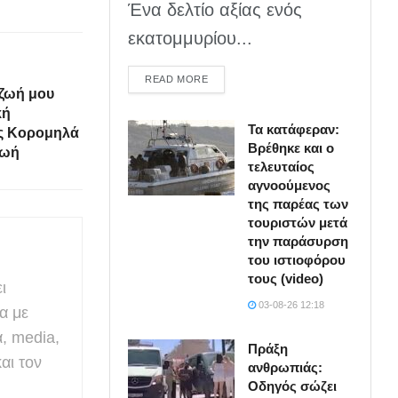
Ένα δελτίο αξίας ενός
εκατομμυρίου...
DETAILS
READ MORE
 ζωή μου
κή
Τα κατάφεραν:
ς Κορομηλά
Βρέθηκε και ο
ζωή
τελευταίος
αγνοούμενος
της παρέας των
τουριστών μετά
την παράσυρση
του ιστιοφόρου
τους (video)
ι
03-08-26 12:18
α με
α, media,
Πράξη
αι τον
ανθρωπιάς:
Οδηγός σώζει