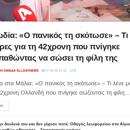
δία: «Ο πανικός τη σκότωσε» – Τι
ρες για τη 42χρονη που πνίγηκε
αθώντας να σώσει τη φίλη της
ΚΉ ΟΜΆΔΑ ALLDAYNEWS
07-08-26 01:52
0
α στα Μάλια: «Ο πανικός τη σκότωσε» – Τι λένε 
42χρονη Ολλανδή που πνίγηκε σώζοντας τη φίλη...
DETAILS
RE
ν δουλειά του και δεν γύρισε ποτέ: Οδηγός λεωφορείου στο Αίγι
 καθώς οδηγούσε – Σπαρακτικές εικόνες