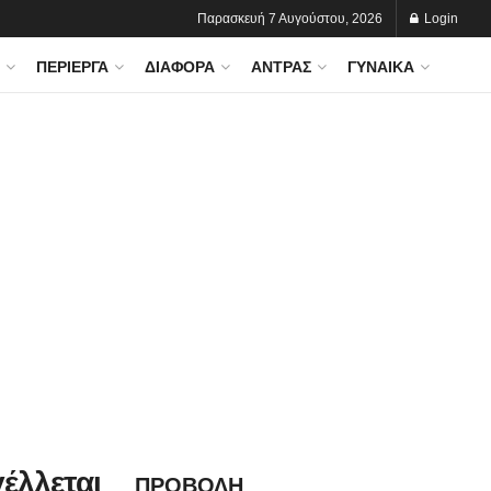
Παρασκευή 7 Αυγούστου, 2026
Login
ΠΕΡΊΕΡΓΑ
ΔΙΆΦΟΡΑ
ΆΝΤΡΑΣ
ΓΥΝΑΊΚΑ
έλλεται
ΠΡΟΒΟΛΗ