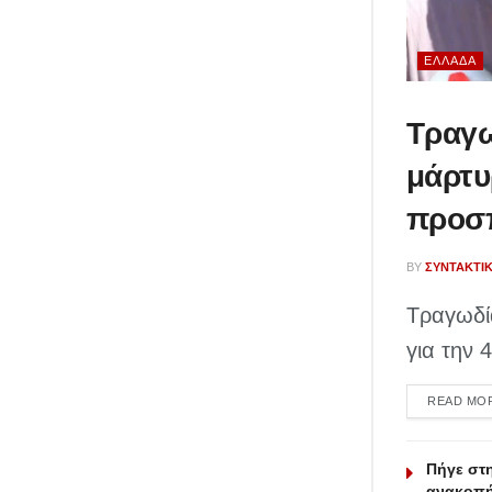
ΕΛΛΆΔΑ
Τραγω
μάρτυ
προσπ
BY
ΣΥΝΤΑΚΤΙ
Τραγωδί
για την 
READ MO
Πήγε στη
ανακοπή