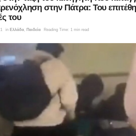
αρενόχληση στην Πάτρα: Του επιτέθη
ές του
21
in
Ελλάδα
,
Παιδεία
Reading Time: 1 min read