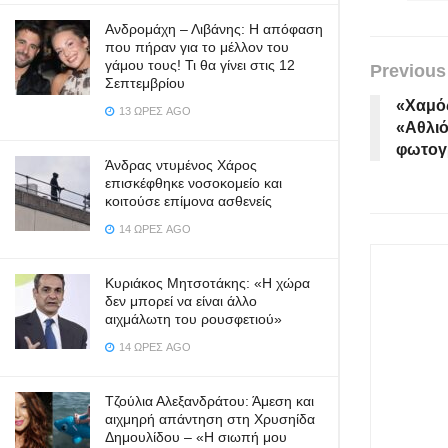
Ανδρομάχη – Λιβάνης: Η απόφαση
που πήραν για το μέλλον του
γάμου τους! Τι θα γίνει στις 12
Previous
Σεπτεμβρίου
«Χαμός
13 ΏΡΕΣ AGO
«Αθλιό
φωτογρ
Άνδρας ντυμένος Χάρος
επισκέφθηκε νοσοκομείο και
κοιτούσε επίμονα ασθενείς
14 ΏΡΕΣ AGO
Κυριάκος Μητσοτάκης: «Η χώρα
δεν μπορεί να είναι άλλο
αιχμάλωτη του ρουσφετιού»
14 ΏΡΕΣ AGO
Τζούλια Αλεξανδράτου: Άμεση και
αιχμηρή απάντηση στη Χρυσηίδα
Δημουλίδου – «Η σιωπή μου