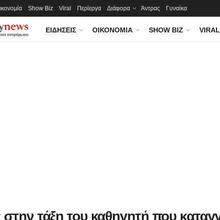
ικονομία
Show Biz
Viral
Περίεργα
Διάφορα
Άντρας
Γυναίκα
ΕΙΔΉΣΕΙΣ
ΟΙΚΟΝΟΜΊΑ
SHOW BIZ
VIRAL
 στην τάξη του καθηγητή που καταγγ