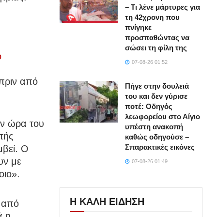
– Τι λένε μάρτυρες για
τη 42χρονη που
πνίγηκε
προσπαθώντας να
σώσει τη φίλη της
ο
07-08-26 01:52
πριν από
Πήγε στην δουλειά
του και δεν γύρισε
ποτέ: Οδηγός
λεωφορείου στο Αίγιο
ν ώρα του
υπέστη ανακοπή
τής
καθώς οδηγούσε –
Σπαρακτικές εικόνες
μβεί. Ο
υν με
07-08-26 01:49
οιο».
Η ΚΑΛΗ ΕΙΔΗΣΗ
 από
ά η