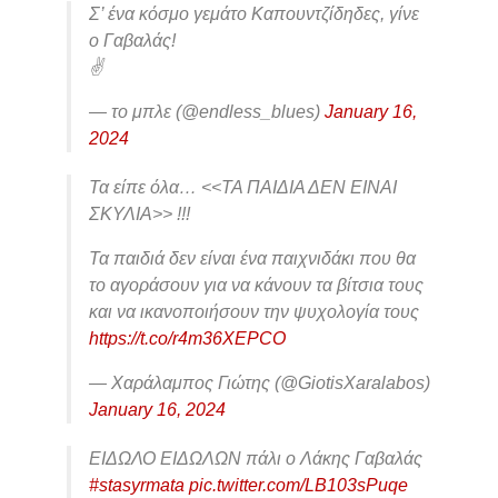
Σ’ ένα κόσμο γεμάτο Καπουντζίδηδες, γίνε
ο Γαβαλάς!
✌️
— το μπλε (@endless_blues)
January 16,
2024
Τα είπε όλα… <<ΤΑ ΠΑΙΔΙΑ ΔΕΝ ΕΙΝΑΙ
ΣΚΥΛΙΑ>> !!!
Τα παιδιά δεν είναι ένα παιχνιδάκι που θα
το αγοράσουν για να κάνουν τα βίτσια τους
και να ικανοποιήσουν την ψυχολογία τους
https://t.co/r4m36XEPCO
— Χαράλαμπος Γιώτης (@GiotisXaralabos)
January 16, 2024
ΕΙΔΩΛΟ ΕΙΔΩΛΩΝ πάλι ο Λάκης Γαβαλάς
#stasyrmata
pic.twitter.com/LB103sPuqe