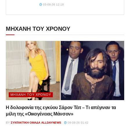
03-08-26 12:18
ΜΗΧΑΝΗ ΤΟΥ ΧΡΟΝΟΥ
ΜΗΧΑΝΉ ΤΟΥ ΧΡΌΝΟΥ
Η δολοφονία της εγκύου Σάρον Τέιτ – Τι απέγιναν τα
μέλη της «Οικογένειας Μάνσον»
BY
ΣΥΝΤΑΚΤΙΚΉ ΟΜΆΔΑ ALLDAYNEWS
09-08-26 01:42