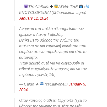
—
THαΝάSiMa
AΓΝά: THE
+
ENCYCLOPEDIA! (@thanasima_agna)
January 12, 2024
Ανάμεσα στα πολλά αξιοσημείωτα των
ημερών ο Λάκης Γαβαλάς.
Βγήκε με το θάρρος της γνώμης του
απέναντι σε μια εμμονική κοινότητα που
επιμένει σε ένα παραλογισμό και είπε το
αυτονόητο.
Ήταν αρκετό αυτό για να διεγερθούν οι
ειδικοί ψυχολόγοι-λογοτέχνες και να τον
περάσουν γενεές 14ς
— Caldo ☘
(@Laayonell)
January 9,
2024
Όταν κάποιος διαθέτει @ρχiδi@ (έχει το
θάρρος της γνώμης του), τότε πολλές