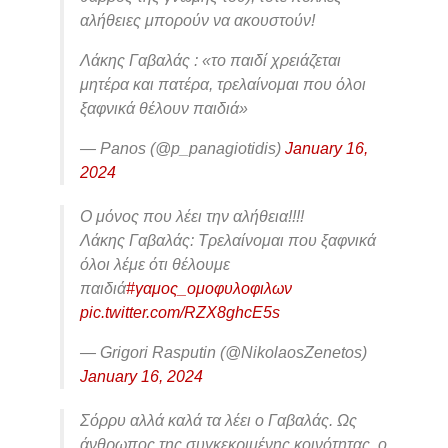
αλήθειες μπορούν να ακουστούν!
Λάκης Γαβαλάς : «το παιδί χρειάζεται
μητέρα και πατέρα, τρελαίνομαι που όλοι
ξαφνικά θέλουν παιδιά»
— Panos (@p_panagiotidis)
January 16,
2024
Ο μόνος που λέει την αλήθεια!!!!
Λάκης Γαβαλάς: Τρελαίνομαι που ξαφνικά
όλοι λέμε ότι θέλουμε
παιδιά
#γαμος_ομοφυλοφιλων
pic.twitter.com/RZX8ghcE5s
— Grigori Rasputin (@NikolaosZenetos)
January 16, 2024
Σόρρυ αλλά καλά τα λέει ο Γαβαλάς. Ως
άνθρωπος της συγκεκριμένης κοινότητας, ο