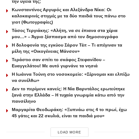
την υγεία της;
Κωνσταντίνος Αργυρός και Αλεξάνδρα Νίκα: Οι
καλοκαιρινές στιγμές με τα δύο παιδιά τους πάνω στο
γιοτ (Φωτογραφίες)
Τάσος Τεργιάκης: «Αλήτη, να σε έπιανα στα χέρια
μου…» – Άγριο ξέσπασμα από τον δημοσιογράφο
Η δολοφονία της εγκύου Σάρον Τέιτ – Τι απέγιναν τα
μέλη της «Οικογένειας Μάνσον»
Τεράστιο σαν σπίτι το σκάφος Στεφανίδου –
Ευαγγελάτου! Με αυτό γυρνάνε τα νησιά
Η Ιωάννα Τούνη στο νοσοκομείο: «Σέρνομαι και ελπίζω
να συνέλθω»
Δεν το περίμενε κανείς: Η Νία Βαρντάλος ερωτεύτηκε
ξανά στην Ελλάδα – Η τυχαία γνωριμία κάτω από την
πανσέληνο
Μαργαρίτα Θεοδωράκη: «Ξυπνάω στις 4 το πρωί, έχω
45 γάτες και 22 σκυλιά, είναι τα παιδιά μου»
LOAD MORE