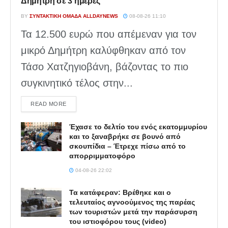
Δημήτρη σε 3 ημέρες
BY
ΣΥΝΤΑΚΤΙΚΉ ΟΜΆΔΑ ALLDAYNEWS
08-08-26 11:10
Τα 12.500 ευρώ που απέμεναν για τον
μικρό Δημήτρη καλύφθηκαν από τον
Τάσο Χατζηγιοβάνη, βάζοντας το πιο
συγκινητικό τέλος στην...
DETAILS
READ MORE
Έχασε το δελτίο του ενός εκατομμυρίου
και το ξαναβρήκε σε βουνό από
σκουπίδια – Έτρεχε πίσω από το
απορριμματοφόρο
04-08-26 22:02
Τα κατάφεραν: Βρέθηκε και ο
τελευταίος αγνοούμενος της παρέας
των τουριστών μετά την παράσυρση
του ιστιοφόρου τους (video)