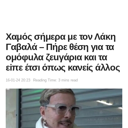
Χαμός σήμερα με τον Λάκη
Γαβαλά – Πήρε θέση για τα
ομόφuλα ζεuγάρια και τα
εiπε έτσı όπως κανείς άλλος
16-01-24 20:23
Reading Time: 3 mins read