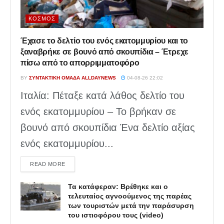
ΚΌΣΜΟΣ
Έχασε το δελτίο του ενός εκατομμυρίου και το
ξαναβρήκε σε βουνό από σκουπίδια – Έτρεχε
πίσω από το απορριμματοφόρο
BY
ΣΥΝΤΑΚΤΙΚΉ ΟΜΆΔΑ ALLDAYNEWS
04-08-26 22:02
Ιταλία: Πέταξε κατά λάθος δελτίο του
ενός εκατομμυρίου – Το βρήκαν σε
βουνό από σκουπίδια Ένα δελτίο αξίας
ενός εκατομμυρίου...
DETAILS
READ MORE
Τα κατάφεραν: Βρέθηκε και ο
τελευταίος αγνοούμενος της παρέας
των τουριστών μετά την παράσυρση
του ιστιοφόρου τους (video)