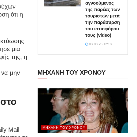
αγνοούμενος
λούχων
της παρέας των
ση ότι η
τουριστών μετά
την παράσυρση
του ιστιοφόρου
τους (video)
δικτύωσης
03-08-26 12:18
τησε μια
ής της, η
ο
ΜΗΧΑΝΗ ΤΟΥ ΧΡΟΝΟΥ
 να μην
 στο
ΜΗΧΑΝΉ ΤΟΥ ΧΡΌΝΟΥ
ly Mail