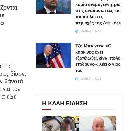
καμία ανεμογεννήτρια
ίζονται
στις αναδασωτέες και
με
πυρόπληκτες
το
περιοχές της Αττικής»
08-08-26 15:44
Τζο Μπάιντεν: «Ο
καρκίνος έχει
εξαπλωθεί, είναι πολύ
επώδυνο», λέει ο γιος
α της
του
ιο, βίασε,
08-08-26 15:21
ν θάνατό
 για τον
α είχε
Η ΚΑΛΗ ΕΙΔΗΣΗ