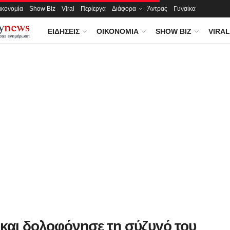
ικονομία
Show Biz
Viral
Περίεργα
Διάφορα
Άντρας
Γυναίκα
ΕΙΔΉΣΕΙΣ
ΟΙΚΟΝΟΜΊΑ
SHOW BIZ
VIRAL
 και δολοφόνησε τη σύζυγό του