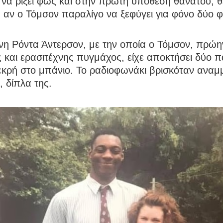
ί να ρίξει φως και στην πρώτη υπόθεση θανάτου, θ
αν ο Τόμσον παραλίγο να ξεφύγει για φόνο δύο φ
νη Ρόντα Άντερσον, με την οποία ο Τόμσον, πρώη
και ερασιτέχνης πυγμάχος, είχε αποκτήσει δύο πα
εκρή στο μπάνιο. Το ραδιοφωνάκι βρισκόταν αναμ
, δίπλα της.