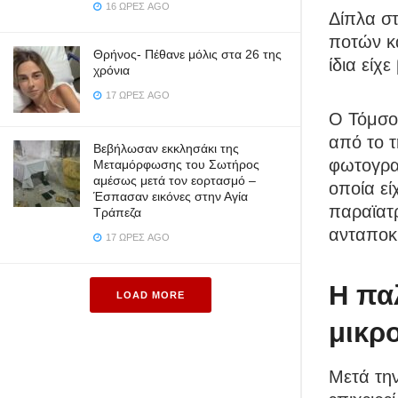
16 ΏΡΕΣ AGO
Δίπλα σ
ποτών κα
Θρήνος- Πέθανε μόλις στα 26 της
ίδια είχ
χρόνια
17 ΏΡΕΣ AGO
Ο Τόμσο
από το τ
Βεβήλωσαν εκκλησάκι της
φωτογρα
Μεταμόρφωσης του Σωτήρος
αμέσως μετά τον εορτασμό –
οποία εί
Έσπασαν εικόνες στην Αγία
παραϊατρ
Τράπεζα
ανταποκ
17 ΏΡΕΣ AGO
Η πα
LOAD MORE
μικρ
Μετά την