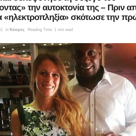
οντας» την αυτοκτονία της – Πριν α
α «ηλεκτροπληξία» σκότωσε την πρ
32
in
Κόσμος
Reading Time: 1 min read