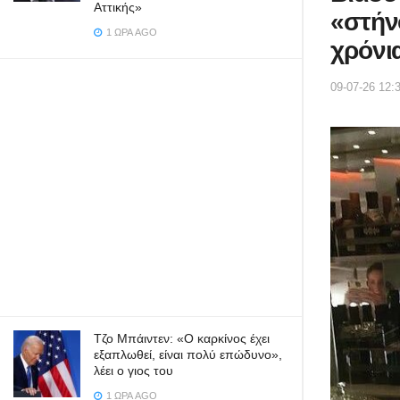
Αττικής»
«στήν
1 ΏΡΑ AGO
χρόνι
09-07-26 12:
Τζο Μπάιντεν: «Ο καρκίνος έχει
εξαπλωθεί, είναι πολύ επώδυνο»,
λέει ο γιος του
1 ΏΡΑ AGO