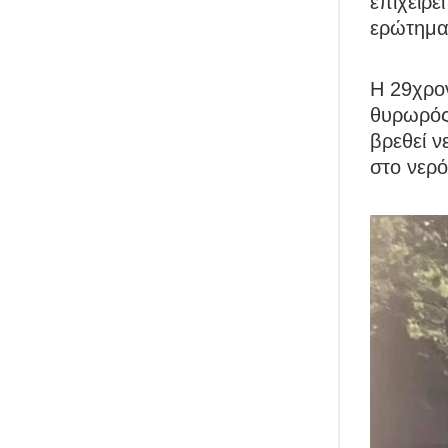
επιχειρε
ερώτημα 
Η 29χρο
θυρωρός 
βρεθεί ν
στο νερό