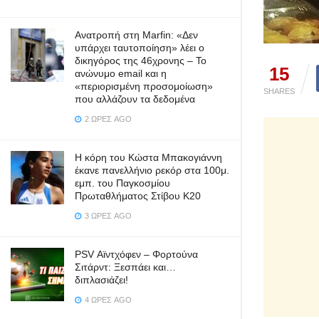
Ανατροπή στη Marfin: «Δεν
υπάρχει ταυτοποίηση» λέει ο
δικηγόρος της 46χρονης – Το
15
ανώνυμο email και η
«περιορισμένη προσομοίωση»
SHARES
που αλλάζουν τα δεδομένα
2 ΏΡΕΣ AGO
Η κόρη του Κώστα Μπακογιάννη
έκανε πανελλήνιο ρεκόρ στα 100μ.
εμπ. του Παγκοσμίου
Πρωταθλήματος Στίβου Κ20
3 ΏΡΕΣ AGO
PSV Αϊντχόφεν – Φορτούνα
Σιτάρντ: Ξεσπάει και…
διπλασιάζει!
4 ΏΡΕΣ AGO