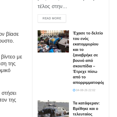
τέλος στην...
DETAILS
READ MORE
Έχασε το δελτίο
ον βίασε
του ενός
ουστο.
εκατομμυρίου
και το
ξαναβρήκε σε
 βίντεο με
βουνό από
έση της
σκουπίδια –
ομικό
Έτρεχε πίσω
από το
απορριμματοφόρο
04-08-26 22:02
 στήσει
τον της
Τα κατάφεραν:
Βρέθηκε και ο
τελευταίος