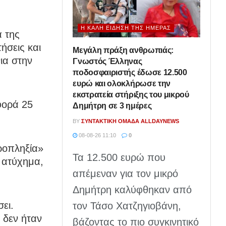
Η ΚΑΛΉ ΕΊΔΗΣΗ ΤΗΣ ΗΜΈΡΑΣ
α της
ήσεις και
Μεγάλη πράξη ανθρωπιάς:
ια στην
Γνωστός Έλληνας
ποδοσφαιριστής έδωσε 12.500
ευρώ και ολοκλήρωσε την
εκστρατεία στήριξης του μικρού
φορά 25
Δημήτρη σε 3 ημέρες
BY
ΣΥΝΤΑΚΤΙΚΉ ΟΜΆΔΑ ALLDAYNEWS
08-08-26 11:10
0
ροπληξία»
Τα 12.500 ευρώ που
ε ατύχημα,
απέμεναν για τον μικρό
Δημήτρη καλύφθηκαν από
ει.
τον Τάσο Χατζηγιοβάνη,
 δεν ήταν
βάζοντας το πιο συγκινητικό