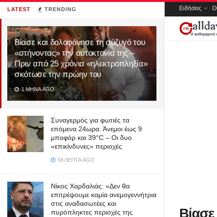
Ειδήσεις
Ο
LATEST
TRENDING
Bίασε και δολοφόνησε τη σύζυγό του
«στήνοντας» την αυτοκτονία της –
Πριν από 25 χρόνια «ηλεκτροπληξία»
σκότωσε την πρώην του
1 ΜΉΝΑ AGO
Συναγερμός για φωτιές τα
επόμενα 24ωρα: Άνεμοι έως 9
μποφόρ και 39°C – Οι δυο
«επικίνδυνες» περιοχές
58 ΛΕΠΤΆ AGO
Νίκος Χαρδαλιάς: «Δεν θα
επιτρέψουμε καμία ανεμογεννήτρια
στις αναδασωτέες και
Bίασε
πυρόπληκτες περιοχές της