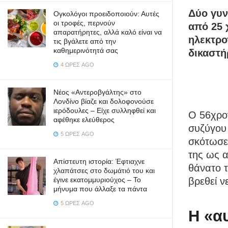
Δύο γυν
Ογκολόγοι προειδοποιούν: Αυτές
οι τροφές, περνούν
από 25 
απαρατήρητες, αλλά καλό είναι να
ηλεκτρο
τις βγάλετε από την
καθημερινότητά σας
δικαστή
4 ΏΡΕΣ AGO
Νέος «Αντεροβγάλτης» στο
Λονδίνο βίαζε και δολοφονούσε
ιερόδουλες – Είχε συλληφθεί και
Ο 56χρον
αφέθηκε ελεύθερος
συζύγου 
5 ΏΡΕΣ AGO
σκότωσε
της ως α
Απίστευτη ιστορία: Έφτιαχνε
θάνατο τ
χλαπάτσες στο δωμάτιό του και
βρεθεί ν
έγινε εκατομμυριούχος – Το
μήνυμα που άλλαξε τα πάντα
5 ΏΡΕΣ AGO
Η «α