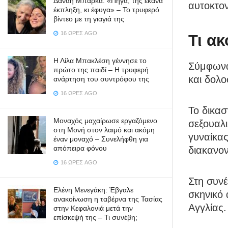
Δανάη Μπάρκα: «Πήγα, της έκανα
αυτοκτον
έκπληξη, κι έφυγα» – Το τρυφερό
βίντεο με τη γιαγιά της
16 ΏΡΕΣ AGO
Τι α
Η Λίλα Μπακλέση γέννησε το
Σύμφωνα
πρώτο της παιδί – Η τρυφερή
και δολ
ανάρτηση του συντρόφου της
16 ΏΡΕΣ AGO
Το δικασ
Μοναχός μαχαίρωσε εργαζόμενο
σεξουαλι
στη Μονή στον λαιμό και ακόμη
γυναίκας
έναν μοναχό – Συνελήφθη για
απόπειρα φόνου
διακανον
16 ΏΡΕΣ AGO
Στη συν
Ελένη Μενεγάκη: Έβγαλε
σκηνικό 
ανακοίνωση η ταβέρνα της Τασίας
Αγγλίας.
στην Κεφαλονιά μετά την
επίσκεψή της – Τι συνέβη;