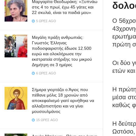
Μαργαρίτα Θεοδωράκη: «Ξυπνάω
δολο
στις 4 το πρωί, έχω 45 γάτες και
22 σκυλιά, είναι τα παιδιά μου»
Ο 56χρον
5 ΏΡΕΣ AGO
43χρονης
ερωτήματ
Μεγάλη πράξη ανθρωπιάς:
Γνωστός Έλληνας
πρώτη σ
ποδοσφαιριστής έδωσε 12.500
ευρώ και ολοκλήρωσε την
εκστρατεία στήριξης του μικρού
Οι δύο γ
Δημήτρη σε 3 ημέρες
ετών και
6 ΏΡΕΣ AGO
Η πρώτη
Σήμερα γιορτάζει ο Άγιος που
πέθανε μόλις 18 χρονών από
μέσα στο
αποκεφαλισμό γιατί αρνήθηκε να
καθώς φέ
αλλαξοπιστήσει και να γίνει
μουσουλμάνος
15 ΏΡΕΣ AGO
Η δεύτερ
Ωστόσο, 