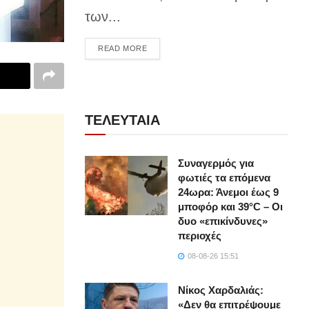
των...
DETAILS
READ MORE
ΤΕΛΕΥΤΑΙΑ
Συναγερμός για
φωτιές τα επόμενα
24ωρα: Άνεμοι έως 9
μποφόρ και 39°C – Οι
δυο «επικίνδυνες»
περιοχές
08-08-26 15:51
Νίκος Χαρδαλιάς:
«Δεν θα επιτρέψουμε