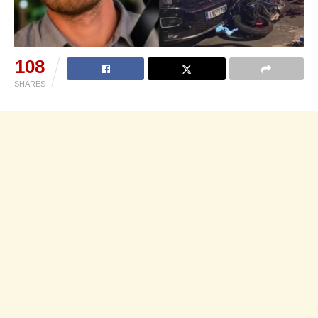
108
SHARES