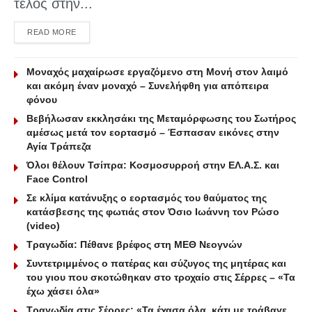
τέλος στην...
DETAILS
READ MORE
Μοναχός μαχαίρωσε εργαζόμενο στη Μονή στον λαιμό
και ακόμη έναν μοναχό – Συνελήφθη για απόπειρα
φόνου
Βεβήλωσαν εκκλησάκι της Μεταμόρφωσης του Σωτήρος
αμέσως μετά τον εορτασμό – Έσπασαν εικόνες στην
Αγία Τράπεζα
Όλοι θέλουν Τσίπρα: Κοσμοσυρροή στην ΕΛ.Α.Σ. και
Face Control
Σε κλίμα κατάνυξης ο εορτασμός του θαύματος της
κατάσβεσης της φωτιάς στον Όσιο Ιωάννη τον Ρώσο
(video)
Τραγωδία: Πέθανε βρέφος στη ΜΕΘ Νεογνών
Συντετριμμένος ο πατέρας και σύζυγος της μητέρας και
του γιου που σκοτώθηκαν στο τροχαίο στις Σέρρες – «Τα
έχω χάσει όλα»
Τραγωδία στις Σέρρες: «Τα έχασα όλα, κάτι με τράβαγε