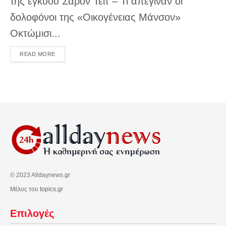
της εγκύου Σάρον Τέιτ – Τι απέγιναν οι
δολοφόνοι της «Οικογένειας Μάνσον»
Οκτώμισι...
DETAILS
READ MORE
© 2023 Alldaynews.gr
Μέλος του
topics.gr
Επιλογές