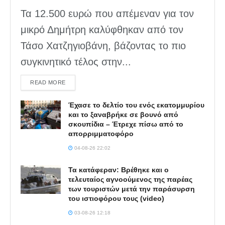
Τα 12.500 ευρώ που απέμεναν για τον
μικρό Δημήτρη καλύφθηκαν από τον
Τάσο Χατζηγιοβάνη, βάζοντας το πιο
συγκινητικό τέλος στην...
DETAILS
READ MORE
Έχασε το δελτίο του ενός εκατομμυρίου
και το ξαναβρήκε σε βουνό από
σκουπίδια – Έτρεχε πίσω από το
απορριμματοφόρο
04-08-26 22:02
Τα κατάφεραν: Βρέθηκε και ο
τελευταίος αγνοούμενος της παρέας
των τουριστών μετά την παράσυρση
του ιστιοφόρου τους (video)
03-08-26 12:18