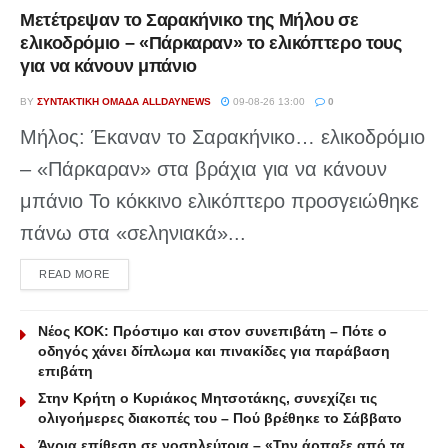
Μετέτρεψαν το Σαρακήνικο της Μήλου σε
ελικοδρόμιο – «Πάρκαραν» το ελικόπτερο τους
για να κάνουν μπάνιο
BY
ΣΥΝΤΑΚΤΙΚΉ ΟΜΆΔΑ ALLDAYNEWS
09-08-26 13:00
0
Μήλος: Έκαναν το Σαρακήνικο… ελικοδρόμιο
– «Πάρκαραν» στα βράχια για να κάνουν
μπάνιο Το κόκκινο ελικόπτερο προσγειώθηκε
πάνω στα «σεληνιακά»...
DETAILS
READ MORE
Νέος ΚΟΚ: Πρόστιμο και στον συνεπιβάτη – Πότε ο
οδηγός χάνει δίπλωμα και πινακίδες για παράβαση
επιβάτη
Στην Κρήτη ο Κυριάκος Μητσοτάκης, συνεχίζει τις
ολιγοήμερες διακοπές του – Πού βρέθηκε το Σάββατο
Άγρια επίθεση σε νοσηλεύτρια – «Την άρπαξε από τα